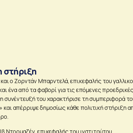
η στήριξη
 και ο Ζορντάν Μπαρντελά, επικεφαλής του γαλλικ
και ένα από τα φαβορί για τις επόμενες προεδρικέ
η συνέντευξή του χαρακτήρισε τη συμπεριφορά το
 και απέρριψε δημοσίως κάθε πολιτική στήριξη α
ρο.
Ιβ Ντορμαζέν, επικεφαλής του ινστιτούτου