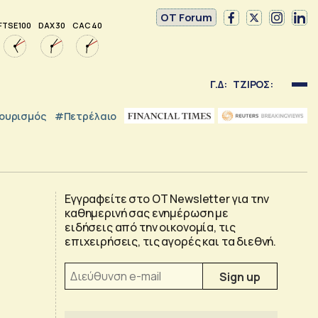
OT Forum
FTSE 100
DAX 30
CAC 40
Γ.Δ:
ΤΖΙΡΟΣ:
ουρισμός
#Πετρέλαιο
Εγγραφείτε στο OT Newsletter για την
καθημερινή σας ενημέρωση με
ειδήσεις από την οικονομία, τις
επιχειρήσεις, τις αγορές και τα διεθνή.