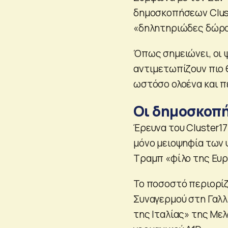
δημοσκοπήσεων Clust
«δηλητηριώδες δώρο»
Όπως σημειώνει, οι
αντιμετωπίζουν πιο 
ωστόσο ολοένα και π
Οι δημοσκοπή
Έρευνα του Cluster1
μόνο μειοψηφία των
Τραμπ «φίλο της Ευ
Το ποσοστό περιορί
Συναγερμού στη Γαλλ
της Ιταλίας» της Με