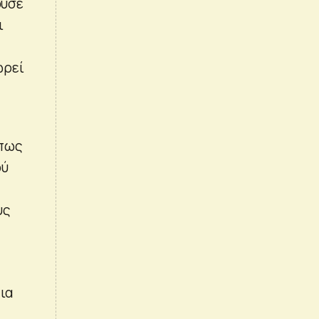
ούσε
ι
ωρεί
όπως
ού
υς
ια