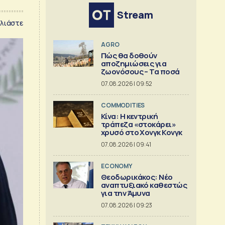
Stream
λιάστε
AGRO
Πώς θα δοθούν
αποζημιώσεις για
ζωονόσους – Τα ποσά
07.08.2026 | 09:52
COMMODITIES
Κίνα: Η κεντρική
τράπεζα «στοκάρει»
χρυσό στο Χονγκ Κονγκ
07.08.2026 | 09:41
ECONOMY
Θεοδωρικάκος: Νέο
αναπτυξιακό καθεστώς
για την Άμυνα
07.08.2026 | 09:23