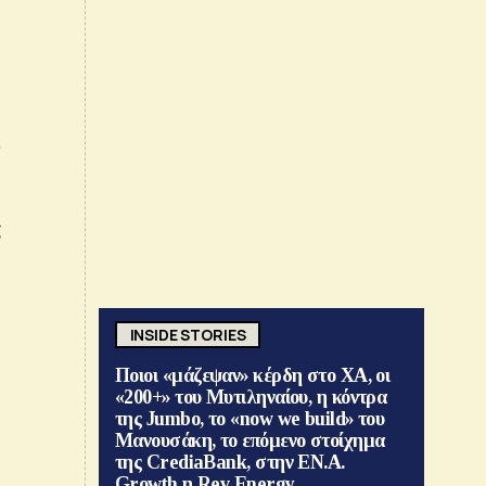
ι
ς
ό
INSIDE STORIES
Ποιοι «μάζεψαν» κέρδη στο ΧΑ, οι
«200+» του Μυτιληναίου, η κόντρα
της Jumbo, το «now we build» του
Μανουσάκη, το επόμενο στοίχημα
της CrediaBank, στην ΕΝ.Α.
Growth η Rev Energy