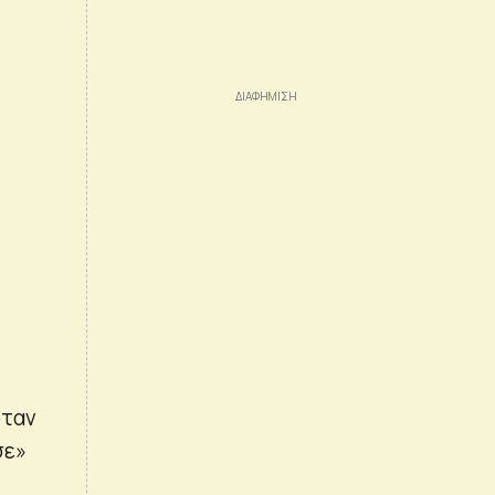
όταν
σε»