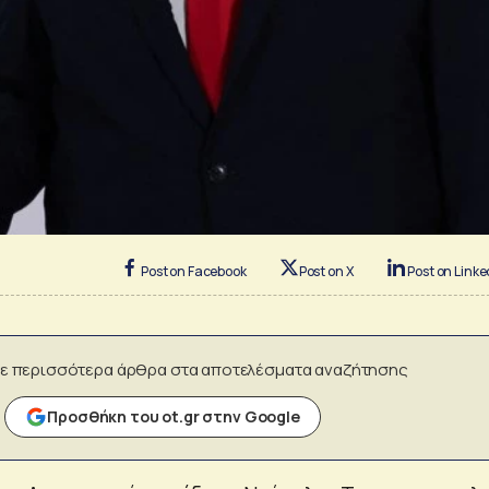
Post on Facebook
Post on X
Post on Linke
ε περισσότερα άρθρα στα αποτελέσματα αναζήτησης
Προσθήκη του ot.gr στην Google