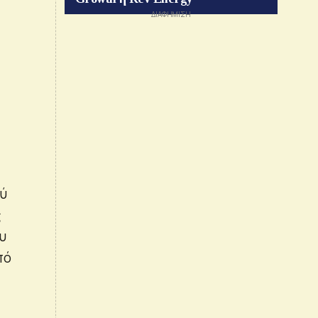
ού
ς
υ
πό