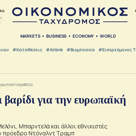
AQ
MARKETS
BUSINESS
ECONOMY
WORLD
ηνών
#Καταθέσεις
#Airbnb
#Βιομηχανία
#εισερχόμενος Τ
ευρωπαϊκή ακροδεξιά
 βαρίδι για την ευρωπαϊκή
Μελόνι, Μπαρντελά και άλλοι εθνικιστές
ό πρόεδρο Ντόναλντ Τραμπ