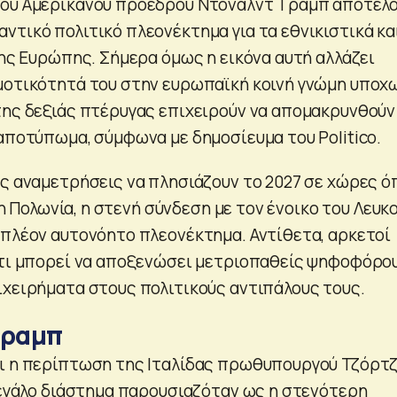
ου Αμερικανού προέδρου Ντόναλντ Τραμπ αποτελ
ντικό πολιτικό πλεονέκτημα για τα εθνικιστικά κα
της Ευρώπης. Σήμερα όμως η εικόνα αυτή αλλάζει
μοτικότητά του στην ευρωπαϊκή κοινή γνώμη υποχ
ης δεξιάς πτέρυγας επιχειρούν να απομακρυνθούν
 αποτύπωμα, σύμφωνα με δημοσίευμα του Politico.
ές αναμετρήσεις να πλησιάζουν το 2027 σε χώρες 
ι η Πολωνία, η στενή σύνδεση με τον ένοικο του Λευκ
 πλέον αυτονόητο πλεονέκτημα. Αντίθετα, αρκετοί
ότι μπορεί να αποξενώσει μετριοπαθείς ψηφοφόρο
ιχειρήματα στους πολιτικούς αντιπάλους τους.
Τραμπ
ι η περίπτωση της Ιταλίδας πρωθυπουργού Τζόρτζ
 μεγάλο διάστημα παρουσιαζόταν ως η στενότερη