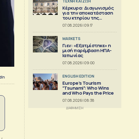
TΕΧΝΗ ΚΑΙ ΖΩΗ
Κέρκυρα: Διαγωνισμός
για την αποκατάσταση
του κτηρίου της
Πινακοθήκης Γιαλλινά
07.08.2026 | 09:17
MARKETS
Γιεν: «Εξατμίστηκε» η
μισή παρέμβαση ΗΠΑ-
Ιαπωνίας
07.08.2026 | 09:00
ENGLISH EDITION
dIn
Europe’s Tourism
“Tsunami”: Who Wins
and Who Pays the Price
07.08.2026 | 08:38