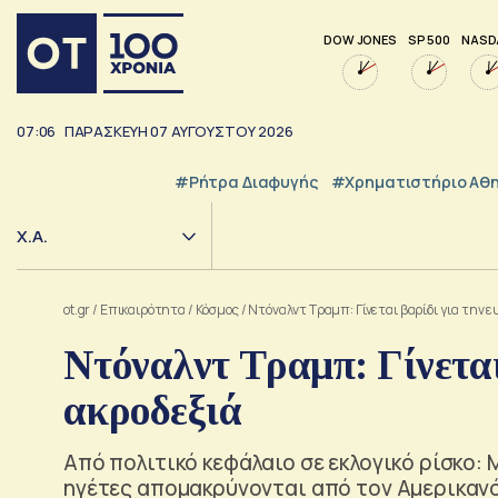
DOW JONES
SP 500
NASD
07:06
ΠΑΡΑΣΚΕΥΗ
07
ΑΥΓΟΥΣΤΟΥ
2026
#ρήτρα Διαφυγής
#Χρηματιστήριο Αθ
Χ.Α.
ot.gr
/
Επικαιρότητα
/
Κόσμος
/
Ντόναλντ Τραμπ: Γίνεται βαρίδι για την 
Ντόναλντ Τραμπ: Γίνεται
ακροδεξιά
Από πολιτικό κεφάλαιο σε εκλογικό ρίσκο: 
ηγέτες απομακρύνονται από τον Αμερικαν