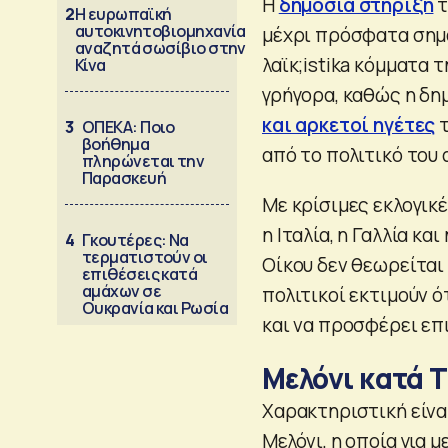
Η
δημόσια στήριξη
τ
2
Η ευρωπαϊκή
αυτοκινητοβιομηχανία
μέχρι πρόσφατα σημα
αναζητά σωσίβιο στην
λαϊκ;istika κόμματα 
Κίνα
γρήγορα, καθώς η δη
και αρκετοί ηγέτες
τ
3
ΟΠΕΚΑ: Ποιο
βοήθημα
από το πολιτικό του
πληρώνεται την
Παρασκευή
Με κρίσιμες εκλογικ
η Ιταλία, η Γαλλία κα
4
Γκουτέρες: Να
τερματιστούν οι
Οίκου δεν θεωρείται
επιθέσεις κατά
αμάχων σε
πολιτικοί εκτιμούν 
Ουκρανία και Ρωσία
και να προσφέρει επ
Μελόνι κατά 
Χαρακτηριστική είνα
Μελόνι, η οποία για