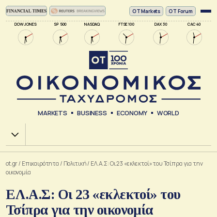
ΟΤ Markets
OT Forum
DOW JONES
SP 500
NASDAQ
FTSE 100
DAX 30
CAC 40
MARKETS
BUSINESS
ECONOMY
WORLD
Χ.Α.
ot.gr
/
Επικαιρότητα
/
Πολιτική
/
ΕΛ.Α.Σ: Οι 23 «εκλεκτοί» του Τσίπρα για την
οικονομία
ΕΛ.Α.Σ: Οι 23 «εκλεκτοί» του
Τσίπρα για την οικονομία