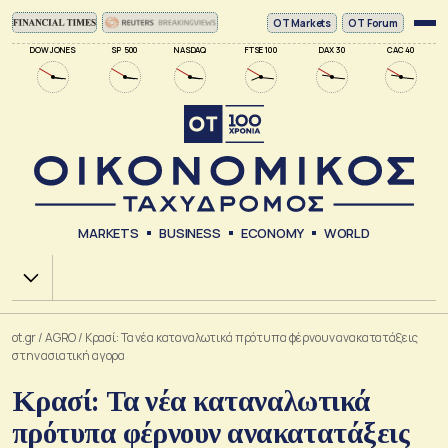
ΟΤ Markets
OT Forum
DOW JONES
SP 500
NASDAQ
FTSE 100
DAX 30
CAC 40
MARKETS
BUSINESS
ECONOMY
WORLD
Χ.Α.
ot.gr
/
AGRO
/
Κρασί: Τα νέα καταναλωτικά πρότυπα φέρνουν ανακατατάξεις
στην ασιατική αγορα
Κρασί: Τα νέα καταναλωτικά
πρότυπα φέρνουν ανακατατάξεις