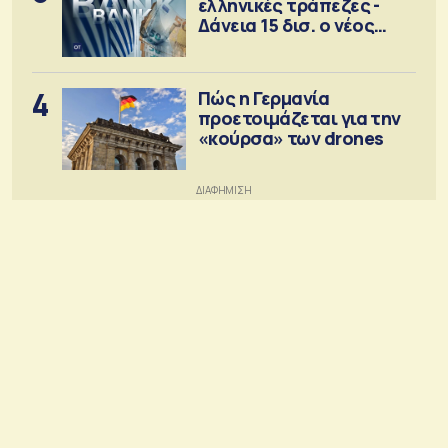
ελληνικές τράπεζες -
Δάνεια 15 δισ. ο νέος
στόχος
4
Πώς η Γερμανία
προετοιμάζεται για την
«κούρσα» των drones