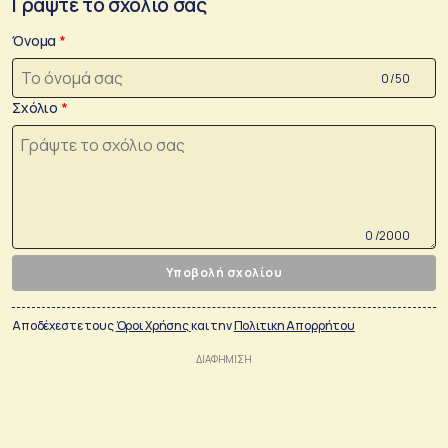
Γράψτε το σχόλιο σας
Όνομα
0 /50
Σχόλιο
0 /2000
Υποβολή σχολίου
Αποδέχεστε τους
Όροι Χρήσης
και την
Πολιτικη Απορρήτου