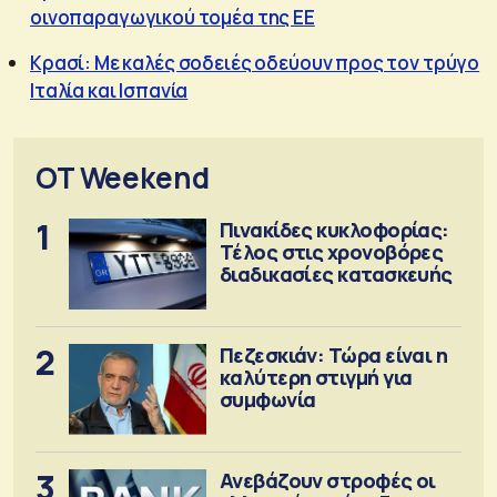
οινοπαραγωγικού τομέα της ΕΕ
Κρασί: Με καλές σοδειές οδεύουν προς τον τρύγο
Ιταλία και Ισπανία
OT Weekend
1
Πινακίδες κυκλοφορίας:
Τέλος στις χρονοβόρες
διαδικασίες κατασκευής
2
Πεζεσκιάν: Τώρα είναι η
καλύτερη στιγμή για
συμφωνία
3
Ανεβάζουν στροφές οι