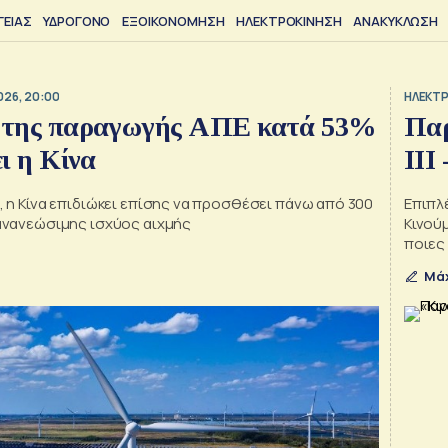
ΓΕΙΑΣ
ΥΔΡΟΓΟΝΟ
ΕΞΟΙΚΟΝΟΜΗΣΗ
ΗΛΕΚΤΡΟΚΙΝΗΣΗ
ΑΝΑΚΥΚΛΩΣΗ
026, 20:00
ΗΛΕΚΤΡ
 της παραγωγής ΑΠΕ κατά 53%
Παρ
ι η Κίνα
ΙΙΙ
, η Κίνα επιδιώκει επίσης να προσθέσει πάνω από 300
Επιπλ
 ανανεώσιμης ισχύος αιχμής
Κινούμ
ποιες 
Μά