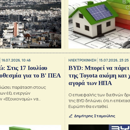
16.07.2026, 10:46
ΗΛΕΚΤΡΟΚΙΝΗΣΗ
15.07.2026, 23:25
: Στις 17 Ιουλίου
BYD: Μπορεί να πάρει
ροθεσμία για το Β' ΠΕΑ
της Toyota ακόμη και 
αγορά των ΗΠΑ
 δώσει παράταση στους
ων έξι ενεργών
Ο επικεφαλής των διεθνών δ
ν «Εξοικονομώ» να
της BYD δηλώνει ότι η επέκτα
 τις παρεμβάσεις τους έως
Ευρώπη θα ενταθεί
Δημήτρης Σταμούλης