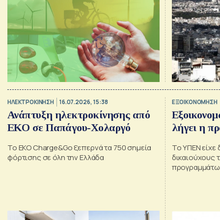
με κεφάλαια 100 δισ. ευρώ
ΗΛΕΚΤΡΟΚΙΝΗΣΗ
16.07.2026, 15:38
ΕΞΟΙΚΟΝΟΜΗΣΗ
Ανάπτυξη ηλεκτροκίνησης από
Εξοικονομώ
ΕΚΟ σε Παπάγου-Χολαργό
λήγει η π
Το EKO Charge&Go ξεπερνά τα 750 σημεία
Το ΥΠΕΝ είχε
φόρτισης σε όλη την Ελλάδα
δικαιούχους τ
προγραμμάτω
ολοκληρώσουν
τις 17 Ιουλίου