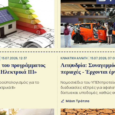
15.07.2026, 12:37
ΚΛΙΜΑΤΙΚΗ ΑΛΛΑΓΗ
15.07.2026, 07:
 του προγράμματος
Λειψυδρία: Συναγερμό
 Ηλεκτρικά ΙΙΙ»
περιοχές - Έρχονται έρ
ροϋπολογισμός για το
Νομοσχέδιο του ΥΠΕΝ προτείν
τρικά ΙΙΙ»
διαδικασίες εξπρές για αφαλα
δίκτυα και υποδομές, καθώς α
περιοχές που πλήττονται
Μάχη Τράτσα