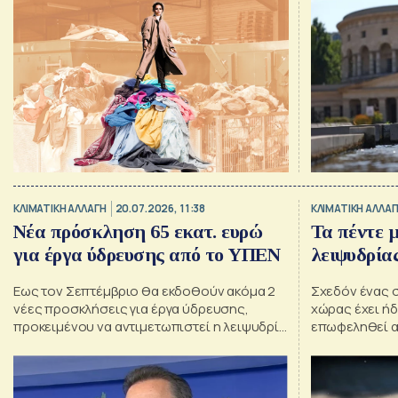
ΚΛΙΜΑΤΙΚΗ ΑΛΛΑΓΗ
20.07.2026, 11:38
ΚΛΙΜΑΤΙΚΗ ΑΛΛΑΓ
Νέα πρόσκληση 65 εκατ. ευρώ
Τα πέντε 
για έργα ύδρευσης από το ΥΠΕΝ
λειψυδρία
Εως τον Σεπτέμβριο θα εκδοθούν ακόμα 2
Σχεδόν ένας 
νέες προσκλήσεις για έργα ύδρευσης,
χώρας έχει ήδ
προκειμένου να αντιμετωπιστεί η λειψυδρία
επωφεληθεί απ
σε νησιωτικές και ορεινές περιοχές
λειψυδρία