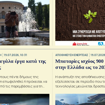
Η
19.07.2026, 10:31
ΑΠΟΘΗΚΕΥΣΗ ΕΝΕΡΓΕΙΑΣ
19.07.2026
μεγάλα έργα κατά της
Μπαταρίες ισχύος 900
ς
στην Ελλάδα ως το 20
στους πέντε δήμους της
Η ανάπτυξη της αποθήκευσης
η επωφεληθεί ή πρόκειται να
εξελίσσεται σε περίοδο που τ
ό τις παρεμβάσεις για τη
τεχνολογίας μειώνεται δραστ
με τον υφυπουργό Ενέργεια Ν