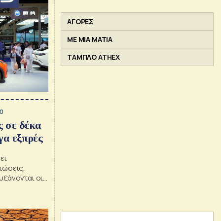
ΑΓΟΡΕΣ
ΜΕ ΜΙΑ ΜΑΤΙΑ
ΤΑΜΠΛΟ ATHEX
00
ς σε δέκα
γα εξπρές
ει
τώσεις,
υξάνονται οι