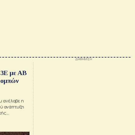
 3E με AB
πομπών
υ ανέλαβε η
νού ανάπτυξη
κής
δήλωσε ο CEO