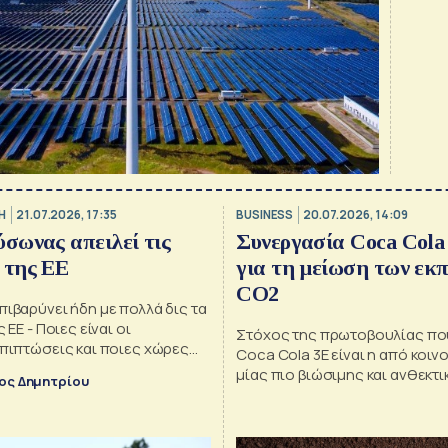
Η
21.07.2026, 17:35
BUSINESS
20.07.2026, 14:09
ύσωνας απειλεί τις
Συνεργασία Coca Cola
 της ΕΕ
για τη μείωση των εκ
CO2
ιβαρύνει ήδη με πολλά δις τα
 ΕΕ - Ποιες είναι οι
Στόχος της πρωτοβουλίας πο
πιπτώσεις και ποιες χώρες
Coca Cola 3E είναι η από κοι
ι περισσότερο
μίας πιο βιώσιμης και ανθεκτι
ος Δημητρίου
εφοδιαστικής αλυσίδας - Τι 
της εταιρείας