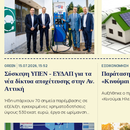
GREEN
15.07.2026, 15:52
ΕΞΟΙΚΟΝΟΜΗΣΗ
Σύσκεψη ΥΠΕΝ - ΕΥΔΑΠ για τα
Παράταση
νέα δίκτυα αποχέτευσης στην Αν.
«Κινούμαι
Αττική
Αυξήθηκε ο π
«Κινούμαι Ηλεκ
Ήδη υπάρχουν 70 σημεία παρέμβασης σε
εξέλιξη, εγκεκριμένες χρηματοδοτήσεις
ύψους 530 εκατ. ευρώ, έργα σε ωρίμανση
αλλά και σε φάση δημοπράτησης, σύμφωνα
με το ΥΠΕΝ