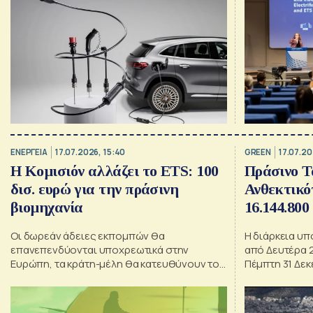
ΕΝΕΡΓΕΙΑ
17.07.2026, 15:40
GREEN
17.07.20
Η Κομισιόν αλλάζει το ETS: 100
Πράσινο Τ
δισ. ευρώ για την πράσινη
Ανθεκτικό
βιομηχανία
16.144.800
Οι δωρεάν άδειες εκπομπών θα
Η διάρκεια υ
επανεπενδύονται υποχρεωτικά στην
από Δευτέρα 2
Ευρώπη, τα κράτη-μέλη θα κατευθύνουν το
Πέμπτη 31 Δε
50% των εσόδων του ETS στην
απανθρακοποίηση και δημιουργείται νέα
Τράπεζα Βιομηχανικής Απανθρακοποίησης