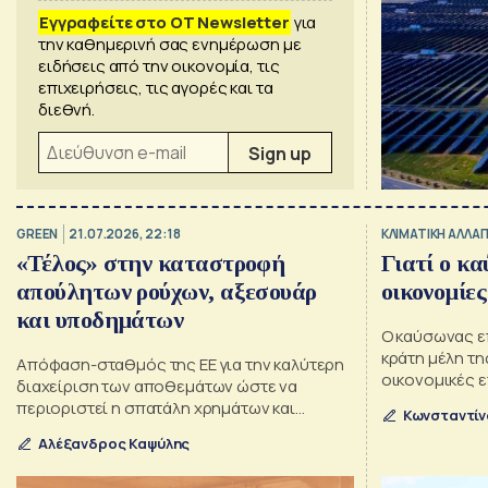
Εγγραφείτε στο OT Newsletter
για
την καθημερινή σας ενημέρωση με
ειδήσεις από την οικονομία, τις
επιχειρήσεις, τις αγορές και τα
διεθνή.
GREEN
21.07.2026, 22:18
ΚΛΙΜΑΤΙΚΗ ΑΛΛΑΓ
«Τέλος» στην καταστροφή
Γιατί ο κα
απούλητων ρούχων, αξεσουάρ
οικονομίες
και υποδημάτων
Ο καύσωνας επ
κράτη μέλη της
Απόφαση-σταθμός της ΕΕ για την καλύτερη
οικονομικές ε
διαχείριση των αποθεμάτων ώστε να
επιβαρύνοντα
περιοριστεί η σπατάλη χρημάτων και
Κωνσταντίν
φυσικών πόρων
Αλέξανδρος Καψύλης