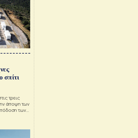
νες
ο σπίτι
τις τρεις
την άποψη των
απόδοση των
 5 έτη, με
ωση.