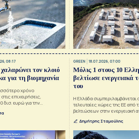
26, 08:17
GREEN
18.07.2026, 07:00
χαλαρώνει τον κλοιό
Μόλις 1 στους 10 Ελλη
κα για τη βιομηχανία
βελτίωσε ενεργειακά τ
του
ρισσότερο χρόνο
στις επιχειρήσεις,
Η Ελλάδα συμπεριλαμβάνεται σ
0 δισ. ευρώ για την
τελευταίες χώρες της ΕΕ από 
ησή τους - Στόχος η
βελτιώσεων στην ενεργειακή 
σα
 260 δισ. ευρώ ετησίως από
κατοικιών κατά τα προηγούμενα
υκτών καυσίμων - Ο ρόλος της
Δημήτρης Σταμούλης
μόλις 9,5% να αναφέρει βελτί