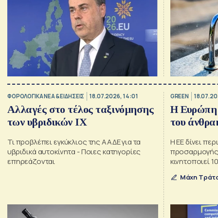
ΦΟΡΟΛΟΓΙΚΑ ΝΕΑ & EΙΔΗΣΕΙΣ
18.07.2026, 14:01
GREEN
18.07.20
Αλλαγές στο τέλος ταξινόμησης
Η Ευρώπη 
των υβριδικών ΙΧ
του άνθρα
Τι προβλέπει εγκύκλιος της ΑΑΔΕ για τα
Η ΕΕ δίνει πε
υβριδικά αυτοκίνητα - Ποιες κατηγορίες
προσαρμογής 
επηρεάζονται
κινητοποιεί 10
απανθρακοποί
Μάχη Τράτ
εξοικονόμηση
εισαγωγές ορ
Ελλάδας