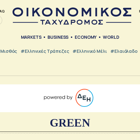
AQ
MARKETS
BUSINESS
ECONOMY
WORLD
Μισθός
#ελληνικές Τράπεζες
#Ελληνικό Μέλι
#Ελαιόλαδο
GREEN