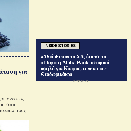
INSIDE STORIES
«Αδιόρθωτο» το ΧΑ, έπιασε το
«10αρι» η Alpha Bank, ιστορικά
υψηλά για Κύπρου, οι «καρποί»
άταση για
Θεοδωρικάκου
ξοικονομώ»,
καιούχοι
ατοικίες τους