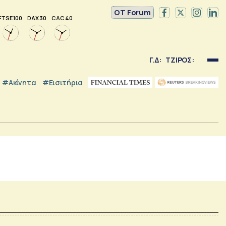
OT Forum
FTSE 100
DAX 30
CAC 40
Γ.Δ:
ΤΖΙΡΟΣ:
#Ακίνητα
#εισιτήρια