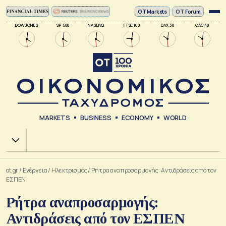
ΟΤ Markets
OT Forum
DOW JONES
SP 500
NASDAQ
FTSE 100
DAX 30
CAC 40
MARKETS
BUSINESS
ECONOMY
WORLD
Χ.Α.
ot.gr
/
Ενέργεια
/
Ηλεκτρισμός
/
Ρήτρα αναπροσαρμογής: Αντιδράσεις από τον
ΕΣΠΕΝ
Ρήτρα αναπροσαρμογής:
Αντιδράσεις από τον ΕΣΠΕΝ