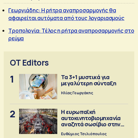
Γεωργιάδης: Η ρήτρα αναπροσαρμογής θα
αφαιρείται αυτόματα από τους λογαριασμούς
Τροπολογία: Τέλος η ρήτρα αναπροσαρμογής στο
ρεύμα
OT Editors
1
Τα 3+1 μυστικά για
μεγαλύτερη σύνταξη
Ηλίας Γεωργάκης
2
Η ευρωπαϊκή
αυτοκινητοβιομηχανία
αναζητά σωσίβιο στην
Κίνα
Ευθύμιος Τσιλιόπουλος