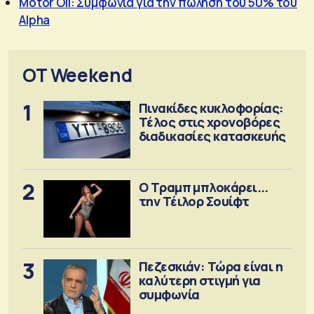
Motor Oil: Συμφωνία για την πώληση του 50% του
Alpha
OT Weekend
1
Πινακίδες κυκλοφορίας:
Τέλος στις χρονοβόρες
διαδικασίες κατασκευής
2
Ο Τραμπ μπλοκάρει...
την Τέιλορ Σουίφτ
3
Πεζεσκιάν: Τώρα είναι η
καλύτερη στιγμή για
συμφωνία