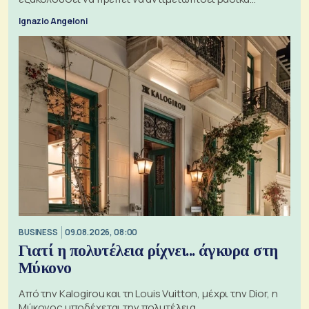
ζητήματα, όπως οι σχέσεις με το Ηνωμένο Βασίλειο
Ignazio Angeloni
BUSINESS
09.08.2026, 08:00
Γιατί η πολυτέλεια ρίχνει... άγκυρα στη
Μύκονο
Από την Kalogirou και τη Louis Vuitton, μέχρι την Dior, η
Μύκονος υποδέχεται την πολυτέλεια