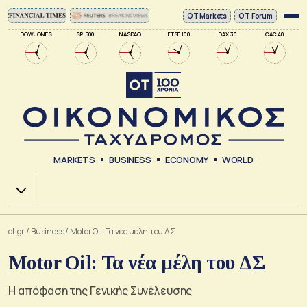
ΟΤ Markets
OT Forum
DOW JONES
SP 500
NASDAQ
FTSE 100
DAX 30
CAC 40
MARKETS
BUSINESS
ECONOMY
WORLD
Χ.Α.
ot.gr
/
Business
/
Motor Oil: Τα νέα μέλη του ΔΣ
Motor Oil: Τα νέα μέλη του ΔΣ
Η απόφαση της Γενικής Συνέλευσης