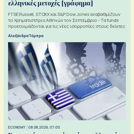
ελληνικές μετοχές [γράφημα]
FTSE Russell, STOXX και S&P Dow Jones αναβαθμίζουν
το Χρηματιστήριο Αθηνών τον Σεπτέμβριο - Τα funds
προετοιμάζονται για τις νέες ισορροπίες στους δείκτες
Αλεξάνδρα Τόμπρα
ECONOMY
08.08.2026, 07:00