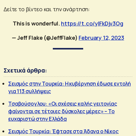
Δείτε το βίντεο και την ανάρτηση:
This is wonderful.
https://t.co/ylFkDjv3Og
— Jeff Flake (@JeffFlake)
February 12, 2023
Σχετικά άρθρα:
Σεισμός στην Τουρκία: Η κυβέρνηση έδωσε εντολή
για 113 συλλήψεις
Τσαβούσογλου: «Οι σχέσεις καλής γειτονίας
φαίνονται σε τέτοιες δύσκολες μέρες» – Το
ευχαριστώ στην Ελλάδα
Σεισμός Τουρκία: Έφτασε στα Άδανα ο Νίκος