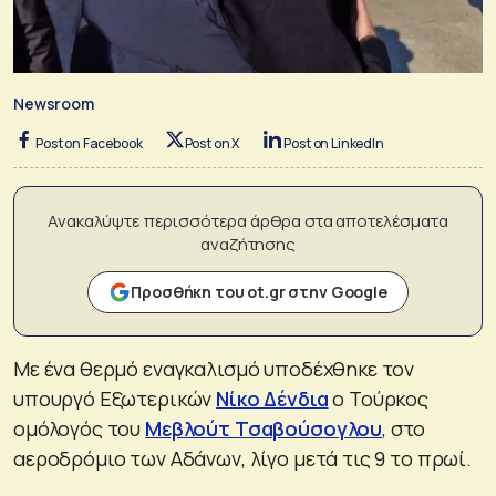
Newsroom
Post on Facebook
Post on X
Post on LinkedIn
Ανακαλύψτε περισσότερα άρθρα στα αποτελέσματα
αναζήτησης
Προσθήκη του ot.gr στην Google
Με ένα θερμό εναγκαλισμό υποδέχθηκε τον
υπουργό Εξωτερικών
Νίκο Δένδια
ο Τούρκος
ομόλογός του
Μεβλούτ Τσαβούσογλου
, στο
αεροδρόμιο των Αδάνων, λίγο μετά τις 9 το πρωί.