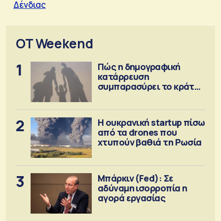
Δένδιας
OT Weekend
1
Πώς η δημογραφική
κατάρρευση
συμπαρασύρει το κράτος
πρόνοιας
2
Η ουκρανική startup πίσω
από τα drones που
χτυπούν βαθιά τη Ρωσία
3
Μπάρκιν (Fed): Σε
αδύναμη ισορροπία η
αγορά εργασίας