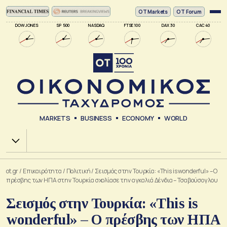
ΟΤ Markets
OT Forum
DOW JONES
SP 500
NASDAQ
FTSE 100
DAX 30
CAC 40
MARKETS
BUSINESS
ECONOMY
WORLD
Χ.Α.
ot.gr
/
Επικαιρότητα
/
Πολιτική
/
Σεισμός στην Τουρκία: «This is wonderful» – Ο
πρέσβης των ΗΠΑ στην Τουρκία σχολίασε την αγκαλιά Δένδια – Τσαβούσογλου
Σεισμός στην Τουρκία: «This is
wonderful» – Ο πρέσβης των ΗΠΑ