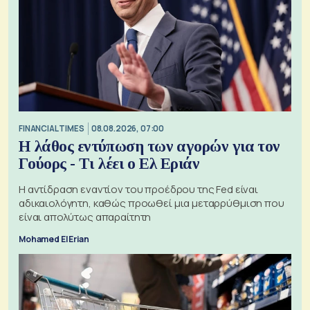
FINANCIAL TIMES
08.08.2026, 07:00
Η λάθος εντύπωση των αγορών για τον
Γούορς - Τι λέει ο Ελ Εριάν
Η αντίδραση εναντίον του προέδρου της Fed είναι
αδικαιολόγητη, καθώς προωθεί μια μεταρρύθμιση που
είναι απολύτως απαραίτητη
Mohamed El Erian