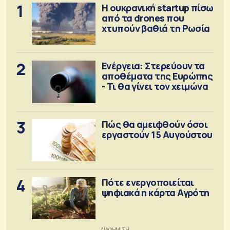
1
Η ουκρανική startup πίσω
από τα drones που
χτυπούν βαθιά τη Ρωσία
2
Ενέργεια: Στερεύουν τα
αποθέματα της Ευρώπης
- Τι θα γίνει τον χειμώνα
3
Πώς θα αμειφθούν όσοι
εργαστούν 15 Αυγούστου
4
Πότε ενεργοποιείται
ψηφιακά η κάρτα Αγρότη