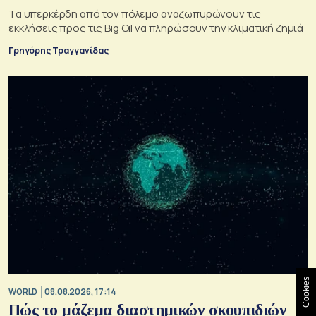
Τα υπερκέρδη από τον πόλεμο αναζωπυρώνουν τις
εκκλήσεις προς τις Big Oil να πληρώσουν την κλιματική ζημιά
Γρηγόρης Τραγγανίδας
Cookies
WORLD
08.08.2026, 17:14
Πώς το μάζεμα διαστημικών σκουπιδιών