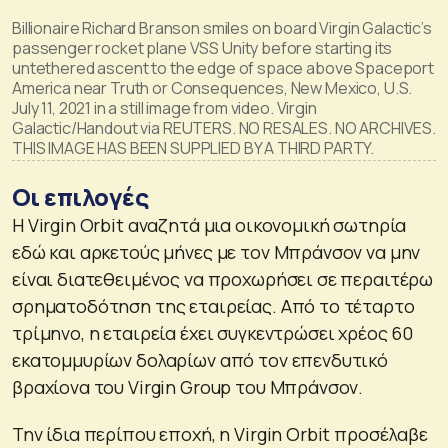
Billionaire Richard Branson smiles on board Virgin Galactic’s
passenger rocket plane VSS Unity before starting its
untethered ascent to the edge of space above Spaceport
America near Truth or Consequences, New Mexico, U.S.
July 11, 2021 in a still image from video. Virgin
Galactic/Handout via REUTERS. NO RESALES. NO ARCHIVES.
THIS IMAGE HAS BEEN SUPPLIED BY A THIRD PARTY.
Οι επιλογές
Η Virgin Orbit αναζητά μια οικονομική σωτηρία
εδώ και αρκετούς μήνες με τον Μπράνσον να μην
είναι διατεθειμένος να προχωρήσει σε περαιτέρω
σρηματοδότηση της εταιρείας. Από το τέταρτο
τρίμηνο, η εταιρεία έχει συγκεντρώσει χρέος 60
εκατομμυρίων δολαρίων από τον επενδυτικό
βραχίονα του Virgin Group του Μπράνσον.
Την ίδια περίπου εποχή, η Virgin Orbit προσέλαβε