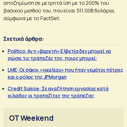
αποζημίωση σε μετρητά ίση με το 200% του
βασικού μισθού του, που είναι 511.008 δολάρια,
σύμφωνα με το FactSet.
Σχετικά άρθρα:
Politico: Αν η «βαρετή» Ελβετία δεν μπορεί να
σώσει τις τράπεζές της, ποιος μπορεί;
LME: Οι σάκοι «νικελίου» που ήταν γεμάτοι πέτρες
και ο ρόλος της JPMorgan
Credit Suisse: Σε αναζήτηση εργασίας κατά
χιλιάδες οι τραπεζίτες της τράπεζας
OT Weekend