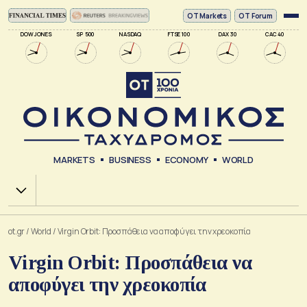
ΟΤ Markets
OT Forum
DOW JONES
SP 500
NASDAQ
FTSE 100
DAX 30
CAC 40
MARKETS
BUSINESS
ECONOMY
WORLD
Χ.Α.
ot.gr
/
World
/
Virgin Orbit: Προσπάθεια να αποφύγει την χρεοκοπία
Virgin Orbit: Προσπάθεια να
αποφύγει την χρεοκοπία