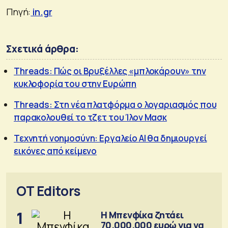
Πηγή:
in.gr
Σχετικά άρθρα:
Threads: Πώς οι Βρυξέλλες «μπλοκάρουν» την
κυκλοφορία του στην Ευρώπη
Threads: Στη νέα πλατφόρμα ο λογαριασμός που
παρακολουθεί το τζετ του Ίλον Μασκ
Τεχνητή νοημοσύνη: Εργαλείο AI θα δημιουργεί
εικόνες από κείμενο
OT Editors
1
Η Μπενφίκα ζητάει
70.000.000 ευρώ για να