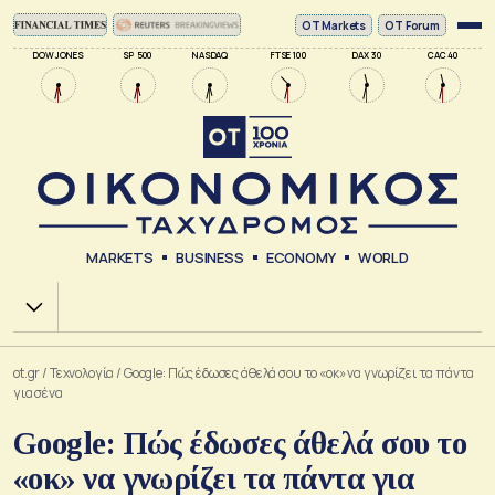
ΟΤ Markets
OT Forum
DOW JONES
SP 500
NASDAQ
FTSE 100
DAX 30
CAC 40
MARKETS
BUSINESS
ECONOMY
WORLD
Χ.Α.
ot.gr
/
Τεχνολογία
/
Google: Πώς έδωσες άθελά σου το «οκ» να γνωρίζει τα πάντα
για σένα
Google: Πώς έδωσες άθελά σου το
«οκ» να γνωρίζει τα πάντα για