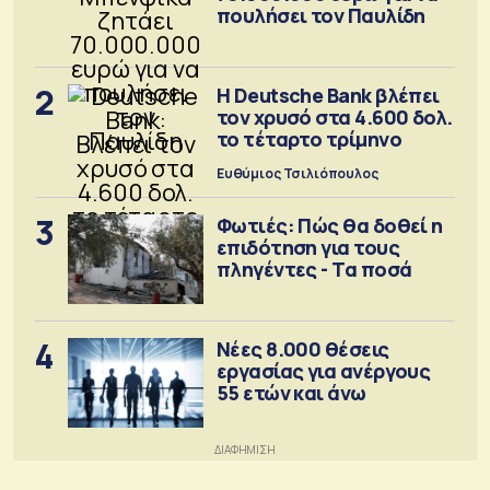
πουλήσει τον Παυλίδη
2
Η Deutsche Bank βλέπει
τον χρυσό στα 4.600 δολ.
το τέταρτο τρίμηνο
Ευθύμιος Τσιλιόπουλος
3
Φωτιές: Πώς θα δοθεί η
επιδότηση για τους
πληγέντες - Τα ποσά
4
Νέες 8.000 θέσεις
εργασίας για ανέργους
55 ετών και άνω