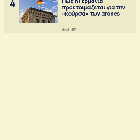
4
Πώς η Γερμανία
προετοιμάζεται για την
«κούρσα» των drones