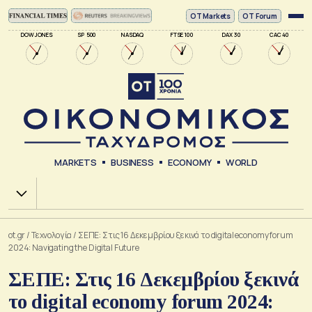
ΟΤ Markets
OT Forum
DOW JONES
SP 500
NASDAQ
FTSE 100
DAX 30
CAC 40
MARKETS
BUSINESS
ECONOMY
WORLD
Χ.Α.
ot.gr
/
Τεχνολογία
/
ΣΕΠΕ: Στις 16 Δεκεμβρίου ξεκινά το digital economy forum
2024: Navigating the Digital Future
ΣΕΠΕ: Στις 16 Δεκεμβρίου ξεκινά
το digital economy forum 2024: