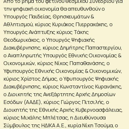
Από το βήμα του φετινού θεσμικού Συνεδρίου για
την ψηφιακή οικονομία θα απευθυνθούν ο
Υπουργός Παιδείας, Θρησκευμάτων &
Αθλητισμού, κύριος Κυριάκος Πιερρακάκης, ο
Υπουργός Ανάπτυξης κύριος Τάκης
Θεοδωρικάκος, ο Υπουργός Ψηφιακής
Διακυβέρνησης, κύριος Δημήτρης Παπαστεργίου,
ο Αναπληρωτής Υπουργός Εθνικής Οικονομίας &
Οικονομικών, κύριος Νίκος Παπαθανάσης, ο
Υφυπουργός Εθνικής Οικονομίας & Οικονομικών,
κύριος Χρίστος Δήμας, ο Υφυπουργός Ψηφιακής
Διακυβέρνησης, κύριος Κωνσταντίνος Κυρανάκης,
ο Διοικητής της Ανεξάρτητης Αρχής Δημοσίων
Εσόδων (ΑΑΔΕ), κύριος Γιώργος Πιτσιλής, ο
Διοικητής της Εθνικής Αρχής Κυβερνοασφάλειας,
κύριος Μιχάλης Μπλέτσας, η Διευθύνουσα
Σύμβουλος της ΗΔΙΚΑ Α.Ε., κυρία Νίκη Τσούμα, ο