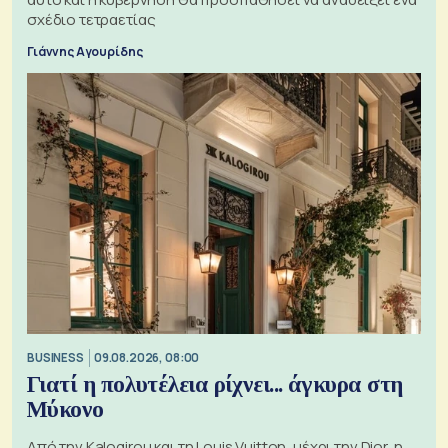
σχέδιο τετραετίας
Γιάννης Αγουρίδης
BUSINESS
09.08.2026, 08:00
Γιατί η πολυτέλεια ρίχνει... άγκυρα στη
Μύκονο
Από την Kalogirou και τη Louis Vuitton, μέχρι την Dior, η