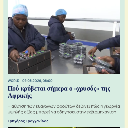
WORLD
09.08.2026, 08:00
Πού κρύβεται σήμερα ο «χρυσός» της
Αφρικής
Η αύξηση των εξαγωγών φρούτων δείχνει πώς η γεωργία
υψηλής αξίας μπορεί να οδηγήσει στην εκβιομηχάνιση
Γρηγόρης Τραγγανίδας