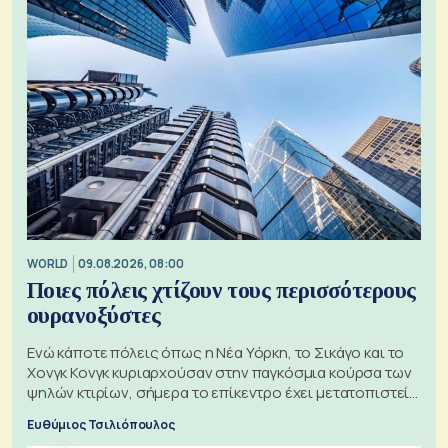
WORLD
09.08.2026, 08:00
Ποιες πόλεις χτίζουν τους περισσότερους
ουρανοξύστες
Ενώ κάποτε πόλεις όπως η Νέα Υόρκη, το Σικάγο και το
Χονγκ Κονγκ κυριαρχούσαν στην παγκόσμια κούρσα των
ψηλών κτιρίων, σήμερα το επίκεντρο έχει μετατοπιστεί
προς την Ασία
Ευθύμιος Τσιλιόπουλος