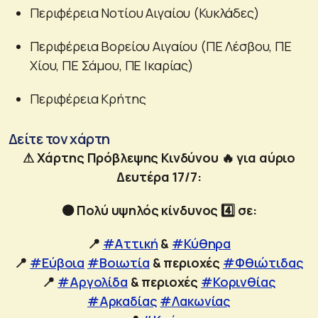
Περιφέρεια Νοτίου Αιγαίου (Κυκλάδες)
Περιφέρεια Βορείου Αιγαίου (ΠΕ Λέσβου, ΠΕ
Χίου, ΠΕ Σάμου, ΠΕ Ικαρίας)
Περιφέρεια Κρήτης
Δείτε τον χάρτη
⚠ Χάρτης Πρόβλεψης Κινδύνου 🔥 για αύριο
Δευτέρα 17/7:
🟠 Πολύ υψηλός κίνδυνος 4️⃣ σε:
📍
#Αττική
&
#Κύθηρα
📍
#Εύβοια
#Βοιωτία
& περιοχές
#Φθιώτιδας
📍
#Αργολίδα
& περιοχές
#Κορινθίας
#Αρκαδίας
#Λακωνίας