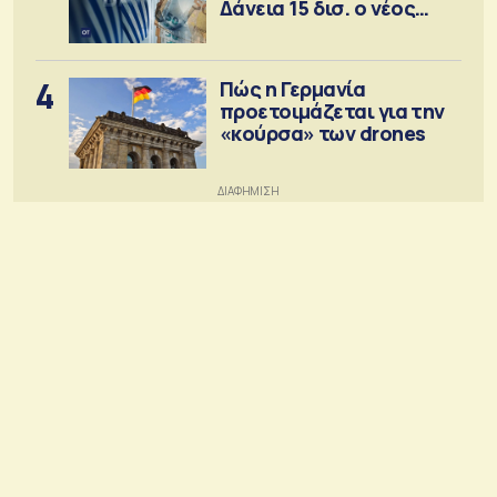
Δάνεια 15 δισ. ο νέος
στόχος
4
Πώς η Γερμανία
προετοιμάζεται για την
«κούρσα» των drones