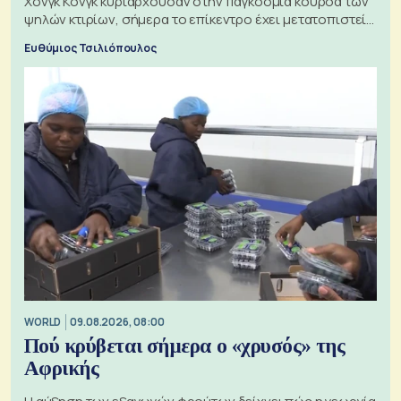
Χονγκ Κονγκ κυριαρχούσαν στην παγκόσμια κούρσα των
ψηλών κτιρίων, σήμερα το επίκεντρο έχει μετατοπιστεί
προς την Ασία
Ευθύμιος Τσιλιόπουλος
WORLD
09.08.2026, 08:00
Πού κρύβεται σήμερα ο «χρυσός» της
Αφρικής