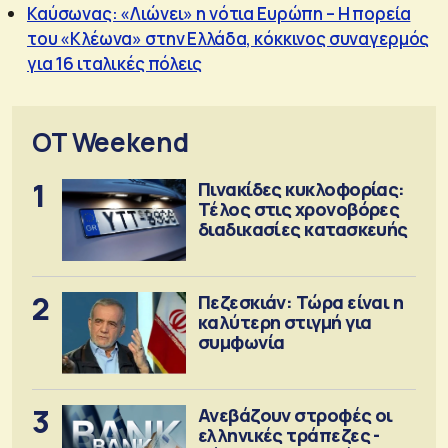
Καύσωνας: «Λιώνει» η νότια Ευρώπη – Η πορεία
του «Κλέωνα» στην Ελλάδα, κόκκινος συναγερμός
για 16 ιταλικές πόλεις
OT Weekend
1
Πινακίδες κυκλοφορίας:
Τέλος στις χρονοβόρες
διαδικασίες κατασκευής
2
Πεζεσκιάν: Τώρα είναι η
καλύτερη στιγμή για
συμφωνία
3
Ανεβάζουν στροφές οι
ελληνικές τράπεζες -