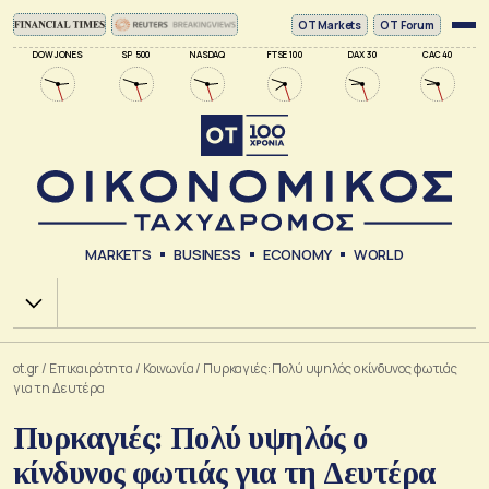
ΟΤ Markets
OT Forum
DOW JONES
SP 500
NASDAQ
FTSE 100
DAX 30
CAC 40
MARKETS
BUSINESS
ECONOMY
WORLD
Χ.Α.
ot.gr
/
Επικαιρότητα
/
Κοινωνία
/
Πυρκαγιές: Πολύ υψηλός ο κίνδυνος φωτιάς
για τη Δευτέρα
Πυρκαγιές: Πολύ υψηλός ο
κίνδυνος φωτιάς για τη Δευτέρα