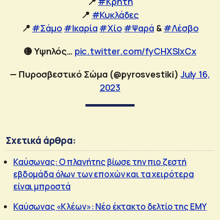
📍
#Κρήτη
📍
#Κυκλάδες
📍
#Σάμο
#Ικαρία
#Χίο
#Ψαρά
&
#Λέσβο
🟡 Υψηλός…
pic.twitter.com/fyCHXSIxCx
— Πυροσβεστικό Σώμα (@pyrosvestiki)
July 16,
2023
Σχετικά άρθρα:
Καύσωνας: Ο πλανήτης βίωσε την πιο ζεστή
εβδομάδα όλων των εποχών και τα χειρότερα
είναι μπροστά
Καύσωνας «Κλέων»: Νέο έκτακτο δελτίο της ΕΜΥ