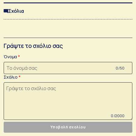
Σχόλια
Γράψτε το σχόλιο σας
Όνομα
0 /50
Σχόλιο
0 /2000
Υποβολή σχολίου