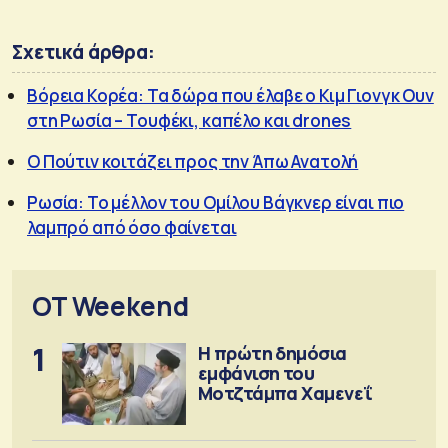
Σχετικά άρθρα:
Βόρεια Κορέα: Τα δώρα που έλαβε ο Κιμ Γιονγκ Ουν
στη Ρωσία – Τουφέκι, καπέλο και drones
Ο Πούτιν κοιτάζει προς την Άπω Ανατολή
Ρωσία: Το μέλλον του Ομίλου Βάγκνερ είναι πιο
λαμπρό από όσο φαίνεται
OT Weekend
1
Η πρώτη δημόσια
εμφάνιση του
Μοτζτάμπα Χαμενεΐ