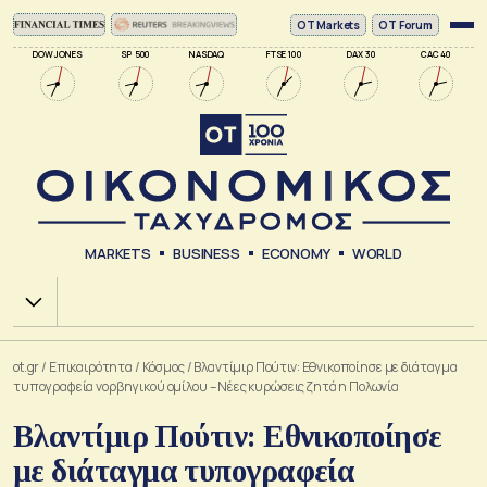
ΟΤ Markets
OT Forum
DOW JONES
SP 500
NASDAQ
FTSE 100
DAX 30
CAC 40
MARKETS
BUSINESS
ECONOMY
WORLD
Χ.Α.
ot.gr
/
Επικαιρότητα
/
Κόσμος
/
Βλαντίμιρ Πούτιν: Εθνικοποίησε με διάταγμα
τυπογραφεία νορβηγικού ομίλου – Νέες κυρώσεις ζητά η Πολωνία
Βλαντίμιρ Πούτιν: Εθνικοποίησε
με διάταγμα τυπογραφεία