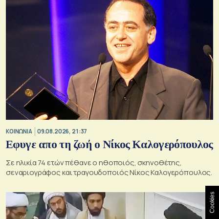
ΚΟΙΝΩΝΙΑ
09.08.2026, 21:37
Εφυγε απο τη ζωή ο Νίκος Καλογερόπουλος
Σε ηλικία 74 ετών πέθανε ο ηθοποιός, σκηνοθέτης,
σεναριογράφος και τραγουδοποιός Νίκος Καλογερόπουλος.
Cookies