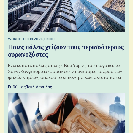
WORLD
09.08.2026, 08:00
Ποιες πόλεις χτίζουν τους περισσότερους
ουρανοξύστες
Ενώ κάποτε πόλεις όπως η Νέα Υόρκη, το Σικάγο και το
Χονγκ Κονγκ κυριαρχούσαν στην παγκόσμια κούρσα των
ψηλών κτιρίων, σήμερα το επίκεντρο έχει μετατοπιστεί
προς την Ασία
Ευθύμιος Τσιλιόπουλος