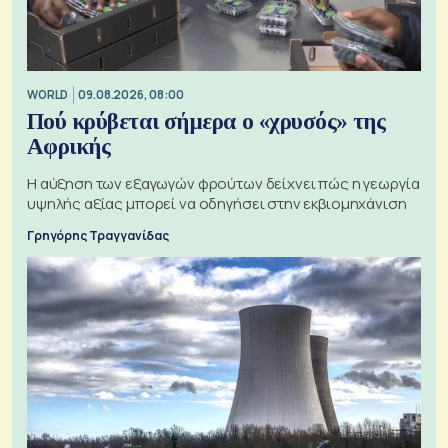
WORLD
09.08.2026, 08:00
Πού κρύβεται σήμερα ο «χρυσός» της
Αφρικής
Η αύξηση των εξαγωγών φρούτων δείχνει πώς η γεωργία
υψηλής αξίας μπορεί να οδηγήσει στην εκβιομηχάνιση
Γρηγόρης Τραγγανίδας