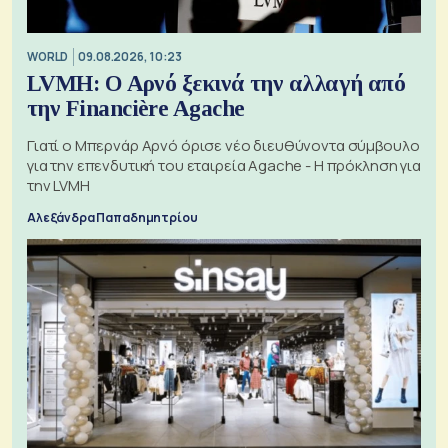
WORLD
09.08.2026, 10:23
LVMH: Ο Αρνό ξεκινά την αλλαγή από
την Financière Agache
Γιατί ο Μπερνάρ Αρνό όρισε νέο διευθύνοντα σύμβουλο
για την επενδυτική του εταιρεία Agache - Η πρόκληση για
την LVMH
Αλεξάνδρα Παπαδημητρίου