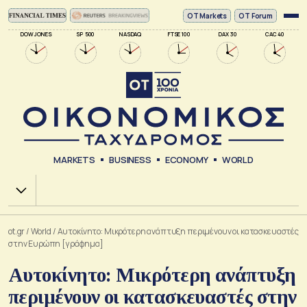
ΟΤ Markets
OT Forum
DOW JONES
SP 500
NASDAQ
FTSE 100
DAX 30
CAC 40
MARKETS
BUSINESS
ECONOMY
WORLD
Χ.Α.
ot.gr
/
World
/
Αυτοκίνητο: Μικρότερη ανάπτυξη περιμένουν οι κατασκευαστές
στην Ευρώπη [γράφημα]
Αυτοκίνητο: Μικρότερη ανάπτυξη
περιμένουν οι κατασκευαστές στην