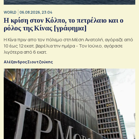
WORLD
06.08.2026, 23:04
Η κρίση στoν Κόλπο, το πετρέλαιο και ο
ρόλος της Κίνας [γράφημα]
Η Κίνα πριν απο τον πόλεμο στη Μέση Ανατολή, αγόραζε από
10 έως 12 εκατ. βαρέλια την ημέρα - Τον Ιούνιο, αγόρασε
λιγότερα από 6 εκατ.
Αλέξανδρος Σιουτζούκης