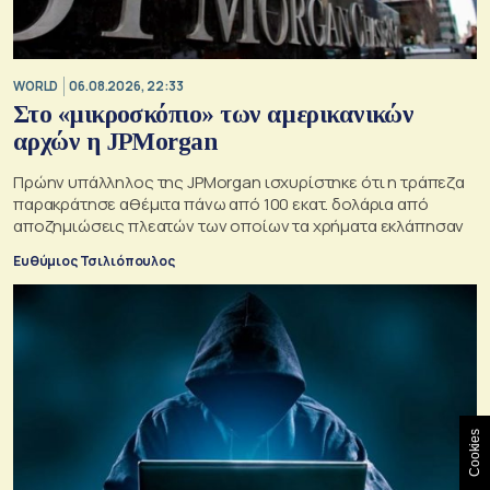
WORLD
06.08.2026, 22:33
Στο «μικροσκόπιο» των αμερικανικών
αρχών η JPMorgan
Πρώην υπάλληλος της JPMorgan ισχυρίστηκε ότι η τράπεζα
παρακράτησε αθέμιτα πάνω από 100 εκατ. δολάρια από
αποζημιώσεις πλεατών των οποίων τα χρήματα εκλάπησαν
Ευθύμιος Τσιλιόπουλος
Cookies