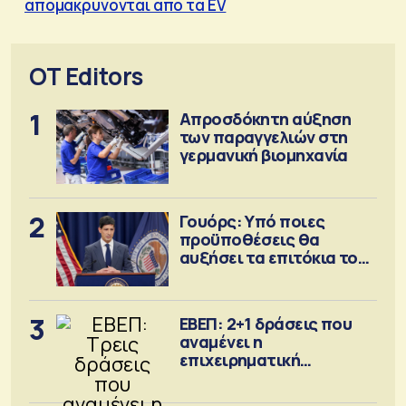
απομακρύνονται από τα EV
OT Editors
1
Απροσδόκητη αύξηση
των παραγγελιών στη
γερμανική βιομηχανία
2
Γουόρς: Υπό ποιες
προϋποθέσεις θα
αυξήσει τα επιτόκια τον
Σεπτέμβριο
3
ΕΒΕΠ: 2+1 δράσεις που
αναμένει η
επιχειρηματική
κοινότητα