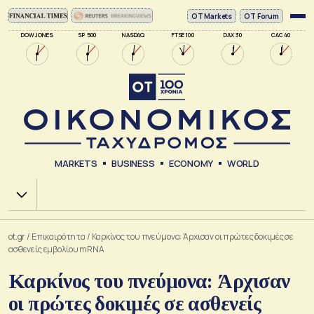
ΟΤ Markets
OT Forum
DOW JONES
SP 500
NASDAQ
FTSE 100
DAX 30
CAC 40
MARKETS
BUSINESS
ECONOMY
WORLD
Χ.Α.
ot.gr
/
Επικαιρότητα
/
Καρκίνος του πνεύμονα: Άρχισαν οι πρώτες δοκιμές σε
ασθενείς εμβολίου mRNA
Καρκίνος του πνεύμονα: Άρχισαν
οι πρώτες δοκιμές σε ασθενείς