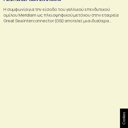
Η συμφωνία για την είσοδο του γαλλικού επενδυτικού
ομίλου Meridiam ως πλειοψηφικού μετόχου στην εταιρεία
Great Sea Interconnector (GSI) αποτελεί μια ιδιαίτερα
σημαντική εξέλιξη για την ηλεκτρική διασύνδεση Ελλάδας –
Κύπρου
Cookies