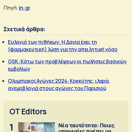
Πηγή:
in.gr
Σχετικά άρθρα:
Ευλογιά των πιθήκων: Η Δανία έχει τη
(φαρμακευτική) λύση για την απειλητική νόσο
GSK: Κάτω των προβλέψεων οι πωλήσεις βασικών
εμβολίων
Ολυμπιακοί Αγώνες 2024: Κοκκύτης, ιλαρά,
ανεμοβλογιά στους αγώνες του Παρισιού
OT Editors
1
Νέα ταυτότητα: Ποιες
υπηρεσίες πρέπει να