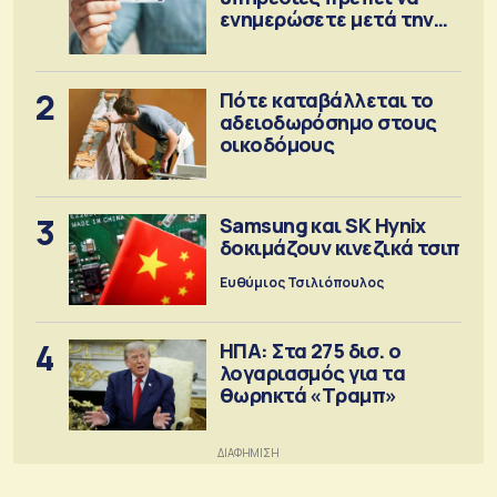
ενημερώσετε μετά την
έκδοση
2
Πότε καταβάλλεται το
αδειοδωρόσημο στους
οικοδόμους
3
Samsung και SK Hynix
δοκιμάζουν κινεζικά τσιπ
Ευθύμιος Τσιλιόπουλος
4
ΗΠΑ: Στα 275 δισ. ο
λογαριασμός για τα
θωρηκτά «Τραμπ»