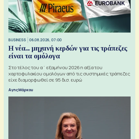
BUSINESS
06.08.2026, 07:00
Η νέα... μηχανή κερδών για τις τράπεζες
είναι τα ομόλογα
Στο τέλος του α΄ εξαμήνου 2026 η αξία του
χαρτοφυλακίου ομολόγων από τις συστημικές τράπεζες
είχε διαμορφωθεί σε 95 δισ. ευρώ
Αγης Μάρκου