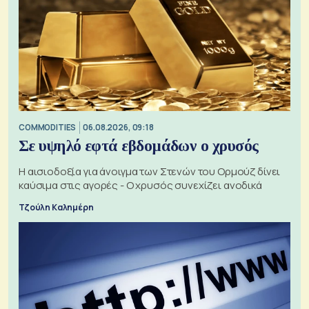
COMMODITIES
06.08.2026, 09:18
Σε υψηλό εφτά εβδομάδων ο χρυσός
Η αισιοδοξία για άνοιγμα των Στενών του Ορμούζ δίνει
καύσιμα στις αγορές - Ο χρυσός συνεχίζει ανοδικά
Τζούλη Καλημέρη