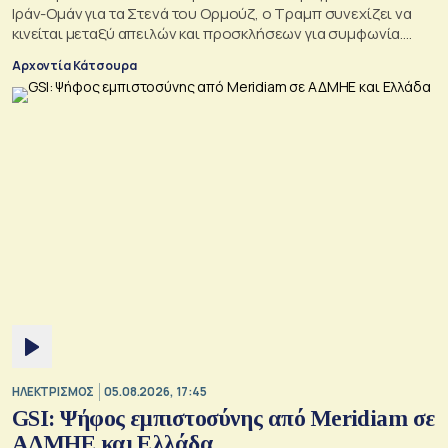
Ιράν-Ομάν για τα Στενά του Ορμούζ, ο Τραμπ συνεχίζει να
κινείται μεταξύ απειλών και προσκλήσεων για συμφωνία.
Αλλά αυτό που θέλει είναι μακριά από αυτά που συζητούν
Αρχοντία Κάτσουρα
Μουσκάτ και Τεχεράνη.
ΗΛΕΚΤΡΙΣΜΟΣ
05.08.2026, 17:45
GSI: Ψήφος εμπιστοσύνης από Meridiam σε
ΑΔΜΗΕ και Ελλάδα