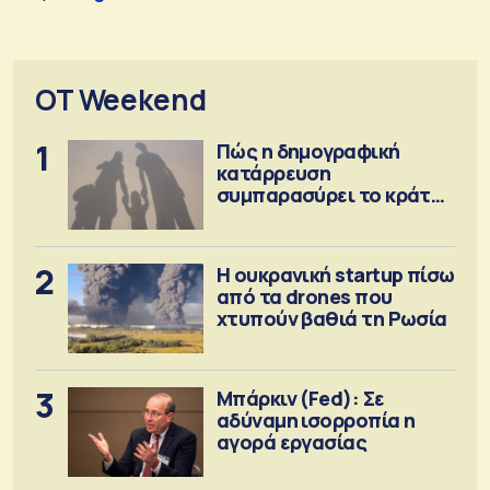
OT Weekend
1
Πώς η δημογραφική
κατάρρευση
συμπαρασύρει το κράτος
πρόνοιας
2
Η ουκρανική startup πίσω
από τα drones που
χτυπούν βαθιά τη Ρωσία
3
Μπάρκιν (Fed): Σε
αδύναμη ισορροπία η
αγορά εργασίας