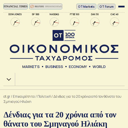
ΟΤ Markets
OT Forum
DOW JONES
SP 500
NASDAQ
FTSE 100
DAX 30
CAC 40
MARKETS
BUSINESS
ECONOMY
WORLD
Χ.Α.
ot.gr
/
Επικαιρότητα
/
Πολιτική
/
Δένδιας για τα 20 χρόνια από τον θάνατο του
Σμηναγού Ηλιάκη
Δένδιας για τα 20 χρόνια από τον
θάνατο του Σμηναγού Ηλιάκη