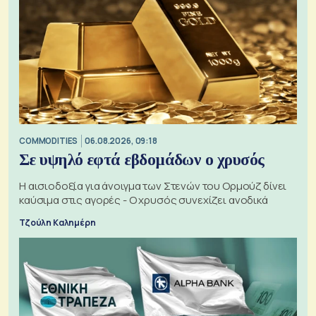
COMMODITIES
06.08.2026, 09:18
Σε υψηλό εφτά εβδομάδων ο χρυσός
Η αισιοδοξία για άνοιγμα των Στενών του Ορμούζ δίνει
καύσιμα στις αγορές - Ο χρυσός συνεχίζει ανοδικά
Τζούλη Καλημέρη