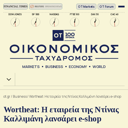
ΟΤ Markets
OT Forum
DOW JONES
SP 500
NASDAQ
FTSE 100
DAX 30
CAC 40
MARKETS
BUSINESS
ECONOMY
WORLD
Χ.Α.
ot.gr
/
Business
/
Wortheat: Η εταιρεία της Ντίνας Καλλιμάνη λανσάρει e-shop
Wortheat: Η εταιρεία της Ντίνας
Καλλιμάνη λανσάρει e-shop