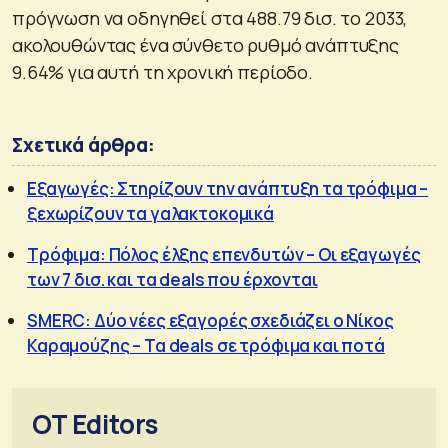
πρόγνωση να οδηγηθεί στα 488.79 δισ. το 2033,
ακολουθώντας ένα σύνθετο ρυθμό ανάπτυξης
9.64% για αυτή τη χρονική περίοδο.
Σχετικά άρθρα:
Εξαγωγές: Στηρίζουν την ανάπτυξη τα τρόφιμα –
ξεχωρίζουν τα γαλακτοκομικά
Τρόφιμα: Πόλος έλξης επενδυτών – Οι εξαγωγές
των 7 δισ. και τα deals που έρχονται
SMERC: Δύο νέες εξαγορές σχεδιάζει ο Νίκος
Καραμούζης – Τα deals σε τρόφιμα και ποτά
OT Editors