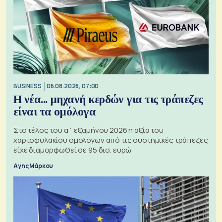
BUSINESS
06.08.2026, 07:00
Η νέα... μηχανή κερδών για τις τράπεζες
είναι τα ομόλογα
Στο τέλος του α΄ εξαμήνου 2026 η αξία του
χαρτοφυλακίου ομολόγων από τις συστημικές τράπεζες
είχε διαμορφωθεί σε 95 δισ. ευρώ
Αγης Μάρκου