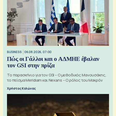
BUSINESS
06.08.2026, 07:00
Πώς οι Γάλλοι και ο ΑΔΜΗΕ έβαλαν
τον GSI στην πρίζα
Το παρασκήνιο για τον GSI – Ο μεθοδικός Μανουσάκης,
το πείσμα Meridiam και Nexans – Ο ρόλος του Μακρόν
Χρήστος Κολώνας