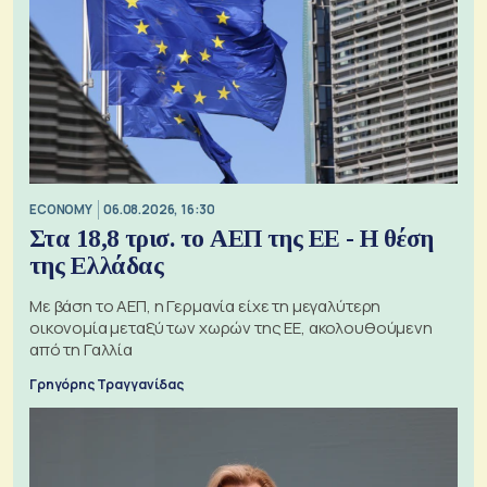
ECONOMY
06.08.2026, 16:30
Στα 18,8 τρισ. το ΑΕΠ της ΕΕ - Η θέση
της Ελλάδας
Με βάση το ΑΕΠ, η Γερμανία είχε τη μεγαλύτερη
οικονομία μεταξύ των χωρών της ΕΕ, ακολουθούμενη
από τη Γαλλία
Γρηγόρης Τραγγανίδας