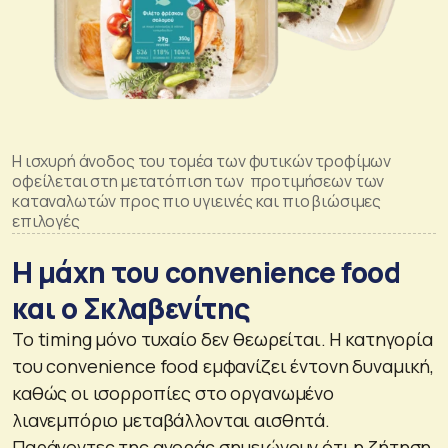
Η ισχυρή άνοδος του τομέα των φυτικών τροφίμων
οφείλεται στη μετατόπιση των προτιμήσεων των
καταναλωτών προς πιο υγιεινές και πιο βιώσιμες
επιλογές
Η μάχη του convenience food
και ο Σκλαβενίτης
Το timing μόνο τυχαίο δεν θεωρείται. Η κατηγορία
του convenience food εμφανίζει έντονη δυναμική,
καθώς οι ισορροπίες στο οργανωμένο
λιανεμπόριο μεταβάλλονται αισθητά.
Παράγοντες της αγοράς σημειώνουν ότι η ζήτηση