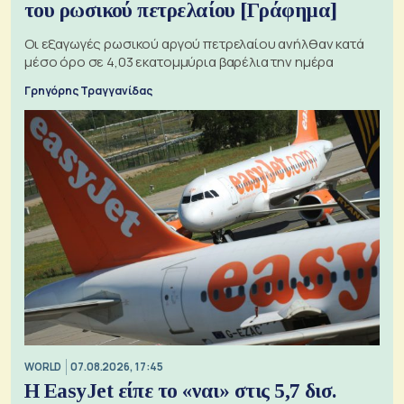
του ρωσικού πετρελαίου [Γράφημα]
Οι εξαγωγές ρωσικού αργού πετρελαίου ανήλθαν κατά
μέσο όρο σε 4,03 εκατομμύρια βαρέλια την ημέρα
Γρηγόρης Τραγγανίδας
WORLD
07.08.2026, 17:45
Η EasyJet είπε το «ναι» στις 5,7 δισ.