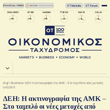
ΟΤ Markets
OT Forum
DOW JONES
SP 500
NASDAQ
FTSE 100
DAX 30
CAC 40
MARKETS
BUSINESS
ECONOMY
WORLD
Χ.Α.
ot.gr
/
Business
/
ΔΕΗ: Η ακτινογραφία της ΑΜΚ – Στο ταμπλό οι νέες μετοχές
από 26/5
ΔΕΗ: Η ακτινογραφία της ΑΜΚ –
Στο ταμπλό οι νέες μετοχές από