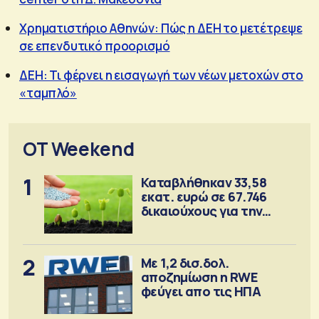
Χρηματιστήριο Αθηνών: Πώς η ΔΕΗ το μετέτρεψε
σε επενδυτικό προορισμό
ΔΕΗ: Τι φέρνει η εισαγωγή των νέων μετοχών στο
«ταμπλό»
OT Weekend
1
Καταβλήθηκαν 33,58
εκατ. ευρώ σε 67.746
δικαιούχους για την
αγορά λιπασμάτων
2
Με 1,2 δισ.δολ.
αποζημίωση η RWE
φεύγει απο τις ΗΠΑ