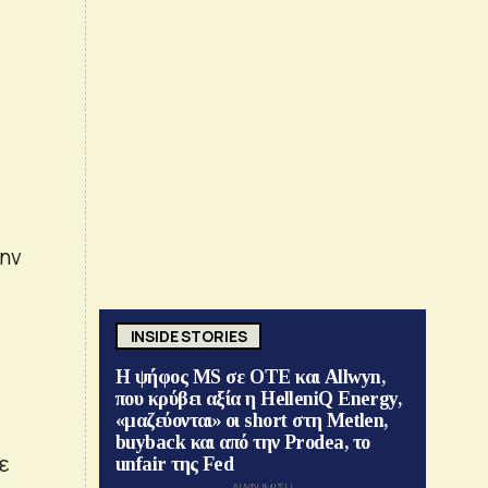
την
INSIDE STORIES
Η ψήφος MS σε ΟΤΕ και Allwyn,
που κρύβει αξία η HelleniQ Energy,
«μαζεύονται» οι short στη Metlen,
buyback και από την Prodea, το
ε
unfair της Fed