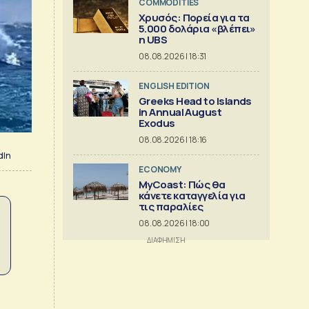
COMMODITIES
Χρυσός: Πορεία για τα
5.000 δολάρια «βλέπει»
η UBS
08.08.2026 | 18:31
ENGLISH EDITION
Greeks Head to Islands
in Annual August
Exodus
08.08.2026 | 18:16
dIn
ECONOMY
MyCoast: Πώς θα
κάνετε καταγγελία για
τις παραλίες
08.08.2026 | 18:00