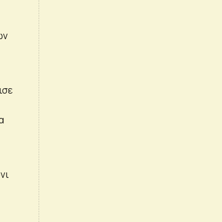
ων
ισε
α
νι