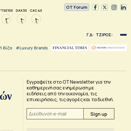
OT Forum
FTSE 100
DAX 30
CAC 40
Γ.Δ:
ΤΖΙΡΟΣ:
 Βίζα
#luxury Brands
Εγγραφείτε στο OT Newsletter για την
καθημερινή σας ενημέρωση με
ρών
ειδήσεις από την οικονομία, τις
επιχειρήσεις, τις αγορές και τα διεθνή.