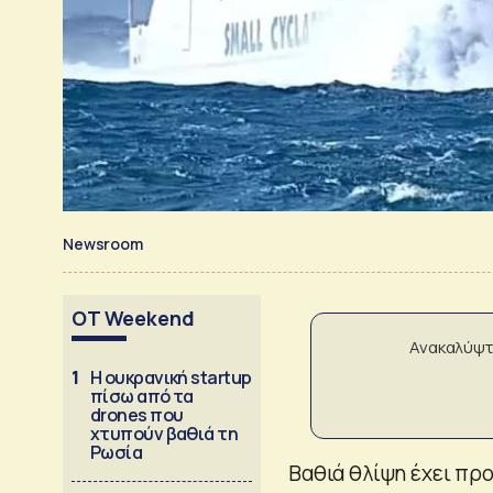
Newsroom
OT Weekend
Ανακαλύψτ
1
Η ουκρανική startup
πίσω από τα
drones που
χτυπούν βαθιά τη
Ρωσία
Βαθιά θλίψη έχει προ