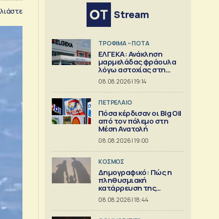
λιάστε
Stream
ΤΡΟΦΙΜΑ – ΠΟΤΑ
ΕΛΓΕΚΑ: Ανάκληση
μαρμελάδας φράουλα
λόγω αστοχίας στη
γυάλινη συσκευασία
08.08.2026 | 19:14
ΠΕΤΡΕΛΑΙΟ
Πόσα κέρδισαν οι Big Oil
από τον πόλεμο στη
Μέση Ανατολή
08.08.2026 | 19:00
ΚΟΣΜΟΣ
Δημογραφικό: Πώς η
πληθυσμιακή
κατάρρευση της
Ευρώπης
08.08.2026 | 18:44
συμπαρασύρει το
κράτος πρόνοιας