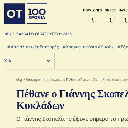
DOW JONES
SP 500
NASD
16:29
ΣΑΒΒΑΤΟ
08
ΑΥΓΟΥΣΤΟΥ
2026
#Ασφαλιστικές Εισφορές
#Χρηματιστήριο Αθηνών
#εξα
Χ.Α.
ot.gr
/
Επικαιρότητα
/
Κοινωνία
/
Πέθανε ο Γιάννης Σκοπελίτης, ο καπετά
Πέθανε ο Γιάννης Σκοπελ
Κυκλάδων
Ο Γιάννης Σκοπελίτης έφυγε σήμερα το πρωί