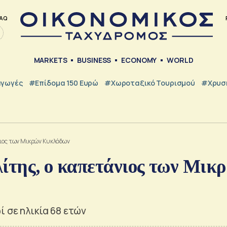
AQ
MARKETS
BUSINESS
ECONOMY
WORLD
γωγές
#Επίδομα 150 Ευρώ
#Χωροταξικό Τουρισμού
#Χρυσή
νιος των Μικρών Κυκλάδων
ίτης, ο καπετάνιος των Μικ
 σε ηλικία 68 ετών