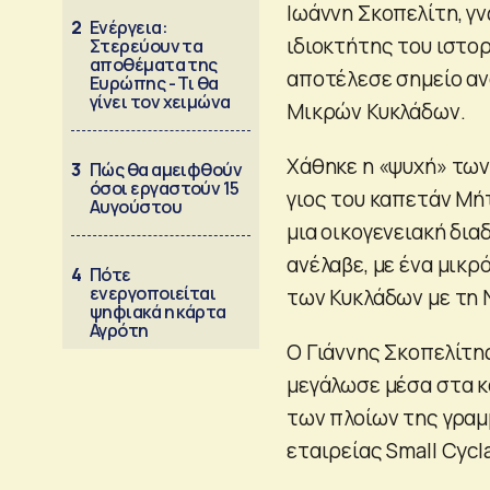
Ιωάννη Σκοπελίτη, γ
2
Ενέργεια:
ιδιοκτήτης του ιστορ
Στερεύουν τα
αποθέματα της
αποτέλεσε σημείο αν
Ευρώπης - Τι θα
γίνει τον χειμώνα
Μικρών Κυκλάδων.
Χάθηκε η «ψυχή» των
3
Πώς θα αμειφθούν
όσοι εργαστούν 15
γιος του καπετάν Μή
Αυγούστου
μια οικογενειακή δια
ανέλαβε, με ένα μικρ
4
Πότε
ενεργοποιείται
των Κυκλάδων με τη 
ψηφιακά η κάρτα
Αγρότη
Ο Γιάννης Σκοπελίτης
μεγάλωσε μέσα στα κ
των πλοίων της γραμ
εταιρείας Small Cycl