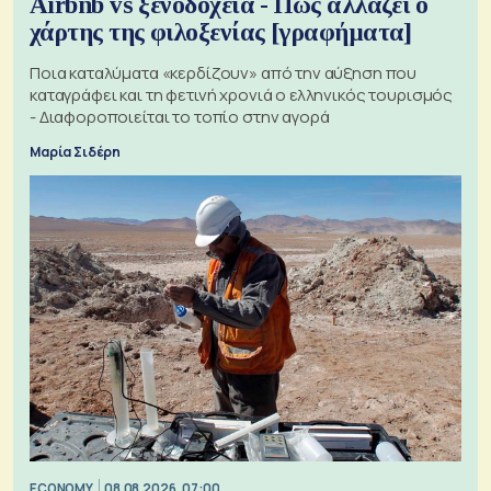
Airbnb vs ξενοδοχεία - Πώς αλλάζει ο
χάρτης της φιλοξενίας [γραφήματα]
Ποια καταλύματα «κερδίζουν» από την αύξηση που
καταγράφει και τη φετινή χρονιά ο ελληνικός τουρισμός
- Διαφοροποιείται το τοπίο στην αγορά
Μαρία Σιδέρη
ECONOMY
08.08.2026, 07:00