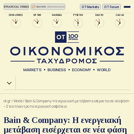
ΟΤ Markets
OT Forum
DOW JONES
SP 500
NASDAQ
FTSE 100
DAX 30
CAC 40
MARKETS
BUSINESS
ECONOMY
WORLD
Χ.Α.
ot.gr
/
World
/
Bain & Company: Η ενεργειακή μετάβαση εισέρχεται σε νέα φάση
– Στο επίκεντρο η ενεργειακή ασφάλεια
Bain & Company: Η ενεργειακή
μετάβαση εισέρχεται σε νέα φάση