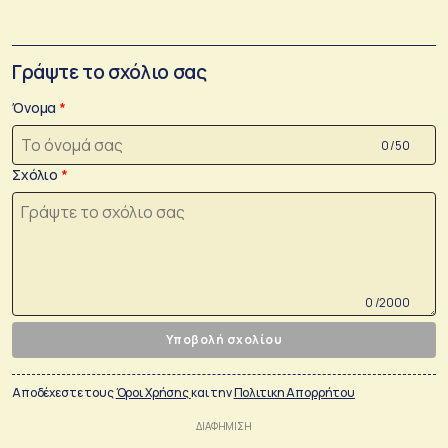
Γράψτε το σχόλιο σας
Όνομα
0 /50
Σχόλιο
0 /2000
Υποβολή σχολίου
Αποδέχεστε τους
Όροι Χρήσης
και την
Πολιτικη Απορρήτου