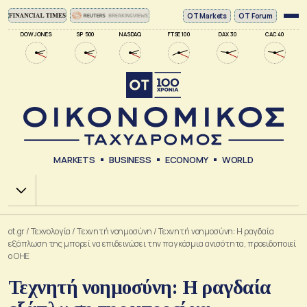
ΟΤ Markets
OT Forum
DOW JONES
SP 500
NASDAQ
FTSE 100
DAX 30
CAC 40
MARKETS
BUSINESS
ECONOMY
WORLD
Χ.Α.
ot.gr
/
Τεχνολογία
/
Tεχνητή νοημοσύνη
/
Τεχνητή νοημοσύνη: Η ραγδαία
εξάπλωση της μπορεί να επιδεινώσει την παγκόσμια ανισότητα, προειδοποιεί
ο ΟΗΕ
Τεχνητή νοημοσύνη: Η ραγδαία