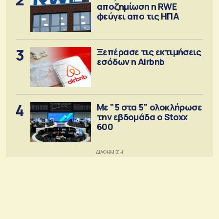
αποζημίωση η RWE
φεύγει απο τις ΗΠΑ
3
Ξεπέρασε τις εκτιμήσεις
εσόδων η Airbnb
4
Με "5 στα 5" ολοκλήρωσε
την εβδομάδα ο Stoxx
600