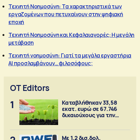
Τεχνητή Νοημοσύνη: Τα χαρακτηριστικά των
εργαζομένων που πετυχαίνουν στην ψηφιακή
εποχή
Τεχνητή Νοημοσύνη και Κεφαλαιαγορές: Η μεγάλη
μετάβαση
Τεχνητή νοημοσύνη: Γιατί τα μεγάλα εργαστήρια
AI προσλαμβάνουν… φιλοσόφους;
OT Editors
1
Καταβλήθηκαν 33,58
εκατ. ευρώ σε 67.746
δικαιούχους για την
αγορά λιπασμάτων
2
Με 1,2 δισ.δολ.