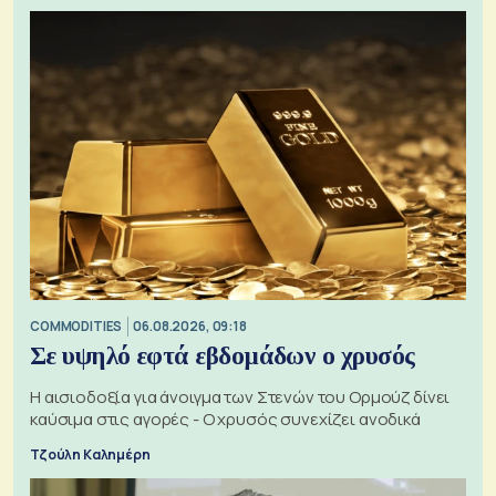
COMMODITIES
06.08.2026, 09:18
Σε υψηλό εφτά εβδομάδων ο χρυσός
Η αισιοδοξία για άνοιγμα των Στενών του Ορμούζ δίνει
καύσιμα στις αγορές - Ο χρυσός συνεχίζει ανοδικά
Τζούλη Καλημέρη