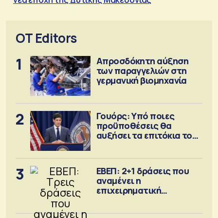
OT Editors
1
Απροσδόκητη αύξηση
των παραγγελιών στη
γερμανική βιομηχανία
2
Γουόρς: Υπό ποιες
προϋποθέσεις θα
αυξήσει τα επιτόκια τον
Σεπτέμβριο
3
ΕΒΕΠ: 2+1 δράσεις που
αναμένει η
επιχειρηματική
κοινότητα