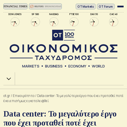
ΟΤ Markets
OT Forum
DOW JONES
SP 500
NASDAQ
FTSE 100
DAX 30
CAC 40
MARKETS
BUSINESS
ECONOMY
WORLD
Χ.Α.
ot.gr
/
Επικαιρότητα
/
Data center: Το μεγαλύτερο έργο που έχει προταθεί ποτέ
έχει επισήμως εγκαταλειφθεί
Data center: Το μεγαλύτερο έργο
που έχει προταθεί ποτέ έχει