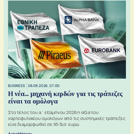
BUSINESS
06.08.2026, 07:00
Η νέα... μηχανή κερδών για τις τράπεζες
είναι τα ομόλογα
Στο τέλος του α΄ εξαμήνου 2026 η αξία του
χαρτοφυλακίου ομολόγων από τις συστημικές τράπεζες
είχε διαμορφωθεί σε 95 δισ. ευρώ
Αγης Μάρκου