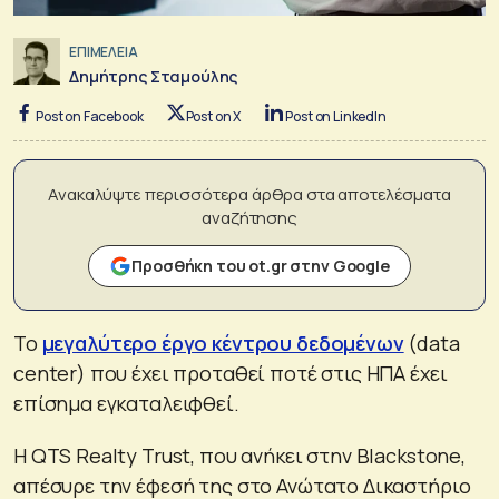
ΕΠΙΜΕΛΕΙΑ
Δημήτρης Σταμούλης
Post on Facebook
Post on X
Post on LinkedIn
Ανακαλύψτε περισσότερα άρθρα στα αποτελέσματα
αναζήτησης
Προσθήκη του ot.gr στην Google
Το
μεγαλύτερο έργο κέντρου δεδομένων
(data
center) που έχει προταθεί ποτέ στις ΗΠΑ έχει
επίσημα εγκαταλειφθεί.
Η QTS Realty Trust, που ανήκει στην Blackstone,
απέσυρε την έφεσή της στο Ανώτατο Δικαστήριο