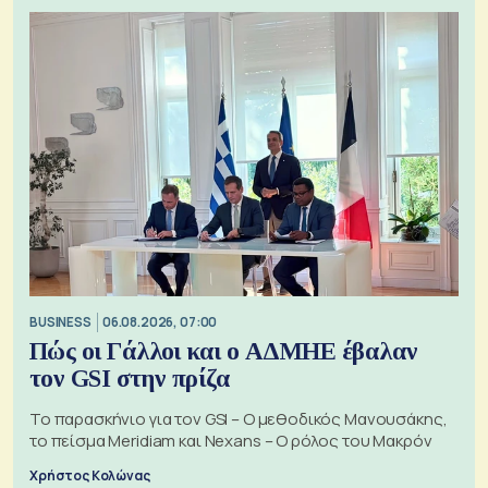
BUSINESS
06.08.2026, 07:00
Πώς οι Γάλλοι και ο ΑΔΜΗΕ έβαλαν
τον GSI στην πρίζα
Το παρασκήνιο για τον GSI – Ο μεθοδικός Μανουσάκης,
το πείσμα Meridiam και Nexans – Ο ρόλος του Μακρόν
Χρήστος Κολώνας