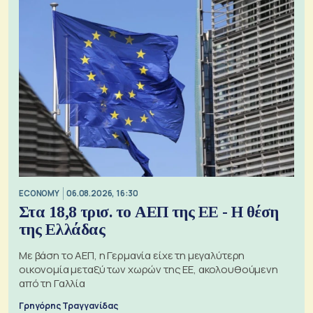
ECONOMY
06.08.2026, 16:30
Στα 18,8 τρισ. το ΑΕΠ της ΕΕ - Η θέση
της Ελλάδας
Με βάση το ΑΕΠ, η Γερμανία είχε τη μεγαλύτερη
οικονομία μεταξύ των χωρών της ΕΕ, ακολουθούμενη
από τη Γαλλία
Γρηγόρης Τραγγανίδας