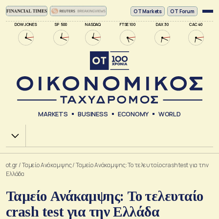
ΟΤ Markets
OT Forum
DOW JONES
SP 500
NASDAQ
FTSE 100
DAX 30
CAC 40
MARKETS
BUSINESS
ECONOMY
WORLD
Χ.Α.
ot.gr
/
Ταμείο Ανάκαμψης
/
Ταμείο Ανάκαμψης: Το τελευταίο crash test για την
Ελλάδα
Ταμείο Ανάκαμψης: Το τελευταίο
crash test για την Ελλάδα