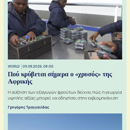
WORLD
09.08.2026, 08:00
Πού κρύβεται σήμερα ο «χρυσός» της
Αφρικής
Η αύξηση των εξαγωγών φρούτων δείχνει πώς η γεωργία
υψηλής αξίας μπορεί να οδηγήσει στην εκβιομηχάνιση
Γρηγόρης Τραγγανίδας