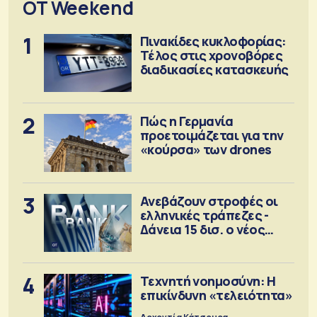
OT Weekend
1
Πινακίδες κυκλοφορίας:
Τέλος στις χρονοβόρες
διαδικασίες κατασκευής
2
Πώς η Γερμανία
προετοιμάζεται για την
«κούρσα» των drones
3
Ανεβάζουν στροφές οι
ελληνικές τράπεζες -
Δάνεια 15 δισ. ο νέος
στόχος
4
Τεχνητή νοημοσύνη: Η
επικίνδυνη «τελειότητα»