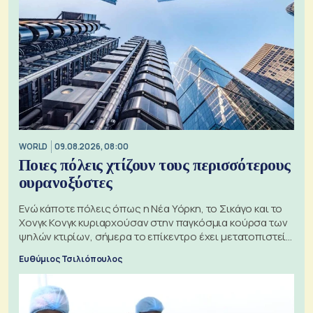
WORLD
09.08.2026, 08:00
Ποιες πόλεις χτίζουν τους περισσότερους
ουρανοξύστες
Ενώ κάποτε πόλεις όπως η Νέα Υόρκη, το Σικάγο και το
Χονγκ Κονγκ κυριαρχούσαν στην παγκόσμια κούρσα των
ψηλών κτιρίων, σήμερα το επίκεντρο έχει μετατοπιστεί
προς την Ασία
Ευθύμιος Τσιλιόπουλος