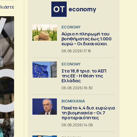
λιάστε
economy
ECONOMY
Αύριο η πληρωμή του
βοηθήματος έως 1.000
ευρώ – Oι δικαιούχοι
06.08.2026 | 17:16
ECONOMY
Στα 18,8 τρισ. το ΑΕΠ
της ΕΕ - Η θέση της
Ελλάδας
06.08.2026 | 16:30
ΒΙΟΜΗΧΑΝΙΑ
Πακέτο 4,4 δισ. ευρώ για
τη βιομηχανία – Οι 7
προτεραιότητες
06.08.2026 | 14:08