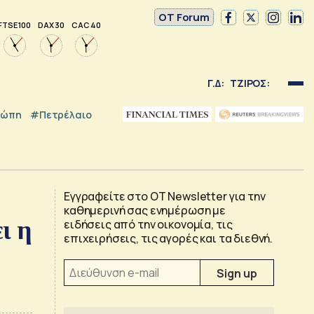
OT Forum
FTSE 100
DAX 30
CAC 40
Γ.Δ:
ΤΖΙΡΟΣ:
ρώπη
#Πετρέλαιο
Εγγραφείτε στο OT Newsletter για την
καθημερινή σας ενημέρωση με
ι η
ειδήσεις από την οικονομία, τις
επιχειρήσεις, τις αγορές και τα διεθνή.