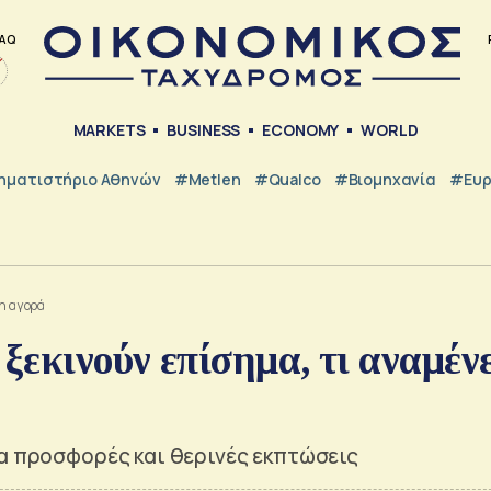
AQ
MARKETS
BUSINESS
ECONOMY
WORLD
ηματιστήριο Αθηνών
#metlen
#Qualco
#Βιομηχανία
#Ευ
 η αγορά
ξεκινούν επίσημα, τι αναμένε
ια προσφορές και θερινές εκπτώσεις