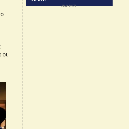
σο
ς
 οι