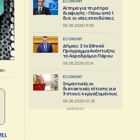
ECONOMY
Αίτημα για τη ρήτρα
διαφυγής - Πάνω από 1
δισ. οι νέες επενδύσεις
06.08.2026 | 11:09
ECONOMY
Δήμας: Στο Εθνικό
Πρόγραμμα Ανάπτυξης
το Αεροδρόμιο Πάρου
06.08.2026 | 10:14
dIn
ECONOMY
Σημαντικές οι
διατακτικές σίτισης για
3 στους 4 εργαζομένους
06.08.2026 | 07:25
σει