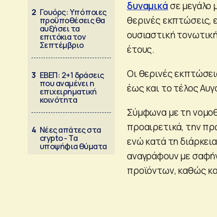
δυναμικά
σε μεγάλο 
2
Γουόρς: Υπό ποιες
θερινές εκπτώσεις, 
προϋποθέσεις θα
αυξήσει τα
ουσιαστική τονωτική
επιτόκια τον
Σεπτέμβριο
έτους.
Οι θερινές εκπτώσεις
3
ΕΒΕΠ: 2+1 δράσεις
που αναμένει η
έως και το τέλος Αυγ
επιχειρηματική
κοινότητα
Σύμφωνα με τη νομοθ
προαιρετικά, την πρώ
4
Νέες απάτες στα
crypto - Τα
ενώ κατά τη διάρκει
υποψήφια θύματα
αναγράφουν με σαφήν
προϊόντων, καθώς κα