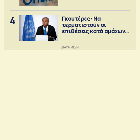
4
Γκουτέρες: Να
τερματιστούν οι
επιθέσεις κατά αμάχων
σε Ουκρανία και Ρωσία