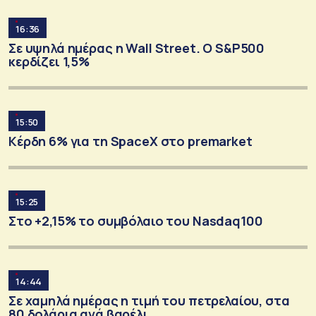
16:36
Σε υψηλά ημέρας η Wall Street. Ο S&P500
κερδίζει 1,5%
15:50
Κέρδη 6% για τη SpaceX στο premarket
15:25
Στο +2,15% το συμβόλαιο του Nasdaq100
14:44
Σε χαμηλά ημέρας η τιμή του πετρελαίου, στα
80 δολάρια ανά βαρέλι