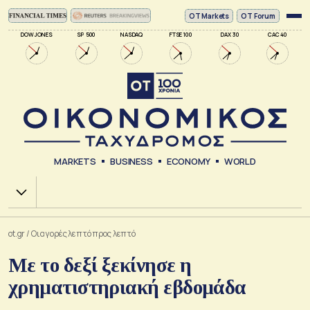
ΟΤ Markets
OT Forum
DOW JONES
SP 500
NASDAQ
FTSE 100
DAX 30
CAC 40
MARKETS
BUSINESS
ECONOMY
WORLD
Χ.Α.
ot.gr
/
Οι αγορές λεπτό προς λεπτό
Με το δεξί ξεκίνησε η
χρηματιστηριακή εβδομάδα