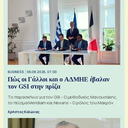
BUSINESS
06.08.2026, 07:00
Πώς οι Γάλλοι και ο ΑΔΜΗΕ έβαλαν
τον GSI στην πρίζα
Το παρασκήνιο για τον GSI – Ο μεθοδικός Μανουσάκης,
το πείσμα Meridiam και Nexans – Ο ρόλος του Μακρόν
Χρήστος Κολώνας