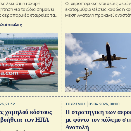
ες λέει ότι η ισχυρή
Οι αεροπορικές εταιρείες μειώ
ήτηση για ταξίδια σημαίνει
εκατομμύρια θέσεις καθώς η κρ
ές αεροπορικές εταιρείες τα
Μέση Ανατολή προκαλεί αναστά
από τις αντίστοιχες
παγκόσμια ταξίδια
ιλιόπουλος
μερικανικές
26, 21:32
ΤΟΥΡΙΣΜΟΣ
05.04.2026, 08:00
ς χαμηλού κόστους
Η στρατηγική των αερο
 βοήθεια των ΗΠΑ
με φόντο τον πόλεμο στ
Ανατολή