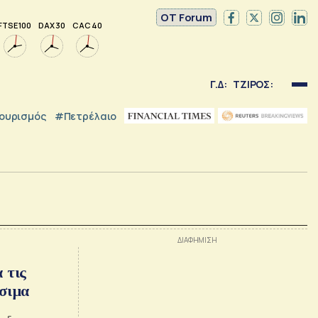
OT Forum
FTSE 100
DAX 30
CAC 40
Γ.Δ:
ΤΖΙΡΟΣ:
ουρισμός
#Πετρέλαιο
 τις
ύσιμα