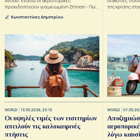
άνοδο, ενόσω οι αεροπορικές
διακοπές πολλ
προειδοποιούν για μειωμένη ζήτηση - Πώς
της κρίσης στα
εξηγείται η αντίθεση
ανταγωνίζοντα
Κωνσταντίνος Δημητρίου
WORLD
13.05.2026, 23:15
WORLD
07.05.20
Οι υψηλές τιμές των εισιτηρίων
Αποζημιώσε
απειλούν τις καλοκαιρινές
αεροπορικέ
πτήσεις
λόγω καυσί