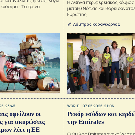
οί καταναλωτές φέτος, λόγω
Η Αθήνα περιφερειακός κόμβος γ
 καύσιμα - Τα τρένα
μεταξύ Νότιας και Βορειοανατο
ι τις αεροπορικές
Ευρώπης
Λάμπρος Καραγεώργος
26, 23:45
WORLD
07.05.2026, 21:06
ις οφείλουν οι
Ρεκόρ εσόδων και κερδώ
ς για ακυρώσεις
την Emirates
μων λέει η ΕΕ
Ο Όμιλος Emirates ανακοίνωσε 