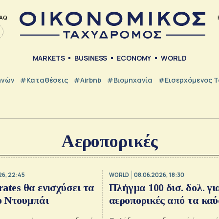
AQ
MARKETS
BUSINESS
ECONOMY
WORLD
ηνών
#Καταθέσεις
#Airbnb
#Βιομηχανία
#εισερχόμενος Τ
Αεροπορικές
26, 22:45
WORLD
08.06.2026, 18:30
ates θα ενισχύσει τα
Πλήγμα 100 δισ. δολ. για
ο Ντουμπάι
αεροπορικές από τα κα