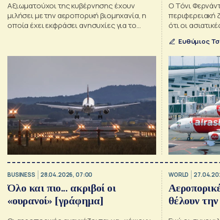
Αξιωματούχοι της κυβέρνησης έχουν
Ο Τόνι Φερνάντ
μιλήσει με την αεροπορική βιομηχανία, η
περιφερειακή ζ
οποία έχει εκφράσει ανησυχίες για το
ότι οι ασιατικ
αυξανόμενο κόστος που πλήττει τις
πάνε καλύτερα 
Ευθύμιος Τσ
αεροπορικές
οικονομικές α
BUSINESS
28.04.2026, 07:00
WORLD
27.04.20
Όλο και πιο... ακριβοί οι
Αεροπορικέ
«ουρανοί» [γράφημα]
θέλουν την