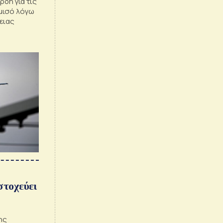
ρδη για τις
μισό λόγω
ειας
στοχεύει
ης