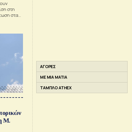
νουν
ίση στη
τωση στα
ΑΓΟΡΕΣ
ΜΕ ΜΙΑ ΜΑΤΙΑ
ΤΑΜΠΛΟ ATHEX
πορικών
η Μ.