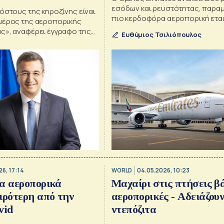
εσόδων και ρευστότητας, παρα
όστους της κηροζίνης είναι
πιο κερδοφόρα αεροπορική εται
μέρος της αεροπορικής
κόσμο
ς», αναφέρει έγγραφο της
Ευθύμιος Τσιλιόπουλος
6, 17:14
WORLD
04.05.2026, 10:23
α αεροπορικά
Μαχαίρι στις πτήσεις βά
ιρότερη από την
αεροπορικές - Αδειάζουν
vid
ντεπόζιτα