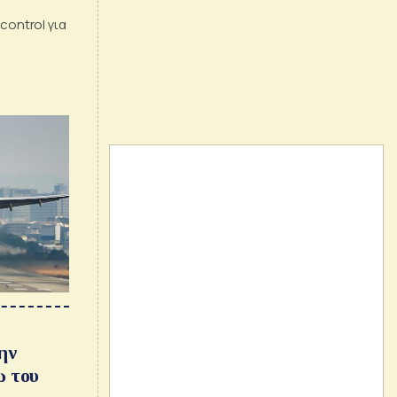
control για
ην
ω του