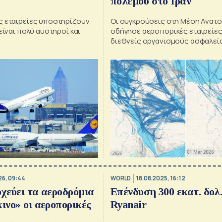
πολέμου στο Ιράν
ς εταιρείες υποστηρίζουν
Οι συγκρούσεις στη Μέση Ανατο
 είναι πολύ αυστηροί και
οδήγησε αεροπορικές εταιρείες
διεθνείς οργανισμούς ασφαλεί
αναθεωρήσουν πλήρως τους χά
πτήσεων
26, 09:44
WORLD
18.08.2025, 16:12
οχεύει τα αεροδρόμια
Επένδυση 300 εκατ. δολ
κινο» οι αεροπορικές
Ryanair