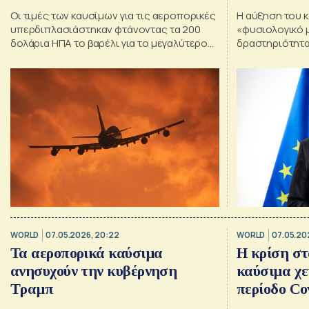
Οι τιμές των καυσίμων για τις αεροπορικές
Η αύξηση του κ
υπερδιπλασιάστηκαν φτάνοντας τα 200
«φυσιολογικό 
δολάρια ΗΠΑ το βαρέλι για το μεγαλύτερο
δραστηριότητα
μέρος του Απριλίου, προτού μειωθούν σε
ΕΕ
περίπου 150 δολάρια ΗΠΑ το βαρέλι αυτόν
τον μήνα.
WORLD
07.05.2026, 20:22
WORLD
07.05.202
Τα αεροπορικά καύσιμα
Η κρίση στ
ανησυχούν την κυβέρνηση
καύσιμα χε
Τραμπ
περίοδο Co