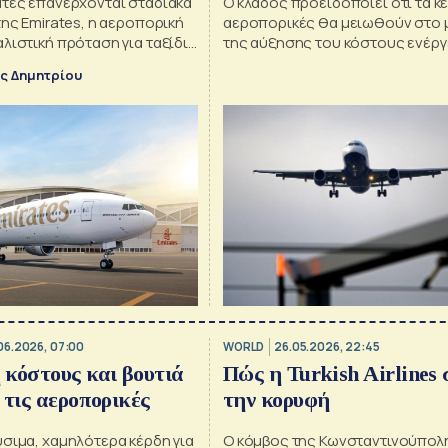
άτες επανέρχονται σταδιακά
Ο κλάδος προειδοποιεί ότι τα κέ
της Emirates, η αεροπορική
αεροπορικές θα μειωθούν στο 
λιστική πρόταση για ταξίδια
της αύξησης του κόστους ενέργ
ς Δημητρίου
06.2026, 07:00
WORLD
26.05.2026, 22:45
κόστους και βουτιά
Πώς η Turkish Airlines 
 τις αεροπορικές
την κορυφή
σιμα, χαμηλότερα κέρδη για
Ο κόμβος της Κωνσταντινούπολ