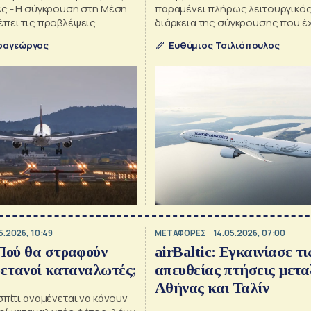
ές - Η σύγκρουση στη Μέση
παραμένει πλήρως λειτουργικός
έπει τις προβλέψεις
διάρκεια της σύγκρουσης που έ
διαταράξει τους αερομεταφορε
ραγεώργος
Ευθύμιος Τσιλιόπουλος
περιοχή, λέει ο πρόεδρος της T
Airlines
5.2026, 10:49
ΜΕΤΑΦΟΡΕΣ
14.05.2026, 07:00
Πού θα στραφούν
airBaltic: Εγκαινίασε τι
ρετανοί καταναλωτές;
απευθείας πτήσεις μετα
Αθήνας και Ταλίν
σπίτι αναμένεται να κάνουν