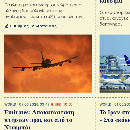
καύσιμα
Το κλείσιμο του εναέριου χώρου και οι
αλλαγές δρομολογίων έχουν
Οι αεροπορικέ
αναδιαμορφώσει τα ταξίδια σε όλη την
ότι οι κανόνες
περιοχή
δαπανηροί
Ευθύμιος Τσιλιόπουλος
UPD: 10:30
WORLD
07.03.2026, 09:47
WORLD
01.03.20
Emirates: Αποκατάσταση
Το Ιράν στ
πτήσεων προς και από το
- Στο «κόκ
Ντουμπάι