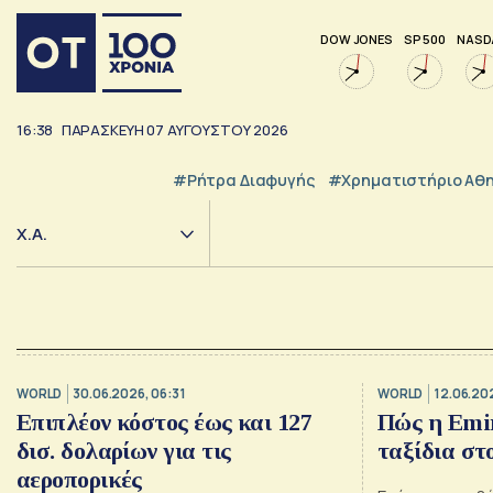
DOW JONES
SP 500
NASD
16:38
ΠΑΡΑΣΚΕΥΗ
07
ΑΥΓΟΥΣΤΟΥ
2026
#ρήτρα Διαφυγής
#Χρηματιστήριο Αθ
Χ.Α.
WORLD
30.06.2026, 06:31
WORLD
12.06.20
Επιπλέον κόστος έως και 127
Πώς η Emir
δισ. δολαρίων για τις
ταξίδια στ
αεροπορικές