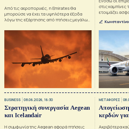
Ενόσω οι επιβ
στις καμπίνες 
Από τις αεροπορικές, η Emirates θα
ετοιμάζει ασφα
μπορούσε να έχει τα υψηλότερα έξοδα
στο Ντουμπάι
λόγω της εξάρτησης από πτήσεις μεγάλων
Κωνσταντίνο
αποστάσεων
BUSINESS
08.06.2026, 16:30
ΜΕΤΑΦΟΡΕΣ
08.
Στρατηγική συνεργασία Aegean
Απογείωση 
και Icelandair
κερδών για
Η συμφωνία της Aegean αφορά πτήσεις
Ακριβότερα καύ