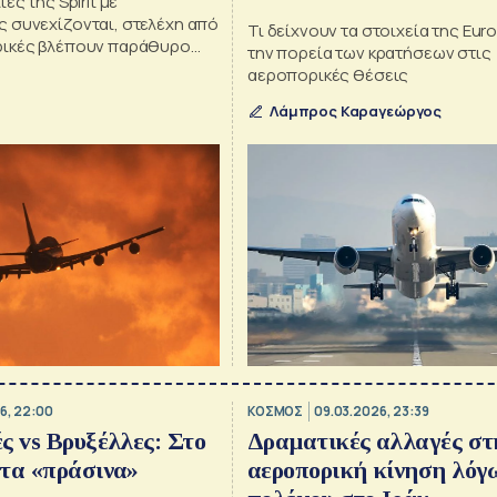
ες της Spirit με
 συνεχίζονται, στελέχη από
Τι δείχνουν τα στοιχεία της Euro
ρικές βλέπουν παράθυρο
την πορεία των κρατήσεων στις
εων για οικονομική βοήθεια
αεροπορικές θέσεις
ή ελάφρυνση
Λάμπρος Καραγεώργος
6, 22:00
ΚΟΣΜΟΣ
09.03.2026, 23:39
ς vs Βρυξέλλες: Στο
Δραματικές αλλαγές στ
τα «πράσινα»
αεροπορική κίνηση λόγ