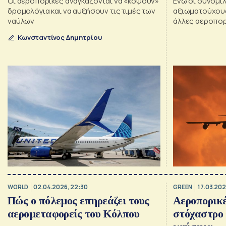
Οι αεροπορικές αναγκάζονται να «κόψουν»
Ενώ οι συνομιλί
δρομολόγια και να αυξήσουν τις τιμές των
αξιωματούχους
ναύλων
άλλες αεροπο
διαπραγματεύσ
Κωνσταντίνος Δημητρίου
και φορολογικ
WORLD
02.04.2026, 22:30
GREEN
17.03.202
Πώς ο πόλεμος επηρεάζει τους
Αεροπορικέ
αερομεταφορείς του Κόλπου
στόχαστρο 