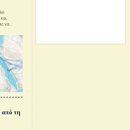
λή
 και
ας να
ρτες
. από τη