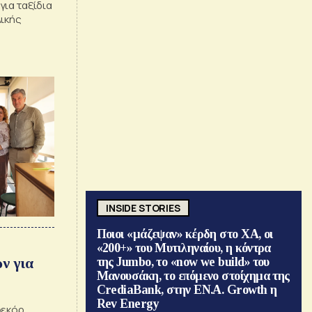
ια ταξίδια
λικής
INSIDE STORIES
Ποιοι «μάζεψαν» κέρδη στο ΧΑ, οι
«200+» του Μυτιληναίου, η κόντρα
ν για
της Jumbo, το «now we build» του
Μανουσάκη, το επόμενο στοίχημα της
CrediaBank, στην ΕΝ.Α. Growth η
Rev Energy
ρεκόρ