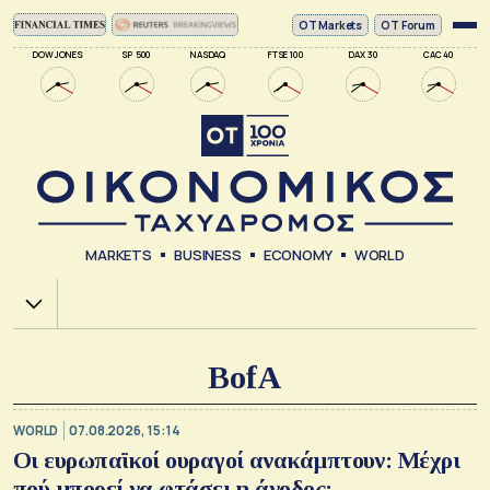
ΟΤ Markets
OT Forum
DOW JONES
SP 500
NASDAQ
FTSE 100
DAX 30
CAC 40
MARKETS
BUSINESS
ECONOMY
WORLD
Χ.Α.
BofA
WORLD
07.08.2026, 15:14
Οι ευρωπαϊκοί ουραγοί ανακάμπτουν: Μέχρι
πού μπορεί να φτάσει η άνοδος;