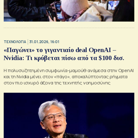
ΤΕΧΝΟΛΟΓΙΑ
31.01.2026, 16:01
«Παγώνει» το γιγαντιαίο deal OpenAI –
Nvidia: Τι κρύβεται πίσω από τα $100 δισ.
Η πολυσυζητημένη συμφωνία-μαμούθ ανάμεσα στην OpenAI
και τη Nvidia μένει στον «πάγο», αποκαλύπτοντας ρήγματα
στον πιο ισχυρό άξονα της τεχνητής νοημοσύνης