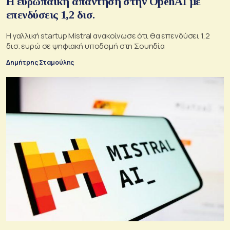
Η ευρωπαϊκή απάντηση στην OpenAI με
επενδύσεις 1,2 δισ.
Η γαλλική startup Mistral ανακοίνωσε ότι θα επενδύσει 1,2
δισ. ευρώ σε ψηφιακή υποδομή στη Σουηδία
Δημήτρης Σταμούλης