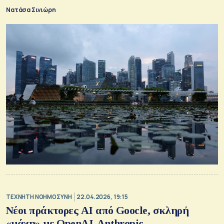
Νατάσα Σινιώρη
TΕΧΝΗΤΗ ΝΟΗΜΟΣΥΝΗ
22.04.2026, 19:15
Νέοι πράκτορες ΑΙ από Goocle, σκληρή
«μάχη» με OpenAI-Anthropic