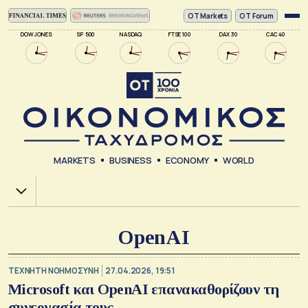
ΟΤ Markets
OT Forum
DOW JONES
SP 500
NASDAQ
FTSE 100
DAX 30
CAC 40
MARKETS
BUSINESS
ECONOMY
WORLD
Χ.Α.
OpenAI
TΕΧΝΗΤΗ ΝΟΗΜΟΣΥΝΗ
27.04.2026, 19:51
Microsoft και OpenAI επανακαθορίζουν τη
συνεργασία τους