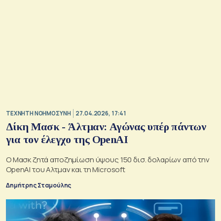
TΕΧΝΗΤΗ ΝΟΗΜΟΣΥΝΗ
27.04.2026, 17:41
Δίκη Μασκ - Άλτμαν: Αγώνας υπέρ πάντων
για τον έλεγχο της OpenAI
Ο Μασκ ζητά αποζημίωση ύψους 150 δισ. δολαρίων από την
OpenAI του Αλτμαν και τη Microsoft
Δημήτρης Σταμούλης