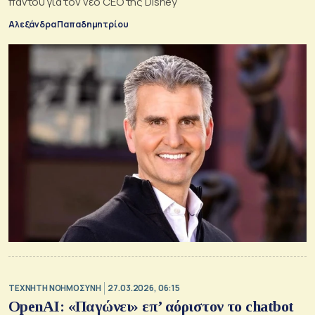
παντού για τον νέο CEO της Disney
Αλεξάνδρα Παπαδημητρίου
TΕΧΝΗΤΗ ΝΟΗΜΟΣΥΝΗ
27.03.2026, 06:15
OpenAI: «Παγώνει» επ’ αόριστον το chatbot