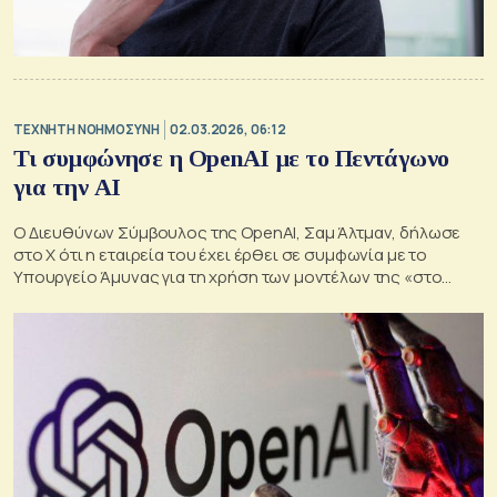
TΕΧΝΗΤΗ ΝΟΗΜΟΣΥΝΗ
02.03.2026, 06:12
Τι συμφώνησε η OpenAI με το Πεντάγωνο
για την ΑΙ
Ο Διευθύνων Σύμβουλος της OpenAI, Σαμ Άλτμαν, δήλωσε
στο X ότι η εταιρεία του έχει έρθει σε συμφωνία με το
Υπουργείο Άμυνας για τη χρήση των μοντέλων της «στο
απόρρητο δίκτυό τους»