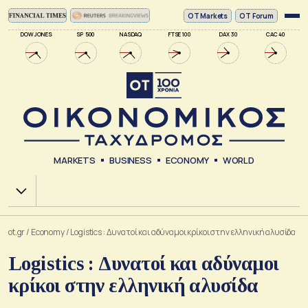
ΟΤ Markets
OT Forum
DOW JONES
SP 500
NASDAQ
FTSE 100
DAX 30
CAC 40
MARKETS
BUSINESS
ECONOMY
WORLD
Χ.Α.
ot.gr
/
Economy
/
Logistics : Δυνατοί και αδύναμοι κρίκοι στην ελληνική αλυσίδα
Logistics : Δυνατοί και αδύναμοι
κρίκοι στην ελληνική αλυσίδα