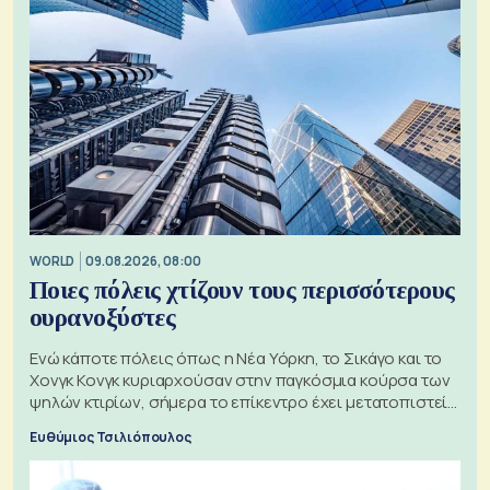
WORLD
09.08.2026, 08:00
Ποιες πόλεις χτίζουν τους περισσότερους
ουρανοξύστες
Ενώ κάποτε πόλεις όπως η Νέα Υόρκη, το Σικάγο και το
Χονγκ Κονγκ κυριαρχούσαν στην παγκόσμια κούρσα των
ψηλών κτιρίων, σήμερα το επίκεντρο έχει μετατοπιστεί
προς την Ασία
Ευθύμιος Τσιλιόπουλος