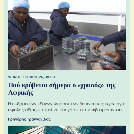
WORLD
09.08.2026, 08:00
Πού κρύβεται σήμερα ο «χρυσός» της
Αφρικής
Η αύξηση των εξαγωγών φρούτων δείχνει πώς η γεωργία
υψηλής αξίας μπορεί να οδηγήσει στην εκβιομηχάνιση
Γρηγόρης Τραγγανίδας