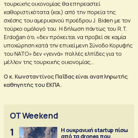
τουρκικής οικονομίας θα επηρεαστεί
καθοριστικότατα (και) από την πορεία της
σχέσης του αμερικανού προέδρου J. Biden με τον
τούρκο ομόλογό του. Η δήλωση πάντως του R.T.
Erdoğan ότι «δεν πρόκειται να προβεί σε καμία
υποχώρηση κατά την επικείμενη Σύνοδο Κορυφής
του ΝΑΤΟ» δεν «γεννά» πολλές ελπίδες για το
μέλλον της τουρκικής οικονομίας…
Ο κ. Κωνσταντίνος Παΐδας είναι αναπληρωτής
καθηγητής του ΕΚΠΑ.
OT Weekend
1
Η ουκρανική startup πίσω
από τα drones που