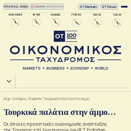
ΟΤ Markets
OT Forum
DOW JONES
SP 500
NASDAQ
FTSE 100
DAX 30
CAC 40
MARKETS
BUSINESS
ECONOMY
WORLD
Χ.Α.
ot.gr
/
Απόψεις
/
Experts
/
Τουρκικά παλάτια στην άμμο…
Τουρκικά παλάτια στην άμμο…
Οι όποιες προοπτικές οικονομικής ανάπτυξης
της Τουρκίας επί των ημερών του R.T. Erdoğan