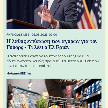
FINANCIAL TIMES
08.08.2026, 07:00
Η λάθος εντύπωση των αγορών για τον
Γούορς - Τι λέει ο Ελ Εριάν
Η αντίδραση εναντίον του προέδρου της Fed είναι
αδικαιολόγητη, καθώς προωθεί μια μεταρρύθμιση που
είναι απολύτως απαραίτητη
Mohamed El Erian