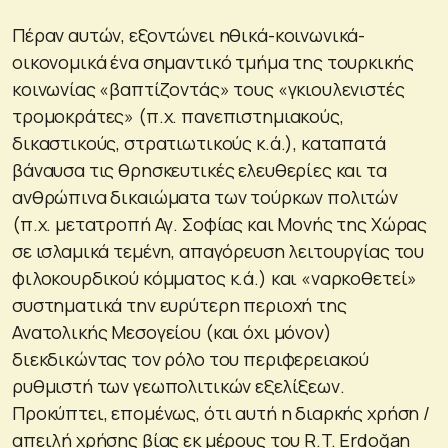
Πέραν αυτών, εξοντώνει ηθικά-κοινωνικά-
οικονομικά ένα σημαντικό τμήμα της τουρκικής
κοινωνίας «βαπτίζοντάς» τους «γκιουλενιστές
τρομοκράτες» (π.χ. πανεπιστημιακούς,
δικαστικούς, στρατιωτικούς κ.ά.), καταπατά
βάναυσα τις θρησκευτικές ελευθερίες και τα
ανθρώπινα δικαιώματα των τούρκων πολιτών
(π.χ. μετατροπή Αγ. Σοφίας και Μονής της Χώρας
σε ισλαμικά τεμένη, απαγόρευση λειτουργίας του
φιλοκουρδικού κόμματος κ.ά.) και «ναρκοθετεί»
συστηματικά την ευρύτερη περιοχή της
Ανατολικής Μεσογείου (και όχι μόνον)
διεκδικώντας τον ρόλο του περιφερειακού
ρυθμιστή των γεωπολιτικών εξελίξεων.
Προκύπτει, επομένως, ότι αυτή η διαρκής χρήση /
απειλή χρήσης βίας εκ μέρους του R.T. Erdoğan