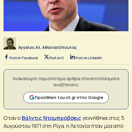
Αγγελος Αλ. Αθανασόπουλος
Post on Facebook
Post on X
Post on LinkedIn
Ανακαλύψτε περισσότερα άρθρα στα αποτελέσματα
αναζήτησης
Προσθήκη του ot.gr στην Google
Οταν ο
Βάλντις Ντομπρόβσκις
γεννήθηκε στις 5
Αυγούστου 1971 στη Ρίγα, η Λετονία ήταν μία από