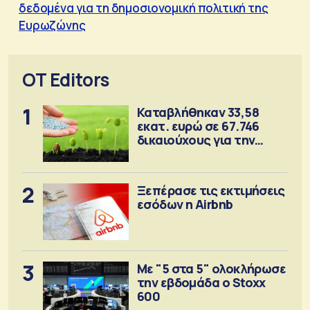
δεδομένα για τη δημοσιονομική πολιτική της
Ευρωζώνης
OT Editors
1
Καταβλήθηκαν 33,58
εκατ. ευρώ σε 67.746
δικαιούχους για την
αγορά λιπασμάτων
2
Ξεπέρασε τις εκτιμήσεις
εσόδων η Airbnb
3
Με "5 στα 5" ολοκλήρωσε
την εβδομάδα ο Stoxx
600