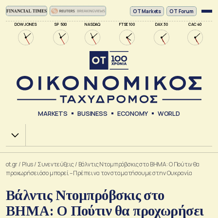
ΟΤ Markets
OT Forum
DOW JONES
SP 500
NASDAQ
FTSE 100
DAX 30
CAC 40
MARKETS
BUSINESS
ECONOMY
WORLD
Χ.Α.
ot.gr
/
Plus
/
Συνεντεύξεις
/
Βάλντις Ντομπρόβσκις στο ΒΗΜΑ: Ο Πούτιν θα
προχωρήσει όσο μπορεί – Πρέπει να τον σταματήσουμε στην Ουκρανία
Βάλντις Ντομπρόβσκις στο
ΒΗΜΑ: Ο Πούτιν θα προχωρήσει