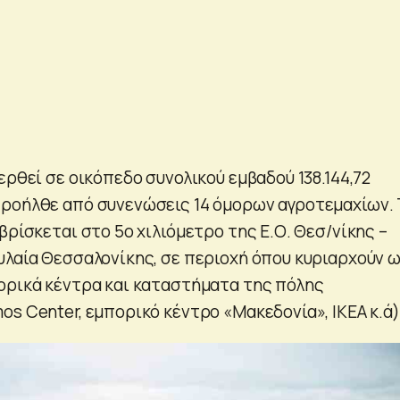
ερθεί σε οικόπεδο συνολικού εμβαδού 138.144,72
ροήλθε από συνενώσεις 14 όμορων αγροτεμαχίων. 
βρίσκεται στο 5ο χιλιόμετρο της Ε.Ο. Θεσ/νίκης –
υλαία Θεσσαλονίκης, σε περιοχή όπου κυριαρχούν 
ορικά κέντρα και καταστήματα της πόλης
s Center, εμπορικό κέντρο «Μακεδονία», ΙΚΕΑ κ.ά)