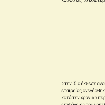
κοινού εις το εσωτε
Στην ίδια έκθεση αν
εταιρείας ανεγέρθηκ
κατά την χρονική περ
επιφάνειες του γηπέ