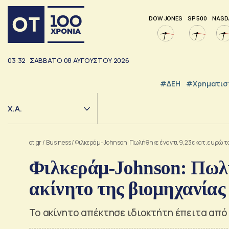
DOW JONES
SP 500
NASD
03:32
ΣΑΒΒΑΤΟ
08
ΑΥΓΟΥΣΤΟΥ
2026
#ΔΕΗ
#Χρηματισ
Χ.Α.
ot.gr
/
Business
/
Φιλκεράμ-Johnson: Πωλήθηκε έναντι 9,23 εκατ. ευρώ το
Φιλκεράμ-Johnson: Πωλήθ
ακίνητο της βιομηχανίας
Το ακίνητο απέκτησε ιδιοκτήτη έπειτα απ