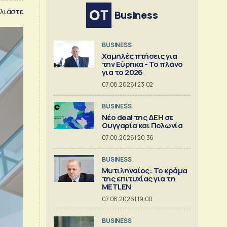
λιάστε
Business
BUSINESS
Χαμηλές πτήσεις για
την Εύρηκα - Το πλάνο
για το 2026
07.08.2026 | 23:02
BUSINESS
Νέο deal της ΔΕΗ σε
Ουγγαρία και Πολωνία
07.08.2026 | 20:36
BUSINESS
Μυτιληναίος: Το κράμα
της επιτυχίας για τη
METLEN
07.08.2026 | 19:00
BUSINESS