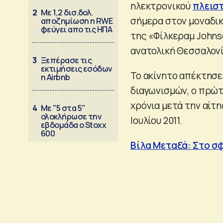
ηλεκτρονικού
πλεισ
2
Με 1,2 δισ.δολ.
σήμερα στον μοναδικ
αποζημίωση η RWE
φεύγει απο τις ΗΠΑ
της «Φίλκεραμ Johns
ανατολική Θεσσαλονί
3
Ξεπέρασε τις
εκτιμήσεις εσόδων
Το ακίνητο απέκτησε
η Airbnb
διαγωνισμών, ο πρώτ
χρόνια μετά την αίτ
4
Με "5 στα 5"
ολοκλήρωσε την
Ιουλίου 2011.
εβδομάδα ο Stoxx
600
Βίλα Μεταξά: Στο σφ