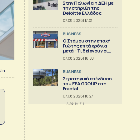
Στην Πολωνία η ΔΕΗ με
την στήριξη της
Deloitte Ελλάδος
07.08.2026 | 17:01
BUSINESS
Ο Στάμου στην εποχή
Γιώτης επτά χρόνια
μετά - Τι δείχνουν οι
αριθμοί
07.08.2026 | 16:50
dIn
BUSINESS
Στρατηγική επένδυση
του EFA GROUP στη
Fractal
07.08.2026 | 16:27