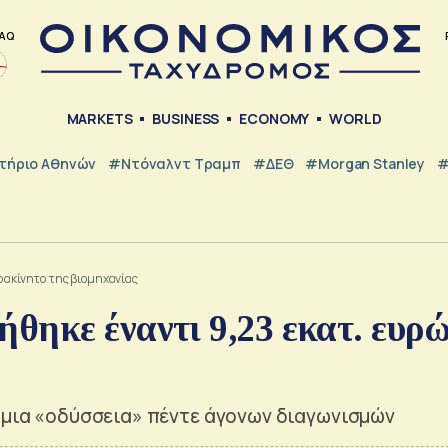
AQ
MARKETS
BUSINESS
ECONOMY
WORLD
τήριο Αθηνών
#Ντόναλντ Τραμπ
#ΔΕΘ
#Morgan Stanley
#
 ακίνητο της βιομηχανίας
ηκε έναντι 9,23 εκατ. ευρώ
ό μια «οδύσσεια» πέντε άγονων διαγωνισμών