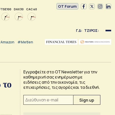
OT Forum
FTSE 100
DAX 30
CAC 40
Γ.Δ:
ΤΖΙΡΟΣ:
Amazon
#Metlen
Εγγραφείτε στο OT Newsletter για την
καθημερινή σας ενημέρωση με
 το
ειδήσεις από την οικονομία, τις
επιχειρήσεις, τις αγορές και τα διεθνή.