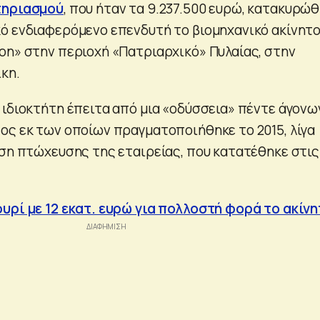
τηριασμού
, που ήταν τα 9.237.500 ευρώ, κατακυρώ
ό ενδιαφερόμενο επενδυτή το βιομηχανικό ακίνητ
on» στην περιοχή «Πατριαρχικό» Πυλαίας, στην
κη.
 ιδιοκτήτη έπειτα από μια «οδύσσεια» πέντε άγονω
ος εκ των οποίων πραγματοποιήθηκε το 2015, λίγα
ηση πτώχευσης της εταιρείας, που κατατέθηκε στις
υρί με 12 εκατ. ευρώ για πολλοστή φορά το ακίν