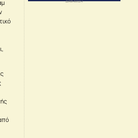
αμ
ν
τικό
ι,
ος
ς
γής
 από