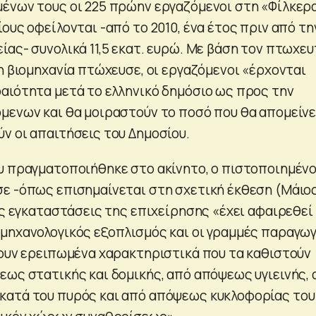
ένων τους οι 225 πρώην εργαζόμενοι στη «Φίλκερ
ους οφείλονται -από το 2010, ένα έτος πριν από τη
ας- συνολικά 11,5 εκατ. ευρώ. Με βάση τον πτωχευ
η βιομηχανία πτώχευσε, οι εργαζόμενοι «έρχονται
αιότητα μετά το ελληνικό δημόσιο ως προς την
μενων και θα μοιραστούν το ποσό που θα απομείνε
ν οι απαιτήσεις του Δημοσίου.
υ πραγματοποιήθηκε στο ακίνητο, ο πιστοποιημέν
ε -όπως επισημαίνεται στη σχετική έκθεση (Μάιο
ις εγκαταστάσεις της επιχείρησης «έχει αφαιρεθεί
μηχανολογικός εξοπλισμός και οι γραμμές παραγω
τουν ερειπωμένα χαρακτηριστικά που τα καθιστούν
εως στατικής και δομικής, από απόψεως υγιεινής,
κατά του πυρός και από απόψεως κυκλοφορίας του