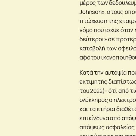
μέρος των δεδουλευμ
Johnson», στους οποί
πτώχευση της εταιρεί
νόμο που ίσχυε όταν 
δεύτεροι» σε προτερ
καταβολή των οφειλό
αφότου ικανοποιηθού
Κατά την αυτοψία πο
εκτιμητής διαπίστωσ
του 2022)- ότι από τ
ολόκληρος ο ηλεκτρο
και τα κτήρια διαθέ
επικίνδυνα από απόψ
απόψεως ασφαλείας 