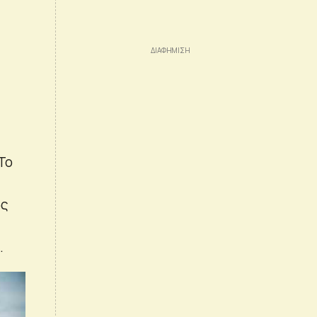
Το
ως
.