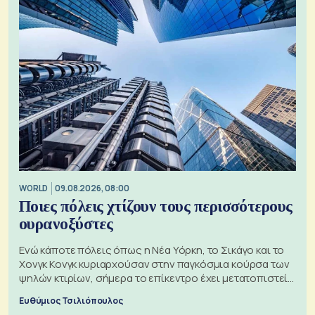
WORLD
09.08.2026, 08:00
Ποιες πόλεις χτίζουν τους περισσότερους
ουρανοξύστες
Ενώ κάποτε πόλεις όπως η Νέα Υόρκη, το Σικάγο και το
Χονγκ Κονγκ κυριαρχούσαν στην παγκόσμια κούρσα των
ψηλών κτιρίων, σήμερα το επίκεντρο έχει μετατοπιστεί
προς την Ασία
Ευθύμιος Τσιλιόπουλος