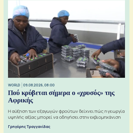
WORLD
09.08.2026, 08:00
Πού κρύβεται σήμερα ο «χρυσός» της
Αφρικής
Η αύξηση των εξαγωγών φρούτων δείχνει πώς η γεωργία
υψηλής αξίας μπορεί να οδηγήσει στην εκβιομηχάνιση
Γρηγόρης Τραγγανίδας