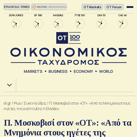
ΟΤ Markets
OT Forum
DOW JONES
SP 500
NASDAQ
FTSE 100
DAX 30
CAC 40
MARKETS
BUSINESS
ECONOMY
WORLD
Χ.Α.
ot.gr
/
Plus
/
Συνεντεύξεις
/
Π. Μοσκοβισί στον «OT»: «Από τα Μνημόνια στους
ηγέτες της ανάπτυξης η Ελλάδα»
Π. Μοσκοβισί στον «OT»: «Από τα
Μνημόνια στους ηγέτες της