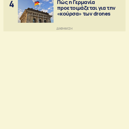
4
Πώς η Γερμανία
προετοιμάζεται για την
«κούρσα» των drones