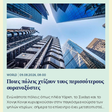
WORLD
09.08.2026, 08:00
Ποιες πόλεις χτίζουν τους περισσότερους
ουρανοξύστες
Ενώ κάποτε πόλεις όπως η Νέα Υόρκη, το Σικάγο και το
Χονγκ Κονγκ κυριαρχούσαν στην παγκόσμια κούρσα των
ψηλών κτιρίων, σήμερα το επίκεντρο έχει μετατοπιστεί
προς την Ασία