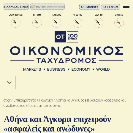
ΟΤ Markets
OT Forum
DOW JONES
SP 500
NASDAQ
FTSE 100
DAX 30
CAC 40
MARKETS
BUSINESS
ECONOMY
WORLD
Χ.Α.
ot.gr
/
Επικαιρότητα
/
Πολιτική
/
Αθήνα και Άγκυρα επιχειρούν «ασφαλείς και
ανώδυνες» ασκήσεις εμπιστοσύνης
Αθήνα και Άγκυρα επιχειρούν
«ασφαλείς και ανώδυνες»