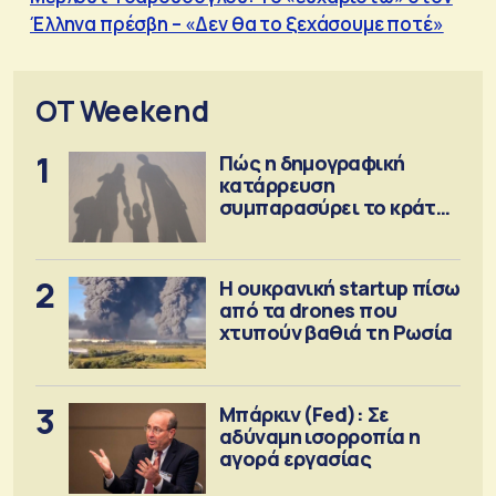
Έλληνα πρέσβη – «Δεν θα το ξεχάσουμε ποτέ»
OT Weekend
1
Πώς η δημογραφική
κατάρρευση
συμπαρασύρει το κράτος
πρόνοιας
2
Η ουκρανική startup πίσω
από τα drones που
χτυπούν βαθιά τη Ρωσία
3
Μπάρκιν (Fed): Σε
αδύναμη ισορροπία η
αγορά εργασίας