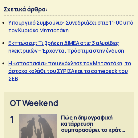
Σχετικά άρθρα:
Υπουργικό Συμβούλιο: Συνεδριάζει στις 11:00 υπό
τον Κυριάκο Μητσοτάκη
Εκπτώσεις: Τι βρήκε η ΔΙΜΕΑ στις 3 αλυσίδες
ηλεκτρικών – Έρχονται πρόστιμα στην ένδυση
Η «αποστασία» που ενόχλησε τον Μητσοτάκη, το
άστοχο καλάθι του ΣΥΡΙΖΑ και το comeback του
ΣΕΒ
OT Weekend
1
Πώς η δημογραφική
κατάρρευση
συμπαρασύρει το κράτος
πρόνοιας