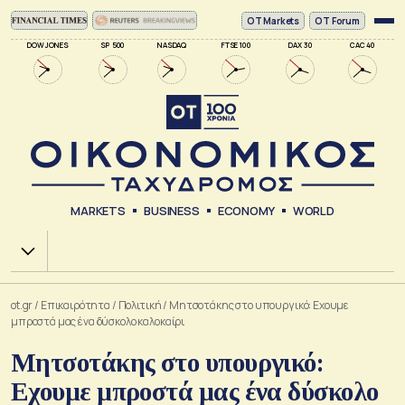
ΟΤ Markets
OT Forum
DOW JONES
SP 500
NASDAQ
FTSE 100
DAX 30
CAC 40
MARKETS
BUSINESS
ECONOMY
WORLD
Χ.Α.
ot.gr
/
Επικαιρότητα
/
Πολιτική
/
Μητσοτάκης στο υπουργικό: Εχουμε
μπροστά μας ένα δύσκολο καλοκαίρι
Μητσοτάκης στο υπουργικό:
Εχουμε μπροστά μας ένα δύσκολο