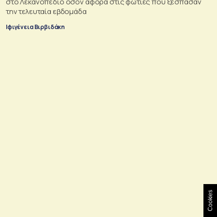
στο Λεκανοπέδιο όσον αφορά στις φωτιές που ξέσπασαν
την τελευταία εβδομάδα
Ιφιγένεια Βιρβιδάκη
Cookies