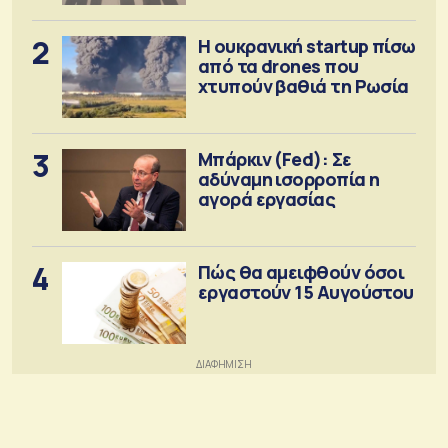
2
Η ουκρανική startup πίσω
από τα drones που
χτυπούν βαθιά τη Ρωσία
3
Μπάρκιν (Fed): Σε
αδύναμη ισορροπία η
αγορά εργασίας
4
Πώς θα αμειφθούν όσοι
εργαστούν 15 Αυγούστου