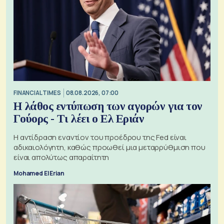
FINANCIAL TIMES
08.08.2026, 07:00
Η λάθος εντύπωση των αγορών για τον
Γούορς - Τι λέει ο Ελ Εριάν
Η αντίδραση εναντίον του προέδρου της Fed είναι
αδικαιολόγητη, καθώς προωθεί μια μεταρρύθμιση που
είναι απολύτως απαραίτητη
Mohamed El Erian