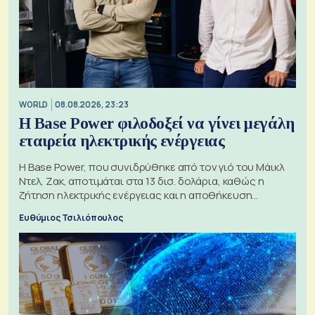
WORLD
08.08.2026, 23:23
Η Base Power φιλοδοξεί να γίνει μεγάλη
εταιρεία ηλεκτρικής ενέργειας
Η Base Power, που συνιδρύθηκε από τον γιό του Μάικλ
Ντελ, Ζακ, αποτιμάται στα 13 δισ. δολάρια, καθώς η
ζήτηση ηλεκτρικής ενέργειας και η αποθήκευση
μπαταριών αυξάνονται
Ευθύμιος Τσιλιόπουλος