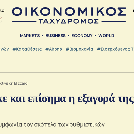
AQ
MARKETS
BUSINESS
ECONOMY
WORLD
ηνών
#Καταθέσεις
#Airbnb
#Βιομηχανία
#εισερχόμενος Τ
tivision Blizzard
ε και επίσημα η εξαγορά της
συμφωνία τον σκόπελο των ρυθμιστικών