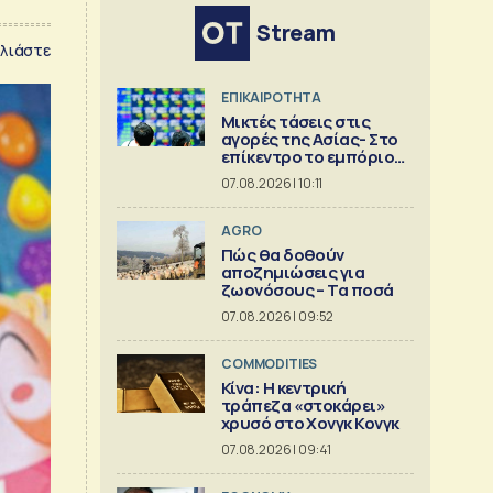
Stream
λιάστε
ΕΠΙΚΑΙΡΟΤΗΤΑ
Μικτές τάσεις στις
αγορές της Ασίας- Στο
επίκεντρο το εμπόριο
της Κίνας
07.08.2026 | 10:11
AGRO
Πώς θα δοθούν
αποζημιώσεις για
ζωονόσους – Τα ποσά
07.08.2026 | 09:52
COMMODITIES
Κίνα: Η κεντρική
τράπεζα «στοκάρει»
χρυσό στο Χονγκ Κονγκ
07.08.2026 | 09:41