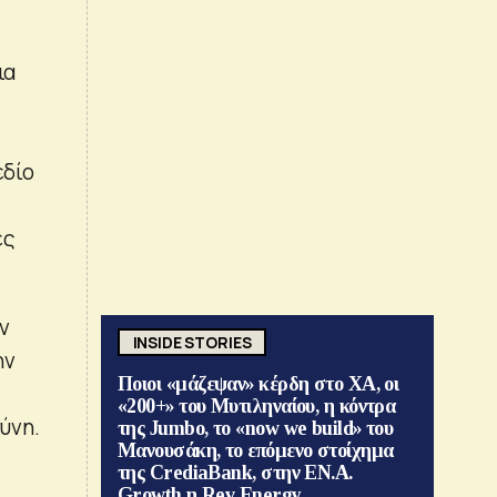
ια
εδίο
ες
ν
INSIDE STORIES
ην
Ποιοι «μάζεψαν» κέρδη στο ΧΑ, οι
«200+» του Μυτιληναίου, η κόντρα
ύνη.
της Jumbo, το «now we build» του
Μανουσάκη, το επόμενο στοίχημα
της CrediaBank, στην ΕΝ.Α.
Growth η Rev Energy