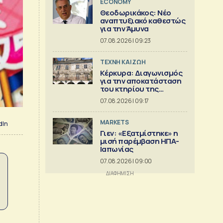
ECONOMY
Θεοδωρικάκος: Νέο
αναπτυξιακό καθεστώς
για την Άμυνα
07.08.2026 | 09:23
TΕΧΝΗ ΚΑΙ ΖΩΗ
Κέρκυρα: Διαγωνισμός
για την αποκατάσταση
του κτηρίου της
Πινακοθήκης Γιαλλινά
07.08.2026 | 09:17
MARKETS
dIn
Γιεν: «Εξατμίστηκε» η
μισή παρέμβαση ΗΠΑ-
Ιαπωνίας
07.08.2026 | 09:00