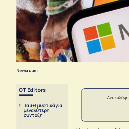
Newsroom
OT Editors
Ανακαλύψτ
1
Τα 3+1 μυστικά για
μεγαλύτερη
σύνταξη