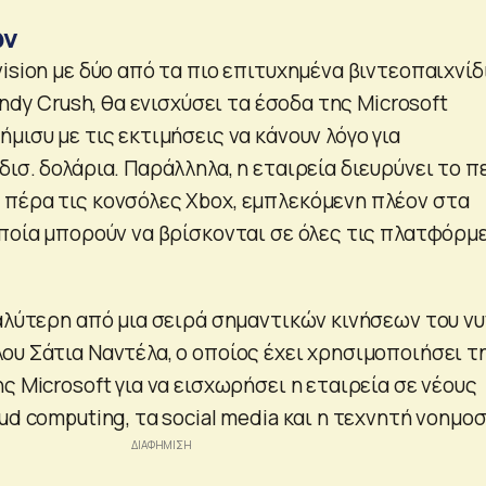
ων
ision με δύο από τα πιο επιτυχημένα βιντεοπαιχνίδ
andy Crush, θα ενισχύσει τα έσοδα της Microsoft
μισυ με τις εκτιμήσεις να κάνουν λόγο για
ισ. δολάρια. Παράλληλα, η εταιρεία διευρύνει το π
πέρα τις κονσόλες Xbox, εμπλεκόμενη πλέον στα
οποία μπορούν να βρίσκονται σε όλες τις πλατφόρμ
γαλύτερη από μια σειρά σημαντικών κινήσεων του νυ
ου Σάτια Ναντέλα, ο οποίος έχει χρησιμοποιήσει τ
ς Microsoft για να εισχωρήσει η εταιρεία σε νέους
ud computing, τα social media και η τεχνητή νοημοσ