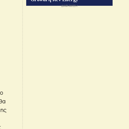
το
 θα
της
t