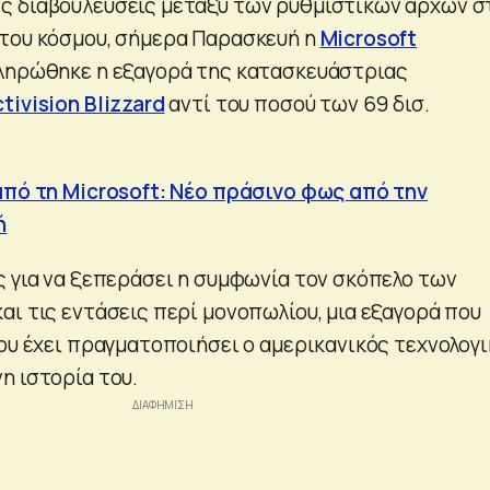
ς διαβουλεύσεις μεταξύ των ρυθμιστικών αρχών σ
του κόσμου, σήμερα Παρασκευή η
Microsoft
κληρώθηκε η εξαγορά της κατασκευάστριας
tivision Blizzard
αντί του ποσού των 69 δισ.
από τη Microsoft: Νέο πράσινο φως από την
ή
ς για να ξεπεράσει η συμφωνία τον σκόπελο των
αι τις εντάσεις περί μονοπωλίου, μια εξαγορά που
που έχει πραγματοποιήσει ο αμερικανικός τεχνολογ
η ιστορία του.