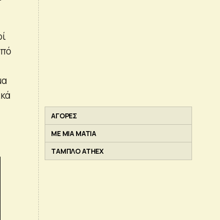
ρί
από
μα
ικά
ΑΓΟΡΕΣ
ΜΕ ΜΙΑ ΜΑΤΙΑ
ΤΑΜΠΛΟ ATHEX