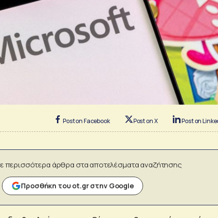
Post on Facebook
Post on X
Post on Linke
ε περισσότερα άρθρα στα αποτελέσματα αναζήτησης
Προσθήκη του ot.gr στην Google