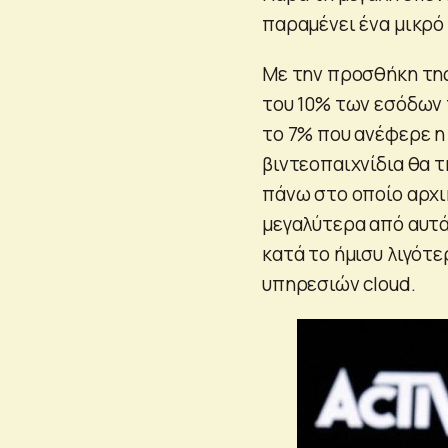
παραμένει ένα μικρό 
Με την προσθήκη της 
του 10% των εσόδων τ
το 7% που ανέφερε η
βιντεοπαιχνίδια θα τ
πάνω στο οποίο αρχικ
μεγαλύτερα από αυτά 
κατά το ήμισυ λιγότε
υπηρεσιών cloud.