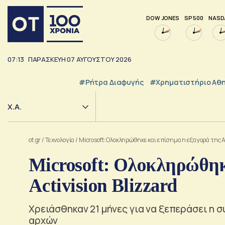
DOW JONES
SP 500
NASD
07:13
ΠΑΡΑΣΚΕΥΗ
07
ΑΥΓΟΥΣΤΟΥ
2026
#ρήτρα Διαφυγής
#Χρηματιστήριο Αθ
Χ.Α.
ot.gr
/
Τεχνολογία
/
Microsoft: Ολοκληρώθηκε και επίσημα η εξαγορά της Ac
Microsoft: Ολοκληρώθηκ
Activision Blizzard
Χρειάσθηκαν 21 μήνες για να ξεπεράσει η 
αρχών