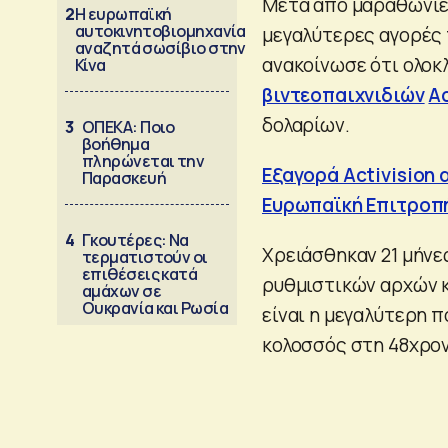
Μετά από μαραθώνιε
2
Η ευρωπαϊκή
αυτοκινητοβιομηχανία
μεγαλύτερες αγορές 
αναζητά σωσίβιο στην
ανακοίνωσε ότι ολο
Κίνα
βιντεοπαιχνιδιών
Ac
δολαρίων.
3
ΟΠΕΚΑ: Ποιο
βοήθημα
πληρώνεται την
Εξαγορά Activision 
Παρασκευή
Ευρωπαϊκή Επιτροπ
4
Γκουτέρες: Να
Χρειάσθηκαν 21 μήνε
τερματιστούν οι
επιθέσεις κατά
ρυθμιστικών αρχών κ
αμάχων σε
Ουκρανία και Ρωσία
είναι η μεγαλύτερη 
κολοσσός στη 48χρον