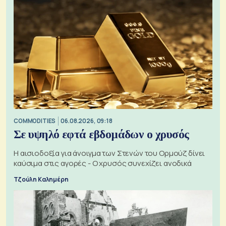
COMMODITIES
06.08.2026, 09:18
Σε υψηλό εφτά εβδομάδων ο χρυσός
Η αισιοδοξία για άνοιγμα των Στενών του Ορμούζ δίνει
καύσιμα στις αγορές - Ο χρυσός συνεχίζει ανοδικά
Τζούλη Καλημέρη