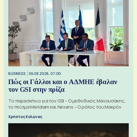
BUSINESS
06.08.2026, 07:00
Πώς οι Γάλλοι και ο ΑΔΜΗΕ έβαλαν
τον GSI στην πρίζα
Το παρασκήνιο για τον GSI – Ο μεθοδικός Μανουσάκης,
το πείσμα Meridiam και Nexans – Ο ρόλος του Μακρόν
Χρήστος Κολώνας