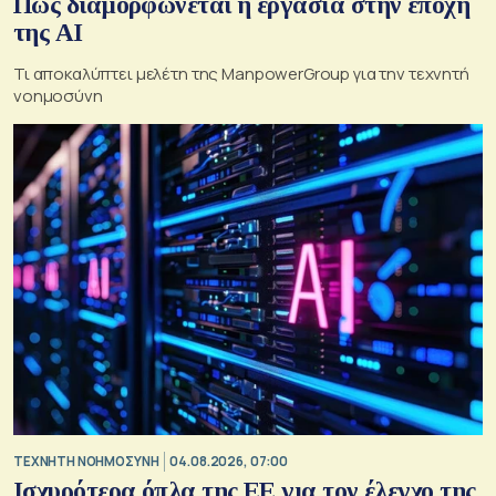
Πώς διαμορφώνεται η εργασία στην εποχή
της AI
Τι αποκαλύπτει μελέτη της ManpowerGroup για την τεχνητή
νοημοσύνη
TΕΧΝΗΤΗ ΝΟΗΜΟΣΥΝΗ
04.08.2026, 07:00
Ισχυρότερα όπλα της ΕΕ για τον έλεγχο της