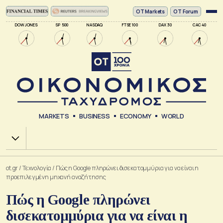
ΟΤ Markets
OT Forum
DOW JONES
SP 500
NASDAQ
FTSE 100
DAX 30
CAC 40
MARKETS
BUSINESS
ECONOMY
WORLD
Χ.Α.
ot.gr
/
Τεχνολογία
/
Πώς η Google πληρώνει δισεκατομμύρια για να είναι η
προεπιλεγμένη μηχανή αναζήτησης
Πώς η Google πληρώνει
δισεκατομμύρια για να είναι η