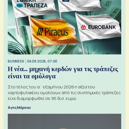
BUSINESS
06.08.2026, 07:00
Η νέα... μηχανή κερδών για τις τράπεζες
είναι τα ομόλογα
Στο τέλος του α΄ εξαμήνου 2026 η αξία του
χαρτοφυλακίου ομολόγων από τις συστημικές τράπεζες
είχε διαμορφωθεί σε 95 δισ. ευρώ
Αγης Μάρκου