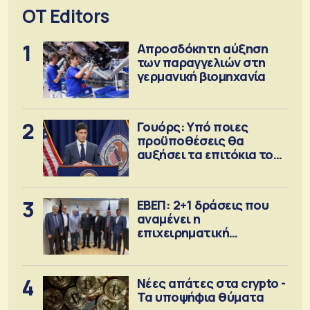
OT Editors
1
Απροσδόκητη αύξηση
των παραγγελιών στη
γερμανική βιομηχανία
2
Γουόρς: Υπό ποιες
προϋποθέσεις θα
αυξήσει τα επιτόκια τον
Σεπτέμβριο
3
ΕΒΕΠ: 2+1 δράσεις που
αναμένει η
επιχειρηματική
κοινότητα
4
Νέες απάτες στα crypto -
Τα υποψήφια θύματα