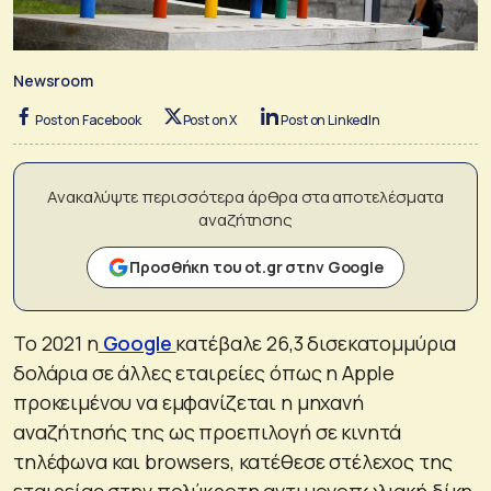
Newsroom
Post on Facebook
Post on X
Post on LinkedIn
Ανακαλύψτε περισσότερα άρθρα στα αποτελέσματα
αναζήτησης
Προσθήκη του ot.gr στην Google
Το 2021 η
Google
κατέβαλε 26,3 δισεκατομμύρια
δολάρια σε άλλες εταιρείες όπως η Apple
προκειμένου να εμφανίζεται η μηχανή
αναζήτησής της ως προεπιλογή σε κινητά
τηλέφωνα και browsers, κατέθεσε στέλεχος της
εταιρείας στην πολύκροτη αντιμονοπωλιακή δίκη