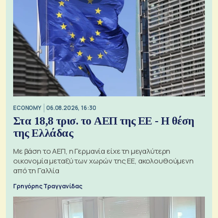
ECONOMY
06.08.2026, 16:30
Στα 18,8 τρισ. το ΑΕΠ της ΕΕ - Η θέση
της Ελλάδας
Με βάση το ΑΕΠ, η Γερμανία είχε τη μεγαλύτερη
οικονομία μεταξύ των χωρών της ΕΕ, ακολουθούμενη
από τη Γαλλία
Γρηγόρης Τραγγανίδας