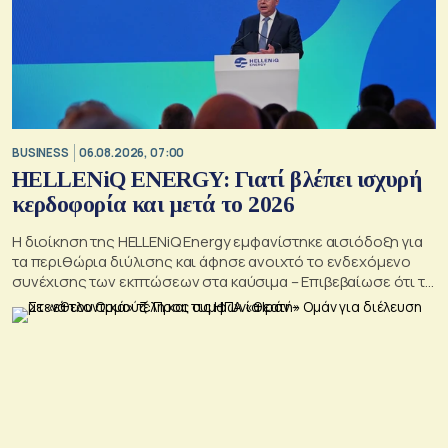
BUSINESS
06.08.2026, 07:00
HELLENiQ ENERGY: Γιατί βλέπει ισχυρή
κερδοφορία και μετά το 2026
Η διοίκηση της HELLENiQ Energy εμφανίστηκε αισιόδοξη για
τα περιθώρια διύλισης και άφησε ανοιχτό το ενδεχόμενο
συνέχισης των εκπτώσεων στα καύσιμα – Επιβεβαίωσε ότι το
γεωτρύπανο θα μπει το 2027 στο Βόρειο Ιόνιο