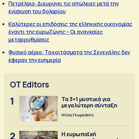
Πετρέλαιο: Διευρύνει τις απώλειες μετά την
ενίσχυση του δολαρίου
Καλύτερες οι επιδόσεις της ελληνικής οικονομίας
έναντι της ευρωζώνης – Οι αναγκαίες
μεταρρυθμίσεις
Φυσικό αέριο: Τα κοιτάσματα της Σενεγάλης δεν
έφεραν την ευημερία
OT Editors
1
Τα 3+1 μυστικά για
μεγαλύτερη σύνταξη
Ηλίας Γεωργάκης
2
Η ευρωπαϊκή