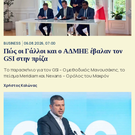
BUSINESS
06.08.2026, 07:00
Πώς οι Γάλλοι και ο ΑΔΜΗΕ έβαλαν τον
GSI στην πρίζα
Το παρασκήνιο για τον GSI – Ο μεθοδικός Μανουσάκης, το
πείσμα Meridiam και Nexans – Ο ρόλος του Μακρόν
Χρήστος Κολώνας