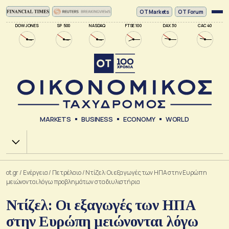
ΟΤ Markets
OT Forum
DOW JONES
SP 500
NASDAQ
FTSE 100
DAX 30
CAC 40
MARKETS
BUSINESS
ECONOMY
WORLD
Χ.Α.
ot.gr
/
Ενέργεια
/
Πετρέλαιο
/
Ντίζελ: Οι εξαγωγές των ΗΠΑ στην Ευρώπη
μειώνονται λόγω προβλημάτων στα διυλιστήρια
Ντίζελ: Οι εξαγωγές των ΗΠΑ
στην Ευρώπη μειώνονται λόγω