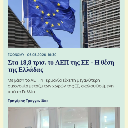
ECONOMY
06.08.2026, 16:30
Στα 18,8 τρισ. το ΑΕΠ της ΕΕ - Η θέση
της Ελλάδας
Με βάση το ΑΕΠ, η Γερμανία είχε τη μεγαλύτερη
οικονομία μεταξύ των χωρών της ΕΕ, ακολουθούμενη
από τη Γαλλία
Γρηγόρης Τραγγανίδας