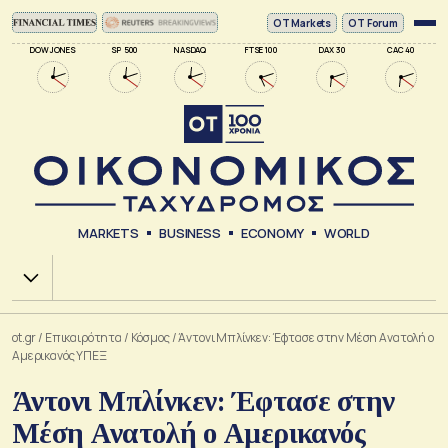
ΟΤ Markets
OT Forum
DOW JONES
SP 500
NASDAQ
FTSE 100
DAX 30
CAC 40
MARKETS
BUSINESS
ECONOMY
WORLD
Χ.Α.
ot.gr
/
Επικαιρότητα
/
Κόσμος
/
Άντονι Μπλίνκεν: Έφτασε στην Μέση Ανατολή ο
Αμερικανός ΥΠΕΞ
Άντονι Μπλίνκεν: Έφτασε στην
Μέση Ανατολή ο Αμερικανός