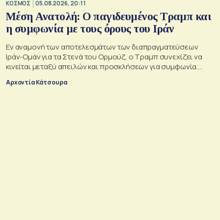
ΚΟΣΜΟΣ
05.08.2026, 20:11
Μέση Ανατολή: Ο παγιδευμένος Τραμπ και
η συμφωνία με τους όρους του Ιράν
Εν αναμονή των αποτελεσμάτων των διαπραγματεύσεων
Ιράν-Ομάν για τα Στενά του Ορμούζ, ο Τραμπ συνεχίζει να
κινείται μεταξύ απειλών και προσκλήσεων για συμφωνία.
Αλλά αυτό που θέλει είναι μακριά από αυτά που συζητούν
Αρχοντία Κάτσουρα
Μουσκάτ και Τεχεράνη.