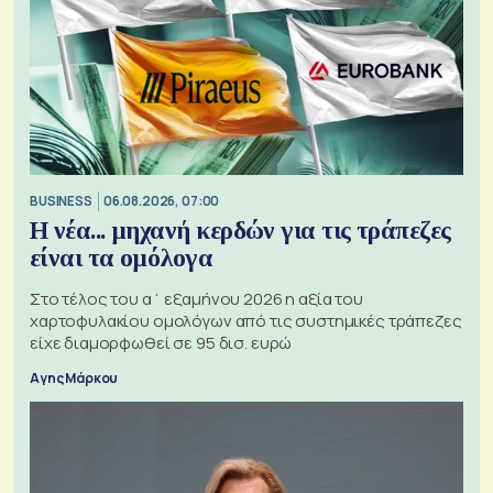
BUSINESS
06.08.2026, 07:00
Η νέα... μηχανή κερδών για τις τράπεζες
είναι τα ομόλογα
Στο τέλος του α΄ εξαμήνου 2026 η αξία του
χαρτοφυλακίου ομολόγων από τις συστημικές τράπεζες
είχε διαμορφωθεί σε 95 δισ. ευρώ
Αγης Μάρκου