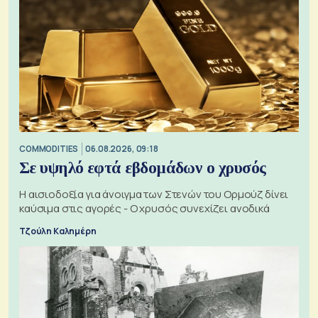
COMMODITIES
06.08.2026, 09:18
Σε υψηλό εφτά εβδομάδων ο χρυσός
Η αισιοδοξία για άνοιγμα των Στενών του Ορμούζ δίνει
καύσιμα στις αγορές - Ο χρυσός συνεχίζει ανοδικά
Τζούλη Καλημέρη