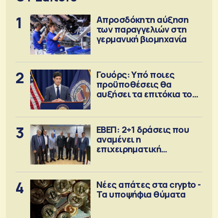
1
Απροσδόκητη αύξηση
των παραγγελιών στη
γερμανική βιομηχανία
2
Γουόρς: Υπό ποιες
προϋποθέσεις θα
αυξήσει τα επιτόκια τον
Σεπτέμβριο
3
ΕΒΕΠ: 2+1 δράσεις που
αναμένει η
επιχειρηματική
κοινότητα
4
Νέες απάτες στα crypto -
Τα υποψήφια θύματα