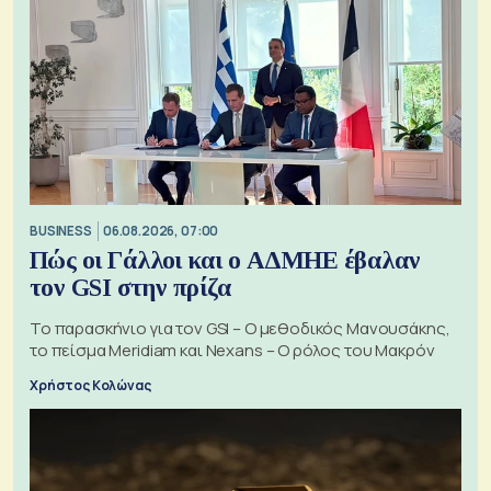
BUSINESS
06.08.2026, 07:00
Πώς οι Γάλλοι και ο ΑΔΜΗΕ έβαλαν
τον GSI στην πρίζα
Το παρασκήνιο για τον GSI – Ο μεθοδικός Μανουσάκης,
το πείσμα Meridiam και Nexans – Ο ρόλος του Μακρόν
Χρήστος Κολώνας