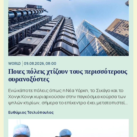
WORLD
09.08.2026, 08:00
Ποιες πόλεις χτίζουν τους περισσότερους
ουρανοξύστες
Ενώ κάποτε πόλεις όπως η Νέα Υόρκη, το Σικάγο και το
Χονγκ Κονγκ κυριαρχούσαν στην παγκόσμια κούρσα των
ψηλών κτιρίων, σήμερα το επίκεντρο έχει μετατοπιστεί
προς την Ασία
Ευθύμιος Τσιλιόπουλος