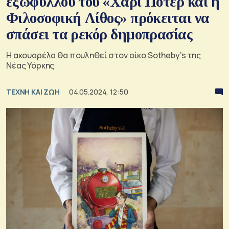
εξωφύλλου του «Χάρι Πότερ και η
Φιλοσοφική Λίθος» πρόκειται να
σπάσει τα ρεκόρ δημοπρασίας
Η ακουαρέλα θα πουληθεί στον οίκο Sotheby’s της
Νέας Υόρκης
TΕΧΝΗ ΚΑΙ ΖΩΗ
04.05.2024, 12:50