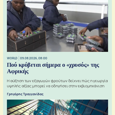
WORLD
09.08.2026, 08:00
Πού κρύβεται σήμερα ο «χρυσός» της
Αφρικής
Η αύξηση των εξαγωγών φρούτων δείχνει πώς η γεωργία
υψηλής αξίας μπορεί να οδηγήσει στην εκβιομηχάνιση
Γρηγόρης Τραγγανίδας