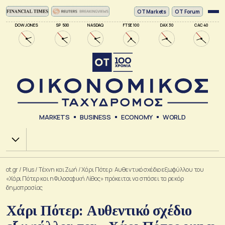
ΟΤ Markets
OT Forum
DOW JONES
SP 500
NASDAQ
FTSE 100
DAX 30
CAC 40
MARKETS
BUSINESS
ECONOMY
WORLD
Χ.Α.
ot.gr
/
Plus
/
Tέχνη και Ζωή
/
Χάρι Πότερ: Αυθεντικό σχέδιο εξωφύλλου του
«Χάρι Πότερ και η Φιλοσοφική Λίθος» πρόκειται να σπάσει τα ρεκόρ
δημοπρασίας
Χάρι Πότερ: Αυθεντικό σχέδιο