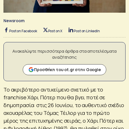
Newsroom
Post on Facebook
Post on X
Post on LinkedIn
Ανακαλύψτε περισσότερα άρθρα στα αποτελέσματα
αναζήτησης
Προσθήκη του ot.gr στην Google
Το ακριβότερο αντικείμενο σχετικό με το
franchise Χάρι Πότερ που θα βγει ποτέ σε
δημοπρασία: στις 26 Ιουνίου, το αυθεντικό σχέδιο
ακουαρέλας του Τόμας Τέιλορ για το πρώτο
μέρος της επιτυχημένης σειράς, ο Χάρι Πότερ και
η Φιλοσοφική Λίθος (1997), θα πωληθεί στον οίκο