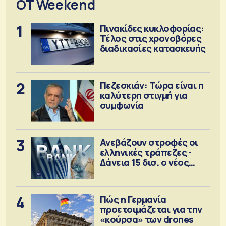
OT Weekend
1
Πινακίδες κυκλοφορίας:
Τέλος στις χρονοβόρες
διαδικασίες κατασκευής
2
Πεζεσκιάν: Τώρα είναι η
καλύτερη στιγμή για
συμφωνία
3
Ανεβάζουν στροφές οι
ελληνικές τράπεζες -
Δάνεια 15 δισ. ο νέος
στόχος
4
Πώς η Γερμανία
προετοιμάζεται για την
«κούρσα» των drones