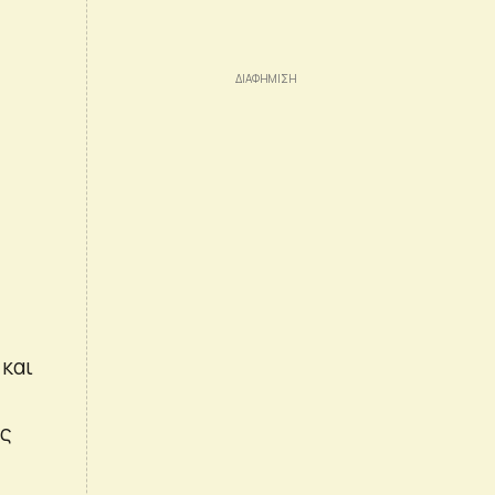
 και
υς