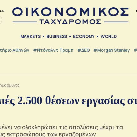
AQ
MARKETS
BUSINESS
ECONOMY
WORLD
τήριο Αθηνών
#Ντόναλντ Τραμπ
#ΔΕΘ
#Morgan Stanley
#
μήμα άμυνας
πές 2.500 θέσεων εργασίας σ
μένει να ολοκληρώσει τις απολύσεις μέχρι τα
τους εκπροσώπους των εργαζομένων