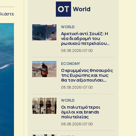
World
λιάστε
WORLD
Αρκτική αντί Σουέζ: Η
νέα διαδρομή του
ρωσικού πετρελαίου
[Γράφημα]
08.08.2026 | 07:00
ECONOMY
Ο κρυμμένος θησαυρός
της Ευρώπης και πως
θα τον αξιοποιήσει
[γράφημα]
08.08.2026 | 07:00
WORLD
Οι πολυτιμότεροι
όμιλοι και brands
πολυτελείας
08.08.2026 | 07:00