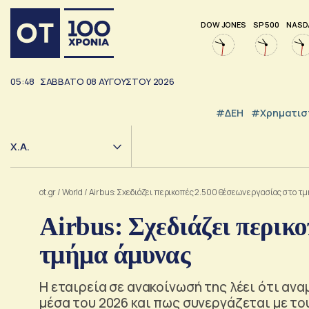
DOW JONES
SP 500
NASD
05:48
ΣΑΒΒΑΤΟ
08
ΑΥΓΟΥΣΤΟΥ
2026
#ΔΕΗ
#Χρηματισ
Χ.Α.
ot.gr
/
World
/
Airbus: Σχεδιάζει περικοπές 2.500 θέσεων εργασίας στο τ
Airbus: Σχεδιάζει περικο
τμήμα άμυνας
Η εταιρεία σε ανακοίνωσή της λέει ότι ανα
μέσα του 2026 και πως συνεργάζεται με 