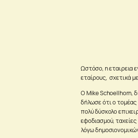
Ωστόσο, η εταιρεια 
εταίρους, σχετικά μ
Ο Mike Schoellhorn, 
δήλωσε ότι ο τομέας
πολύ δύσκολο επιχει
εφοδιασμού, ταχείες
λόγω δημοσιονομικώ