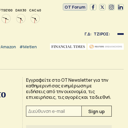
OT Forum
FTSE 100
DAX 30
CAC 40
Γ.Δ:
ΤΖΙΡΟΣ:
Amazon
#Metlen
Εγγραφείτε στο OT Newsletter για την
καθημερινή σας ενημέρωση με
το
ειδήσεις από την οικονομία, τις
επιχειρήσεις, τις αγορές και τα διεθνή.