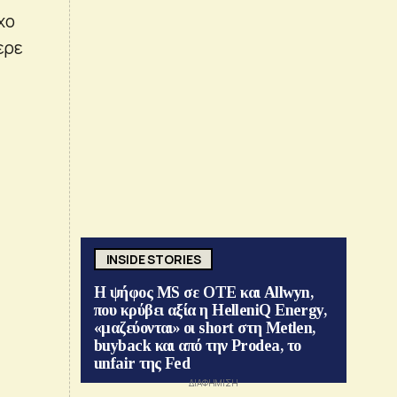
χο
ερε
INSIDE STORIES
Η ψήφος MS σε ΟΤΕ και Allwyn,
που κρύβει αξία η HelleniQ Energy,
«μαζεύονται» οι short στη Metlen,
buyback και από την Prodea, το
unfair της Fed