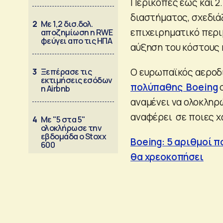
Περικοπές έως και 2
διαστήματος, σχεδιά
2
Με 1,2 δισ.δολ.
επιχειρηματικό περι
αποζημίωση η RWE
φεύγει απο τις ΗΠΑ
αύξηση του κόστους 
Ο ευρωπαϊκός αεροδ
3
Ξεπέρασε τις
εκτιμήσεις εσόδων
πολύπαθης Boeing
σ
η Airbnb
αναμένει να ολοκληρώ
αναφέρει σε ποιες χ
4
Με "5 στα 5"
ολοκλήρωσε την
εβδομάδα ο Stoxx
Βoeing: 5 αριθμοί π
600
θα χρεοκοπήσει