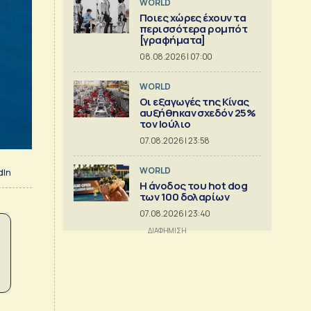
WORLD
Ποιες χώρες έχουν τα
περισσότερα ρομπότ
[γραφήματα]
08.08.2026 | 07:00
WORLD
Οι εξαγωγές της Κίνας
αυξήθηκαν σχεδόν 25%
τον Ιούλιο
07.08.2026 | 23:58
WORLD
dIn
Η άνοδος του hot dog
των 100 δολαρίων
07.08.2026 | 23:40