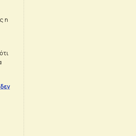
ς η
ότι
α
 δεν