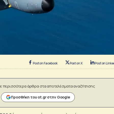
Post on Facebook
Post on X
Post on Linke
ε περισσότερα άρθρα στα αποτελέσματα αναζήτησης
Προσθήκη του ot.gr στην Google