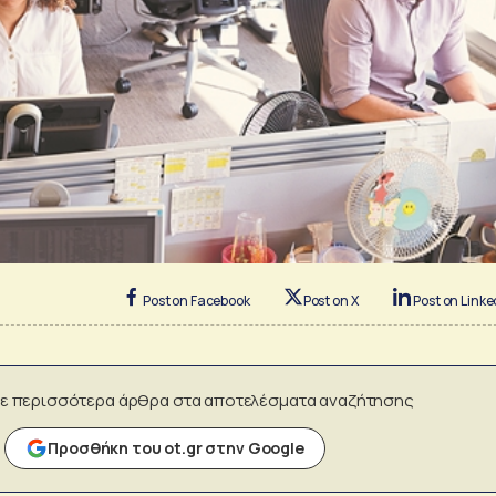
Post on Facebook
Post on X
Post on Linke
ε περισσότερα άρθρα στα αποτελέσματα αναζήτησης
Προσθήκη του ot.gr στην Google