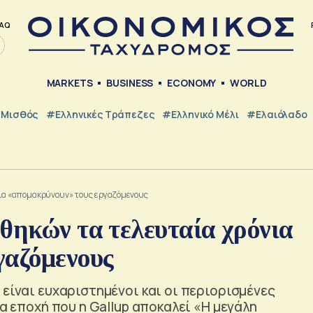
AQ
MARKETS
BUSINESS
ECONOMY
WORLD
Μισθός
#ελληνικές Τράπεζες
#Ελληνικό Μέλι
#Ελαιόλαδο
νια «απομακρύνουν» τους εργαζόμενους
θηκών τα τελευταία χρόνια
γαζόμενους
 είναι ευχαριστημένοι και οι περιορισμένες
ια εποχή που η Gallup αποκαλεί «Η μεγάλη