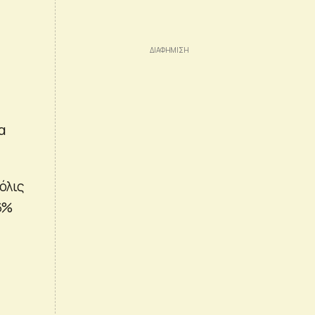
α
όλις
6%