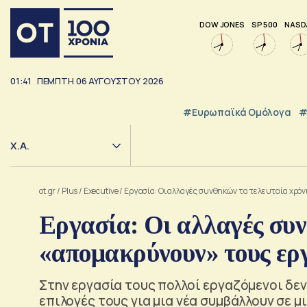
DOW JONES
SP 500
NASD
01:42
ΠΕΜΠΤΗ
06
ΑΥΓΟΥΣΤΟΥ
2026
#Ευρωπαϊκά Ομόλογα
#
Χ.Α.
ot.gr
/
Plus
/
Executive
/
Εργασία: Οι αλλαγές συνθηκών τα τελευταία χρό
Εργασία: Οι αλλαγές συν
«απομακρύνουν» τους ερ
Στην εργασία τους πολλοί εργαζόμενοι δεν
επιλογές τους για μια νέα συμβάλλουν σε μ