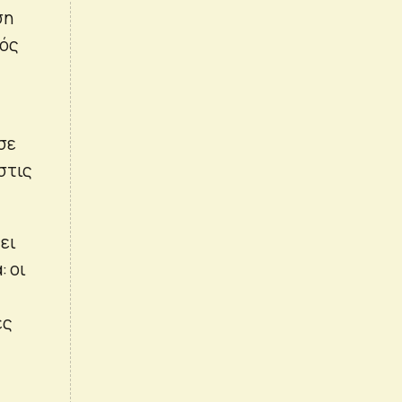
ση
λός
σε
στις
ει
: οι
ές