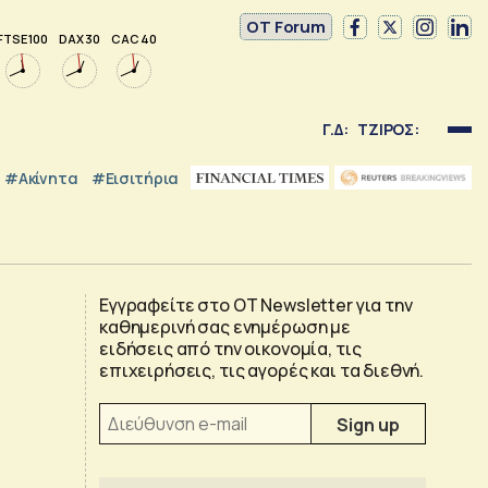
OT Forum
FTSE 100
DAX 30
CAC 40
Γ.Δ:
ΤΖΙΡΟΣ:
#Ακίνητα
#εισιτήρια
Εγγραφείτε στο OT Newsletter για την
καθημερινή σας ενημέρωση με
ειδήσεις από την οικονομία, τις
επιχειρήσεις, τις αγορές και τα διεθνή.