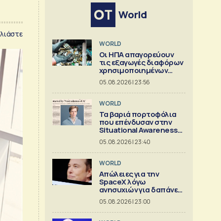
World
λιάστε
WORLD
Οι ΗΠΑ απαγορεύουν
τις εξαγωγές διαφόρων
χρησιμοποιημένων
κρίσιμων ορυκτών
05.08.2026 | 23:56
WORLD
Τα βαριά πορτοφόλια
που επένδυσαν στην
Situational Awareness
πριν καταρρεύσει
05.08.2026 | 23:40
WORLD
Απώλειες για την
SpaceX λόγω
ανησυχιών για δαπάνες
ΑΙ
05.08.2026 | 23:00