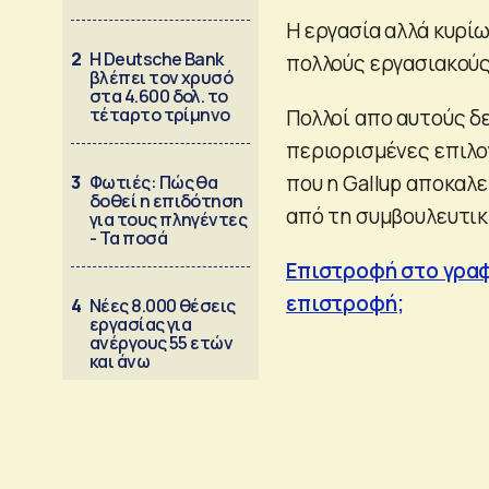
Η εργασία αλλά κυρί
2
Η Deutsche Bank
πολλούς εργασιακούς
βλέπει τον χρυσό
στα 4.600 δολ. το
τέταρτο τρίμηνο
Πολλοί απο αυτούς δε
περιορισμένες επιλογ
που η Gallup αποκαλ
3
Φωτιές: Πώς θα
δοθεί η επιδότηση
από τη συμβουλευτικ
για τους πληγέντες
- Τα ποσά
Επιστροφή στο γραφε
επιστροφή;
4
Νέες 8.000 θέσεις
εργασίας για
ανέργους 55 ετών
και άνω