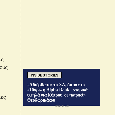
ες
τους
INSIDE STORIES
«Αδιόρθωτο» το ΧΑ, έπιασε το
«10αρι» η Alpha Bank, ιστορικά
υψηλά για Κύπρου, οι «καρποί»
κές
Θεοδωρικάκου