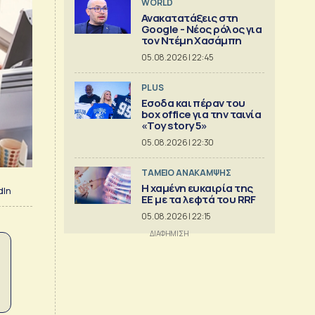
WORLD
Ανακατατάξεις στη
Google - Νέος ρόλος για
τον Ντέμη Χασάμπη
05.08.2026 | 22:45
PLUS
Εσοδα και πέραν του
box office για την ταινία
«Toy story 5»
05.08.2026 | 22:30
ΤΑΜΕΙΟ ΑΝΑΚΑΜΨΗΣ
Η χαμένη ευκαιρία της
dIn
ΕΕ με τα λεφτά του RRF
05.08.2026 | 22:15