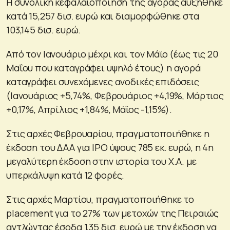
Η συνολική κεφαλαιοποίηση της αγοράς αυξήθηκε
κατά 15,257 δισ. ευρώ και διαμορφώθηκε στα
103,145 δισ. ευρώ.
Από τον Ιανουάριο μέχρι και τον Μάϊο (έως τις 20
Μαΐου που καταγράφει υψηλό έτους) η αγορά
καταγράφει συνεχόμενες ανοδικές επιδόσεις
(Ιανουάριος +5,74%, Φεβρουάριος +4,19%, Μάρτιος
+0,17%, Απρίλιος +1,84%, Μάϊος -1,15%).
Στις αρχές Φεβρουαρίου, πραγματοποιήθηκε η
έκδοση του ΔΑΑ για IPO ύψους 785 εκ. ευρώ, η 4η
μεγαλύτερη έκδοση στην ιστορία του Χ.Α. με
υπερκάλυψη κατά 12 φορές.
Στις αρχές Μαρτίου, πραγματοποιήθηκε το
placement για το 27% των μετοχών της Πειραιώς
αντλώντας έσοδα 1,35 δισ. ευρώ με την έκδοση να