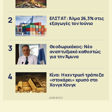
2
ΕΛΣΤΑΤ: Άλμα 26,3% στις
εξαγωγές τον Ιούνιο
3
Θεοδωρικάκος: Νέο
αναπτυξιακό καθεστώς
για την Άμυνα
4
Κίνα: Η κεντρική τράπεζα
«στοκάρει» χρυσό στο
Χονγκ Κονγκ