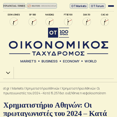
ΟΤ Markets
OT Forum
DOW JONES
SP 500
NASDAQ
FTSE 100
DAX 30
CAC 40
MARKETS
BUSINESS
ECONOMY
WORLD
Χ.Α.
ot.gr
/
Markets
/
Xρηματιστήριο Αθηνών
/
Χρηματιστήριο Αθηνών: Οι
πρωταγωνιστές του 2024 – Κατά 15,257 δισ. αυξήθηκε η κεφαλαιοποίηση
Χρηματιστήριο Αθηνών: Οι
πρωταγωνιστές του 2024 – Κατά