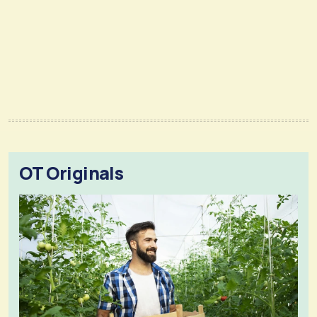
OT Originals