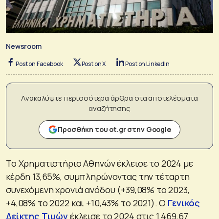
Newsroom
Post on Facebook
Post on X
Post on LinkedIn
Ανακαλύψτε περισσότερα άρθρα στα αποτελέσματα
αναζήτησης
Προσθήκη του ot.gr στην Google
Το Χρηματιστήριο Αθηνών έκλεισε το 2024 με
κέρδη 13,65%, συμπληρώνοντας την τέταρτη
συνεχόμενη χρονιά ανόδου (+39,08% το 2023,
+4,08% το 2022 και +10,43% το 2021). Ο
Γενικός
Δείκτης Τιμών
έκλεισε το 2024 στις 1.469,67