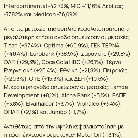
Intercontinental -42,73%, MIG -41,16%, Ακρίτας
-37,82% και Medicon -36,09%.
Από τις μετοχές της υψηλής κεφαλαιοποίησης τη
μεγαλύτερη ετήσια άνοδο σημείωσαν οι μετοχές:
Τitan (+87,4%), Optima (+65,9%), ΓΕΚ ΤΕΡΝΑ
(+40,4%), Eurobank (+38,5%), Σαράντης (+29,8%),
ΟΛΠ (+29,3%), Coca Cola HBC (+26,1%), Τέρνα
Ενεργειακή (+25,4%), Εθνική (+21,8%), Πειραιώς
(+20,3%), ΟΤΕ (+15,3%) και ΔΕΗ (+10,6%).
Μικρότερη άνοδο σημείωσαν οι μετοχές: Lamda
Development (+8,1%), Alpha Bank (+5,1%), ΕΛΠΕ
(+3,8%), Elvalhalcor (+3,7%), Viohalco (+3,4%),
ΟΠΑΠ (+2,1%) και Jumbo (+1,7%).
Αντιθέτως, από την υψηλή κεφαλαιοποίηση με
πτώση έκλεισαν οι μετοχές: Motor Oil (-13,1%),