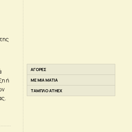
 της
ΑΓΟΡΕΣ
ά
ξη ή
ΜΕ ΜΙΑ ΜΑΤΙΑ
ων
ΤΑΜΠΛΟ ATHEX
ας.