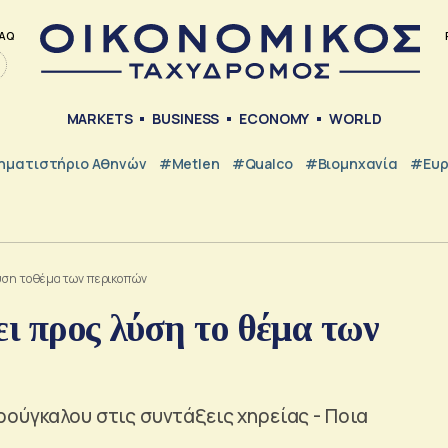
AQ
MARKETS
BUSINESS
ECONOMY
WORLD
ηματιστήριο Αθηνών
#metlen
#Qualco
#Βιομηχανία
#Ευ
λύση το θέμα των περικοπών
ει προς λύση το θέμα των
ούγκαλου στις συντάξεις χηρείας - Ποια