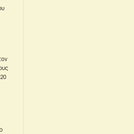
ου
τον
ους
020
ο