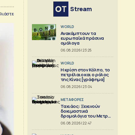
Stream
λιάστε
WORLD
Ανακάμπτουν τα
ευρωπαϊκά πράσινα
ομόλογα
06.08.2026 | 23:25
WORLD
Η κρίση στoν Κόλπο, το
πετρέλαιο και ο ρόλος
της Κίνας [γράφημα]
06.08.2026 | 23:04
ΜΕΤΑΦΟΡΕΣ
Ταχιάος: Ξεκινούν
δοκιμαστικά
δρομολόγια του Μετρό
Θεσσαλονίκης προς
06.08.2026 | 22:47
Καλαμαριά