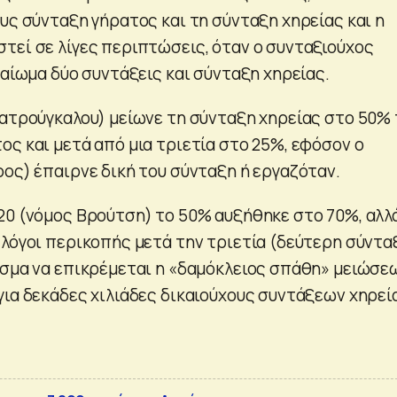
υς σύνταξη γήρατος και τη σύνταξη χηρείας και η
τεί σε λίγες περιπτώσεις, όταν ο συνταξιούχος
καίωμα δύο συντάξεις και σύνταξη χηρείας.
Κατρούγκαλου) μείωνε τη σύνταξη χηρείας στο 50%
ος και μετά από μια τριετία στο 25%, εφόσον ο
ρος) έπαιρνε δική του σύνταξη ή εργαζόταν.
20 (νόμος Βρούτση) το 50% αυξήθηκε στο 70%, αλλ
 λόγοι περικοπής μετά την τριετία (δεύτερη σύντα
εσμα να επικρέμεται η «δαμόκλειος σπάθη» μειώσε
για δεκάδες χιλιάδες δικαιούχους συντάξεων χηρεί