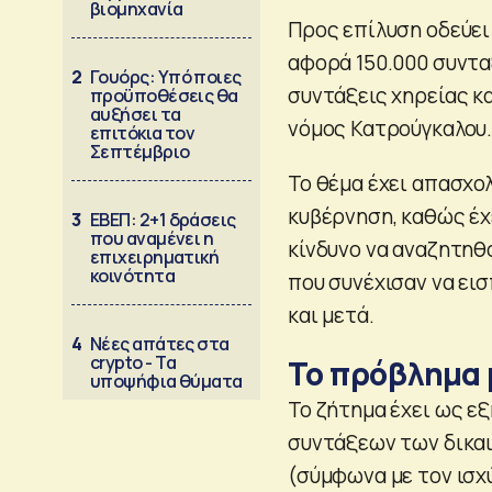
βιομηχανία
Προς επίλυση οδεύει
αφορά 150.000 συντα
2
Γουόρς: Υπό ποιες
συντάξεις χηρείας κ
προϋποθέσεις θα
αυξήσει τα
νόμος Κατρούγκαλου
επιτόκια τον
Σεπτέμβριο
Το θέμα έχει απασχολ
κυβέρνηση, καθώς έχ
3
ΕΒΕΠ: 2+1 δράσεις
που αναμένει η
κίνδυνο να αναζητη
επιχειρηματική
κοινότητα
που συνέχισαν να εισ
και μετά.
4
Νέες απάτες στα
crypto - Τα
Το πρόβλημα μ
υποψήφια θύματα
Το ζήτημα έχει ως ε
συντάξεων των δικαι
(σύμφωνα με τον ισχ