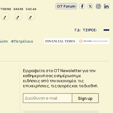
OT Forum
FTSE 100
DAX 30
CAC 40
Γ.Δ:
ΤΖΙΡΟΣ:
ρώπη
#Πετρέλαιο
Εγγραφείτε στο OT Newsletter για την
καθημερινή σας ενημέρωση με
ειδήσεις από την οικονομία, τις
επιχειρήσεις, τις αγορές και τα διεθνή.