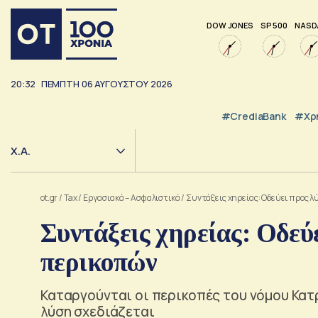
DOW JONES
SP 500
NASD
20:32
ΠΕΜΠΤΗ
06
ΑΥΓΟΥΣΤΟΥ
2026
#CrediaBank
#Χρ
Χ.Α.
ot.gr
/
Tax
/
Εργασιακά – Ασφαλιστικά
/
Συντάξεις χηρείας: Οδεύει προς 
Συντάξεις χηρείας: Οδεύ
περικοπών
Καταργούνται οι περικοπές του νόμου Κατρ
λύση σχεδιάζεται