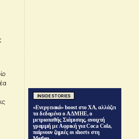
ς
ίο
μέα
INSIDE STORIES
ις
«Ενεργειακό» boost στο ΧΑ, αλλάζει
τα δεδομένα ο ΑΔΜΗΕ, ο
μετριοπαθής Σιάμισιης, ανοιχτή
γραμμή με Αφρική για Coca Cola,
παίρνουν ζημιές οι shorts στη
Metlen