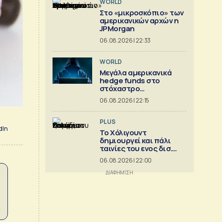
WORLD
Στο «μικροσκόπιο» των
αμερικανικών αρχών η
JPMorgan
06.08.2026 | 22:33
WORLD
Μεγάλα αμερικανικά
hedge funds στο
στόχαστρο
κυβερνοεπιθέσεων
06.08.2026 | 22:15
PLUS
dIn
Το Χόλιγουντ
δημιουργεί και πάλι
ταινίες του ενος δισ.
δολ.
06.08.2026 | 22:00