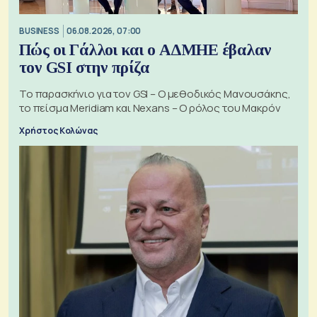
BUSINESS
06.08.2026, 07:00
Πώς οι Γάλλοι και ο ΑΔΜΗΕ έβαλαν
τον GSI στην πρίζα
Το παρασκήνιο για τον GSI – Ο μεθοδικός Μανουσάκης,
το πείσμα Meridiam και Nexans – Ο ρόλος του Μακρόν
Χρήστος Κολώνας