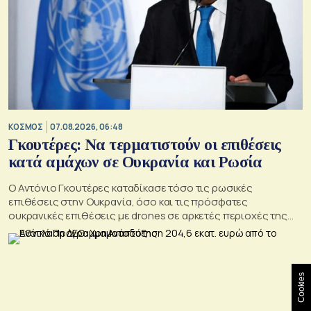
ΚΟΣΜΟΣ
07.08.2026, 06:48
Γκουτέρες: Να τερματιστούν οι επιθέσεις
κατά αμάχων σε Ουκρανία και Ρωσία
Ο Αντόνιο Γκουτέρες καταδίκασε τόσο τις ρωσικές
επιθέσεις στην Ουκρανία, όσο και τις πρόσφατες
ουκρανικές επιθέσεις με drones σε αρκετές περιοχές της
Ρωσίας, οι οποίες προκάλεσαν απώλειες μεταξύ αμάχων και
ζημιές σε μη στρατιωτικές υποδομές.
Cookies