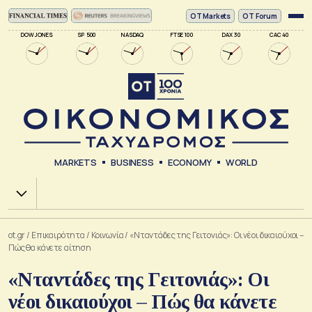
ΟΤ Markets
OT Forum
DOW JONES
SP 500
NASDAQ
FTSE 100
DAX 30
CAC 40
MARKETS
BUSINESS
ECONOMY
WORLD
Χ.Α.
ot.gr
/
Επικαιρότητα
/
Κοινωνία
/
«Νταντάδες της Γειτονιάς»: Οι νέοι δικαιούχοι –
Πώς θα κάνετε αίτηση
«Νταντάδες της Γειτονιάς»: Οι
νέοι δικαιούχοι – Πώς θα κάνετε