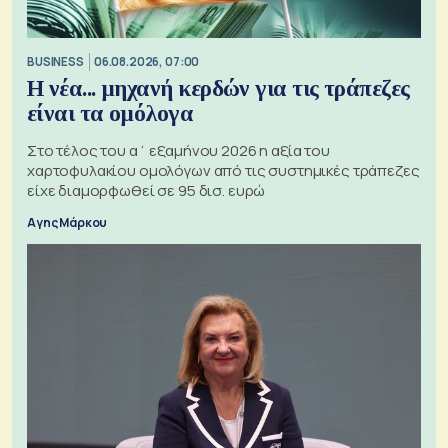
BUSINESS
06.08.2026, 07:00
Η νέα... μηχανή κερδών για τις τράπεζες
είναι τα ομόλογα
Στο τέλος του α΄ εξαμήνου 2026 η αξία του
χαρτοφυλακίου ομολόγων από τις συστημικές τράπεζες
είχε διαμορφωθεί σε 95 δισ. ευρώ
Αγης Μάρκου