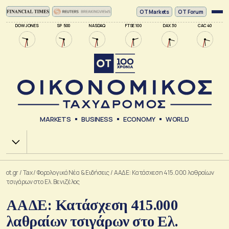
ΟΤ Markets
OT Forum
DOW JONES
SP 500
NASDAQ
FTSE 100
DAX 30
CAC 40
MARKETS
BUSINESS
ECONOMY
WORLD
Χ.Α.
ot.gr
/
Tax
/
Φορολογικά Νέα & Eιδήσεις
/
ΑΑΔΕ: Κατάσχεση 415.000 λαθραίων
τσιγάρων στο Ελ. Βενιζέλος
ΑΑΔΕ: Κατάσχεση 415.000
λαθραίων τσιγάρων στο Ελ.