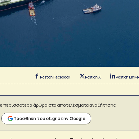
Post on Facebook
Post on X
Post on Linke
ε περισσότερα άρθρα στα αποτελέσματα αναζήτησης
Προσθήκη του ot.gr στην Google