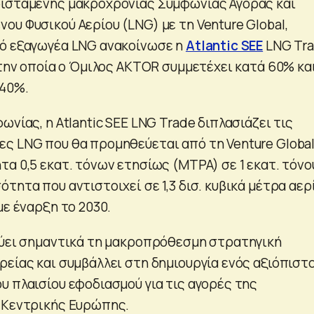
φιστάμενης μακροχρόνιας Συμφωνίας Αγοράς και
ου Φυσικού Αερίου (LNG) με τη Venture Global,
κό εξαγωγέα LNG ανακοίνωσε η
Atlantic SEE
LNG Tr
στην οποία ο Όμιλος AKTOR συμμετέχει κατά 60% και
 40%.
ωνίας, η Atlantic SEE LNG Trade διπλασιάζει τις
ς LNG που θα προμηθεύεται από τη Venture Global
τα 0,5 εκατ. τόνων ετησίως (MTPA) σε 1 εκατ. τόνο
τητα που αντιστοιχεί σε 1,3 δισ. κυβικά μέτρα αερί
με έναρξη το 2030.
χύει σημαντικά τη μακροπρόθεσμη στρατηγική
ρείας και συμβάλλει στη δημιουργία ενός αξιόπιστ
υ πλαισίου εφοδιασμού για τις αγορές της
 Κεντρικής Ευρώπης.