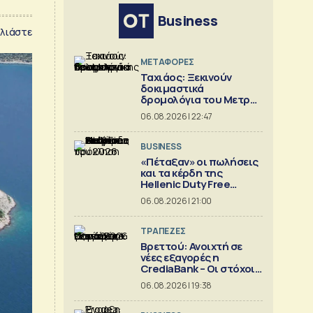
Business
λιάστε
ΜΕΤΑΦΟΡΕΣ
Ταχιάος: Ξεκινούν
δοκιμαστικά
δρομολόγια του Μετρό
Θεσσαλονίκης προς
06.08.2026 | 22:47
Καλαμαριά
BUSINESS
«Πέταξαν» οι πωλήσεις
και τα κέρδη της
Hellenic Duty Free
Shops
06.08.2026 | 21:00
ΤΡΑΠΕΖΕΣ
Βρεττού: Ανοιχτή σε
νέες εξαγορές η
CrediaBank – Οι στόχοι
για το 2026
06.08.2026 | 19:38