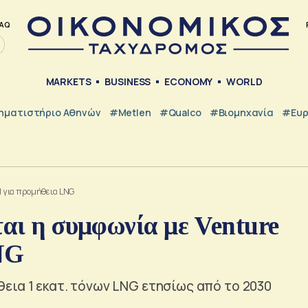
AQ
MARKETS
BUSINESS
ECONOMY
WORLD
ηματιστήριο Αθηνών
#metlen
#Qualco
#Βιομηχανία
#Ευ
al για προμήθεια LNG
ται η συμφωνία με Venture
NG
εια 1 εκατ. τόνων LNG ετησίως από το 2030