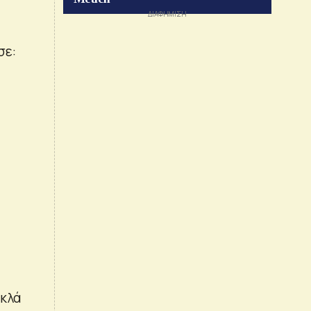
σε:
ακλά