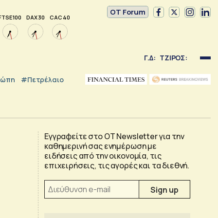
OT Forum
FTSE 100
DAX 30
CAC 40
Γ.Δ:
ΤΖΙΡΟΣ:
ρώπη
#Πετρέλαιο
Εγγραφείτε στο OT Newsletter για την
καθημερινή σας ενημέρωση με
ειδήσεις από την οικονομία, τις
επιχειρήσεις, τις αγορές και τα διεθνή.