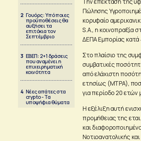
Την επέκταση της υ
Πώλησης Υγροποιημέν
2
Γουόρς: Υπό ποιες
κορυφαίο αμερικανι
προϋποθέσεις θα
αυξήσει τα
S.A., η κοινοπραξία 
επιτόκια τον
Σεπτέμβριο
ΔΕΠΑ Εμπορίας κατά
Στο πλαίσιο της συμφ
3
ΕΒΕΠ: 2+1 δράσεις
που αναμένει η
συμβατικές ποσότητε
επιχειρηματική
κοινότητα
από ελάχιστη ποσότη
ετησίως (MTPA), ποσό
4
Νέες απάτες στα
για περίοδο 20 ετών 
crypto - Τα
υποψήφια θύματα
Η εξέλιξη αυτή ενισ
προμήθειας της εται
και διαφοροποιημένο
Νοτιοανατολικής και