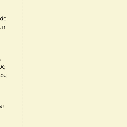
ade
 η
,
υς
ου,
ου