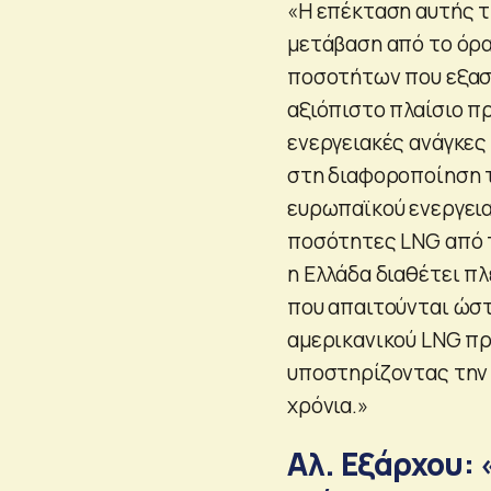
«Η επέκταση αυτής 
μετάβαση από το όρα
ποσοτήτων που εξασ
αξιόπιστο πλαίσιο π
ενεργειακές ανάγκες
στη διαφοροποίηση 
ευρωπαϊκού ενεργει
ποσότητες LNG από τ
η Ελλάδα διαθέτει π
που απαιτούνται ώστ
αμερικανικού LNG πρ
υποστηρίζοντας την
χρόνια.»
Αλ. Εξάρχου: 