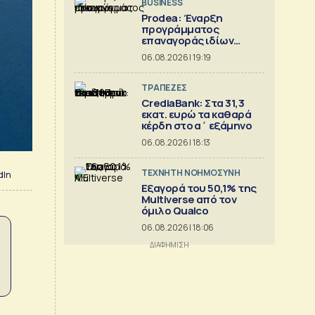
BUSINESS
Prodea: Έναρξη
προγράμματος
επαναγοράς ιδίων
μετοχών
06.08.2026 | 19:19
ΤΡΑΠΕΖΕΣ
CrediaBank: Στα 31,3
εκατ. ευρώ τα καθαρά
κέρδη στο α΄ εξάμηνο
06.08.2026 | 18:13
TΕΧΝΗΤΗ ΝΟΗΜΟΣΥΝΗ
dIn
Εξαγορά του 50,1% της
Multiverse από τον
όμιλο Qualco
06.08.2026 | 18:06