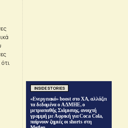
νες
τικά
υ
τες
 ότι
INSIDE STORIES
«Ενεργειακό» boost στο ΧΑ, αλλάζει
τα δεδομένα ο ΑΔΜΗΕ, ο
μετριοπαθής Σιάμισιης, ανοιχτή
γραμμή με Αφρική για Coca Cola,
παίρνουν ζημιές οι shorts στη
Metlen