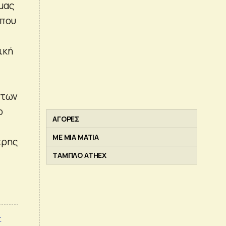
 μας
 που
ική
 των
ο
ΑΓΟΡΕΣ
ΜΕ ΜΙΑ ΜΑΤΙΑ
ερης
ΤΑΜΠΛΟ ATHEX
–