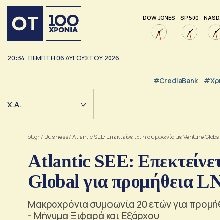
DOW JONES
SP 500
NASD
20:34
ΠΕΜΠΤΗ
06
ΑΥΓΟΥΣΤΟΥ
2026
#CrediaBank
#Χρ
Χ.Α.
ot.gr
/
Business
/
Atlantic SEE: Επεκτείνεται η συμφωνία με Venture Glob
Atlantic SEE: Επεκτείνε
Global για προμήθεια L
Μακροχρόνια συμφωνία 20 ετών για προμήθ
- Μήνυμα Ξιφαρά και Εξάρχου