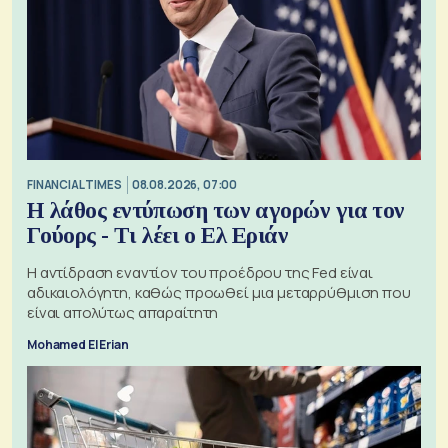
FINANCIAL TIMES
08.08.2026, 07:00
Η λάθος εντύπωση των αγορών για τον
Γούορς - Τι λέει ο Ελ Εριάν
Η αντίδραση εναντίον του προέδρου της Fed είναι
αδικαιολόγητη, καθώς προωθεί μια μεταρρύθμιση που
είναι απολύτως απαραίτητη
Mohamed El Erian