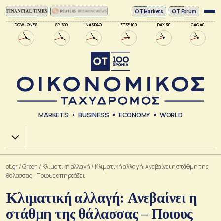
ΟΤ Markets
OT Forum
DOW JONES
SP 500
NASDAQ
FTSE 100
DAX 30
CAC 40
MARKETS
BUSINESS
ECONOMY
WORLD
Χ.Α.
ot.gr
/
Green
/
Κλιματική αλλαγή
/
Κλιματική αλλαγή: Ανεβαίνει η στάθμη της
θάλασσας – Ποιους επηρεάζει
Κλιματική αλλαγή: Ανεβαίνει η
στάθμη της θάλασσας – Ποιους