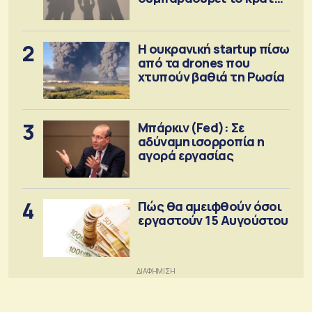
πρόνοιας
2
Η ουκρανική startup πίσω
από τα drones που
χτυπούν βαθιά τη Ρωσία
3
Μπάρκιν (Fed): Σε
αδύναμη ισορροπία η
αγορά εργασίας
4
Πώς θα αμειφθούν όσοι
εργαστούν 15 Αυγούστου