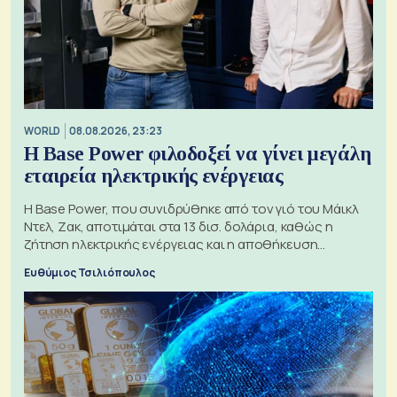
WORLD
08.08.2026, 23:23
Η Base Power φιλοδοξεί να γίνει μεγάλη
εταιρεία ηλεκτρικής ενέργειας
Η Base Power, που συνιδρύθηκε από τον γιό του Μάικλ
Ντελ, Ζακ, αποτιμάται στα 13 δισ. δολάρια, καθώς η
ζήτηση ηλεκτρικής ενέργειας και η αποθήκευση
μπαταριών αυξάνονται
Ευθύμιος Τσιλιόπουλος