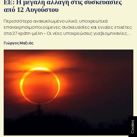
ΕΕ: Η μεγάλη αλλαγή στις συσκευασίες
από 12 Αυγούστου
Περισσότερο ανακυκλωμένο υλικό, υποχρεωτικά
επαναχρησιμοποιούμενες συσκευασίες και ενιαίες ετικέτες
στα 27 κράτη-μέλη – Οι νέες υποχρεώσεις για βιομηχανίες,
σούπερ μάρκετ, εστιατόρια και καταναλωτές
Γιώργος Μαζιάς
Cookies