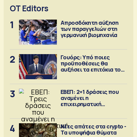
OT Editors
1
Απροσδόκητη αύξηση
των παραγγελιών στη
γερμανική βιομηχανία
2
Γουόρς: Υπό ποιες
προϋποθέσεις θα
αυξήσει τα επιτόκια τον
Σεπτέμβριο
3
ΕΒΕΠ: 2+1 δράσεις που
αναμένει η
επιχειρηματική
κοινότητα
4
Νέες απάτες στα crypto -
Τα υποψήφια θύματα