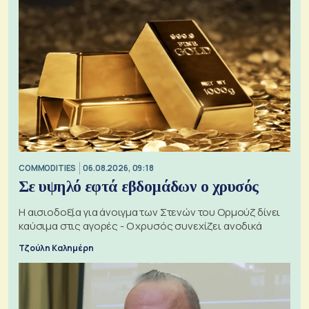
COMMODITIES
06.08.2026, 09:18
Σε υψηλό εφτά εβδομάδων ο χρυσός
Η αισιοδοξία για άνοιγμα των Στενών του Ορμούζ δίνει
καύσιμα στις αγορές - Ο χρυσός συνεχίζει ανοδικά
Τζούλη Καλημέρη