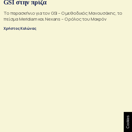
GSI στην πρίζα
Το παρασκήνιο για τον GSI – Ο μεθοδικός Μανουσάκης, το
πείσμα Meridiam και Nexans – Ο ρόλος του Μακρόν
Χρήστος Κολώνας
Cookies