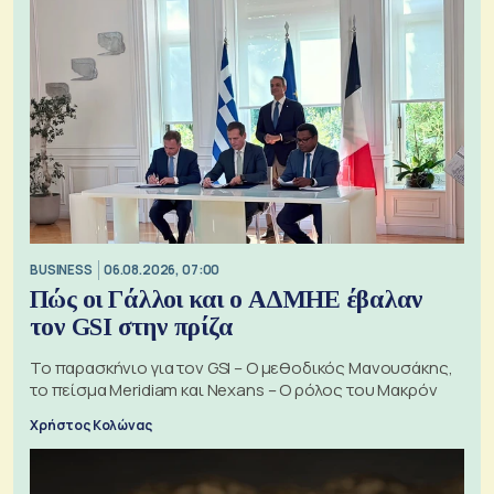
BUSINESS
06.08.2026, 07:00
Πώς οι Γάλλοι και ο ΑΔΜΗΕ έβαλαν
τον GSI στην πρίζα
Το παρασκήνιο για τον GSI – Ο μεθοδικός Μανουσάκης,
το πείσμα Meridiam και Nexans – Ο ρόλος του Μακρόν
Χρήστος Κολώνας