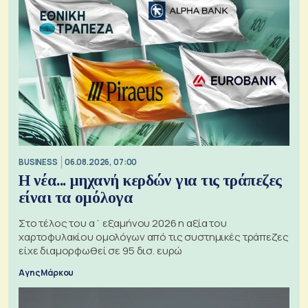
BUSINESS
06.08.2026, 07:00
Η νέα... μηχανή κερδών για τις τράπεζες
είναι τα ομόλογα
Στο τέλος του α΄ εξαμήνου 2026 η αξία του
χαρτοφυλακίου ομολόγων από τις συστημικές τράπεζες
είχε διαμορφωθεί σε 95 δισ. ευρώ
Αγης Μάρκου