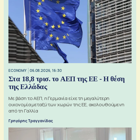
ECONOMY
06.08.2026, 16:30
Στα 18,8 τρισ. το ΑΕΠ της ΕΕ - Η θέση
της Ελλάδας
Με βάση το ΑΕΠ, η Γερμανία είχε τη μεγαλύτερη
οικονομία μεταξύ των χωρών της ΕΕ, ακολουθούμενη
από τη Γαλλία
Γρηγόρης Τραγγανίδας