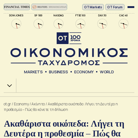
ΟΤ Markets
OT Forum
DOW JONES
SP 500
NASDAQ
FTSE 100
DAX 30
CAC 40
MARKETS
BUSINESS
ECONOMY
WORLD
Χ.Α.
ot.gr
/
Economy
/
Ακίνητα
/
Ακαθάριστα οικόπεδα: Λήγει τη Δευτέρα η
προθεσμία – Πώς θα κάνετε τη δήλωση
Ακαθάριστα οικόπεδα: Λήγει τη
Δευτέρα η προθεσμία – Πώς θα