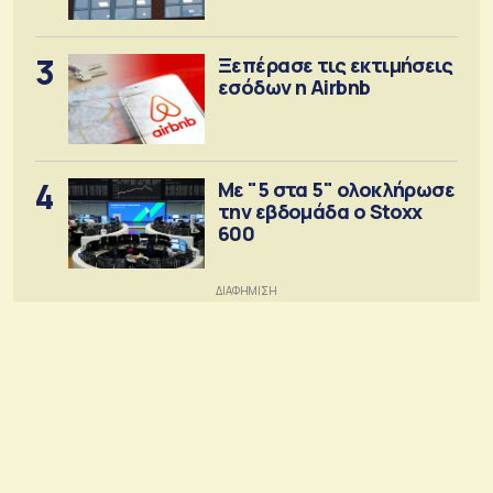
3
Ξεπέρασε τις εκτιμήσεις
εσόδων η Airbnb
4
Με "5 στα 5" ολοκλήρωσε
την εβδομάδα ο Stoxx
600