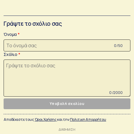
Γράψτε το σχόλιο σας
Όνομα
0 /50
Σχόλιο
0 /2000
Υποβολή σχολίου
Αποδέχεστε τους
Όροι Χρήσης
και την
Πολιτικη Απορρήτου