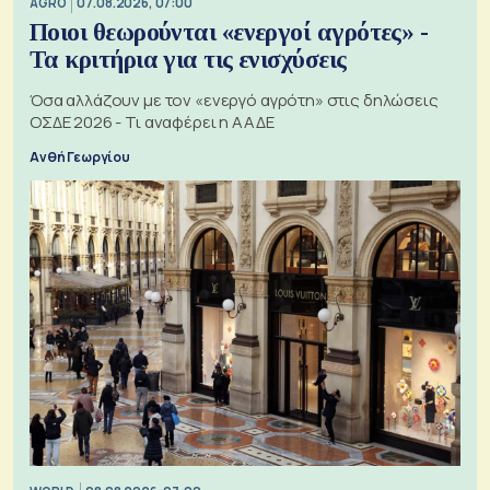
AGRO
07.08.2026, 07:00
Ποιοι θεωρούνται «ενεργοί αγρότες» -
Τα κριτήρια για τις ενισχύσεις
Όσα αλλάζουν με τον «ενεργό αγρότη» στις δηλώσεις
ΟΣΔΕ 2026 - Τι αναφέρει η ΑΑΔΕ
Ανθή Γεωργίου