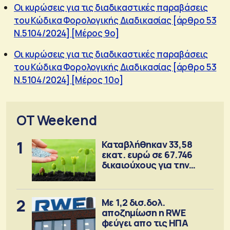
Οι κυρώσεις για τις διαδικαστικές παραβάσεις
του Κώδικα Φορολογικής Διαδικασίας [άρθρο 53
Ν.5104/2024] [Μέρος 9ο]
Οι κυρώσεις για τις διαδικαστικές παραβάσεις
του Κώδικα Φορολογικής Διαδικασίας [άρθρο 53
Ν.5104/2024] [Μέρος 10ο]
OT Weekend
1
Καταβλήθηκαν 33,58
εκατ. ευρώ σε 67.746
δικαιούχους για την
αγορά λιπασμάτων
2
Με 1,2 δισ.δολ.
αποζημίωση η RWE
φεύγει απο τις ΗΠΑ