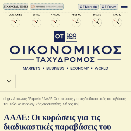
ΟΤ Markets
OT Forum
DOW JONES
SP 500
NASDAQ
FTSE 100
DAX 30
CAC 40
MARKETS
BUSINESS
ECONOMY
WORLD
Χ.Α.
ot.gr
/
Απόψεις
/
Experts
/
ΑΑΔΕ: Οι κυρώσεις για τις διαδικαστικές παραβάσεις
του Κώδικα Φορολογικής Διαδικασίας [Μέρος 11ο]
ΑΑΔΕ: Οι κυρώσεις για τις
διαδικαστικές παραβάσεις του