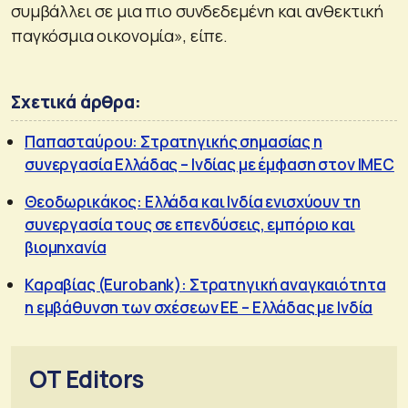
συμβάλλει σε μια πιο συνδεδεμένη και ανθεκτική
παγκόσμια οικονομία», είπε.
Σχετικά άρθρα:
Παπασταύρου: Στρατηγικής σημασίας η
συνεργασία Ελλάδας – Ινδίας με έμφαση στον IMEC
Θεοδωρικάκος: Ελλάδα και Ινδία ενισχύουν τη
συνεργασία τους σε επενδύσεις, εμπόριο και
βιομηχανία
Καραβίας (Eurobank): Στρατηγική αναγκαιότητα
η εμβάθυνση των σχέσεων ΕΕ – Ελλάδας με Ινδία
OT Editors