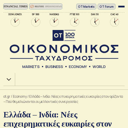
ΟΤ Markets
OT Forum
DOW JONES
SP 500
NASDAQ
FTSE 100
DAX 30
CAC 40
MARKETS
BUSINESS
ECONOMY
WORLD
Χ.Α.
ot.gr
/
Economy
/
Ελλάδα – Ινδία: Νέες επιχειρηματικές ευκαιρίες στον ορίζοντα
– Πού θεμελιώνονται οι μελλοντικές συνεργασίες
Ελλάδα – Ινδία: Νέες
επιχειρηματικές ευκαιρίες στον